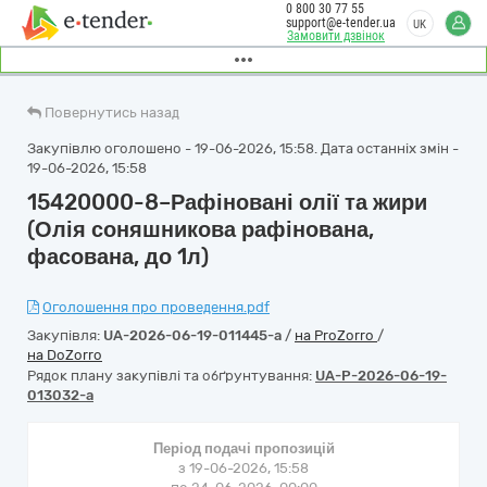
0 800 30 77 55
support@e-tender.ua
UK
Замовити дзвінок
Повернутись назад
Закупівлю оголошено - 19-06-2026, 15:58. Дата останніх змін -
19-06-2026, 15:58
15420000-8–Рафіновані олії та жири
(Олія соняшникова рафінована,
фасована, до 1л)
Оголошення про проведення.pdf
Закупівля:
UA-2026-06-19-011445-a
/
на ProZorro
/
на DoZorro
Рядок плану закупівлі та обґрунтування:
UA-P-2026-06-19-
013032-a
Період подачі пропозицій
з 19-06-2026, 15:58