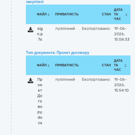
закупівлі
ДАТА
ФАЙЛ
ПРИВАТНІСТЬ
СТАН
ТА
ЧАС
sig
публічний
Експортовано:
19-06-
n.p
2026,
7s
15:58:33
Тип документа: Проект договору
ДАТА
ФАЙЛ
ПРИВАТНІСТЬ
СТАН
ТА
ЧАС
Пр
публічний
Експортовано:
19-06-
ое
2026,
кт
15:54:10
До
го
во
ру.
do
cx