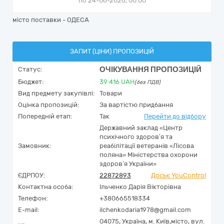
по 24-06-2026, 00:00
місто поставки - ОДЕСА
ЗАПИТ (ЦІНИ) ПРОПОЗИЦІЙ
ОЧІКУВАННЯ ПРОПОЗИЦІЙ
Статус:
Бюджет:
39 416
UAH
(без ПДВ)
Вид предмету закупівлі:
Товари
Оцінка пропозицій:
За вартістю придбання
Попередній етап:
Так
Перейти до відбору
Державний заклад «Центр
психічного здоров’я та
Замовник:
реабілітації ветеранів «Лісова
поляна» Міністерства охорони
здоров’я України»
ЄДРПОУ:
22872893
Досьє YouControl
Контактна особа:
Ільченко Дарія Вікторівна
Телефон:
+380665518334
E-mail:
ilchenkodaria1978@gmail.com
04075,
Україна
,
м. Київ,
місто,
вул.