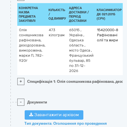
КОНКРЕТНА
АДРЕСА
КІЛЬКІСТЬ
КЛАСИФІКАТОР
НАЗВА
ДОСТАВКИ /
/
ДК 021:2015
К
ПРЕДМЕТА
ПЕРІОД
ОД.ВИМІРУ
(CPV)
ЗАКУПІВЛІ
ДОСТАВКИ
Олія
473
65015
,
15420000-8
соняшникова
кілограм
Україна
,
Рафіновані
рафінована,
Одеська
олії та жири
дезодорована,
область
,
виморожена,
місто Одеса
,
марки П, 782-
Французький
920г
бульвар, 85
по 31-12-
2026
+
Специфікація 1: Олія соняшникова рафінована, дезод
-
Документи
Завантажити архівом
Тип документа: Оголошення про проведення