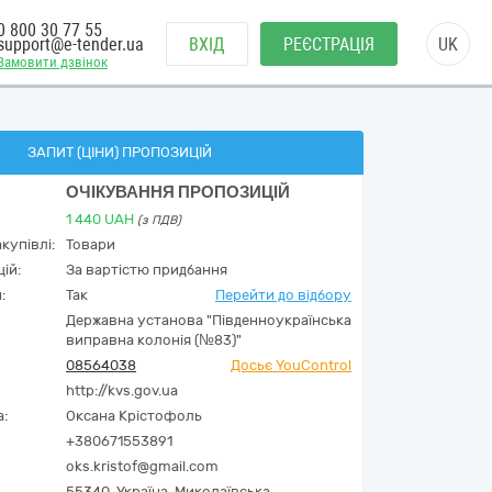
0 800 30 77 55
support@e-tender.ua
ВХІД
РЕЄСТРАЦІЯ
UK
Замовити дзвінок
ЗАПИТ (ЦІНИ) ПРОПОЗИЦІЙ
ОЧІКУВАННЯ ПРОПОЗИЦІЙ
1 440
UAH
(з ПДВ)
купівлі:
Товари
ій:
За вартістю придбання
:
Так
Перейти до відбору
Державна установа "Південноукраїнська
виправна колонія (№83)"
08564038
Досьє YouControl
http://kvs.gov.ua
а:
Оксана Крістофоль
+380671553891
oks.kristof@gmail.com
55340,
Україна
,
Миколаївська