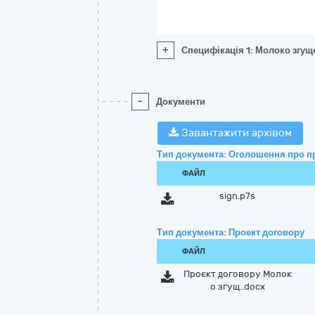
+
Специфікація 1: Молоко згущ
-
Документи
Завантажити архівом
Тип документа: Оголошення про п
ФАЙЛ
sign.p7s
Тип документа: Проект договору
ФАЙЛ
Проєкт договору Молок
о згущ..docx