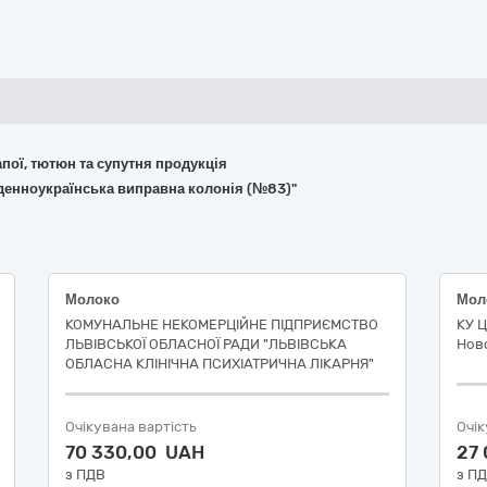
апої, тютюн та супутня продукція
вденноукраїнська виправна колонія (№83)"
Молоко
КОМУНАЛЬНЕ НЕКОМЕРЦІЙНЕ ПІДПРИЄМСТВО
КУ Ц
ЛЬВІВСЬКОЇ ОБЛАСНОЇ РАДИ "ЛЬВІВСЬКА
Ново
ОБЛАСНА КЛІНІЧНА ПСИХІАТРИЧНА ЛІКАРНЯ"
Очікувана вартість
Очік
70 330,00 UAH
27
з ПДВ
з П