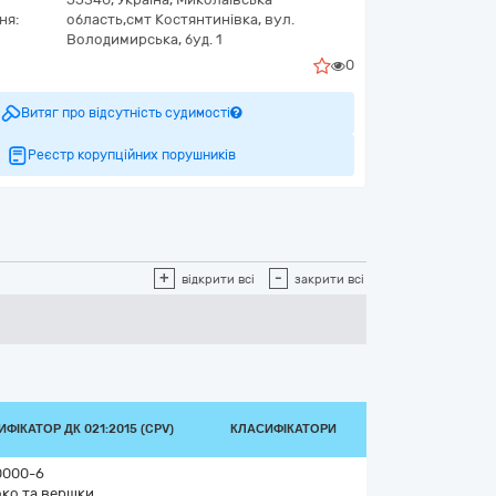
ня:
область,
смт Костянтинівка,
вул.
Володимирська, буд. 1
0
Витяг про відсутність судимості
Реєстр корупційних порушників
+
-
відкрити всі
закрити всі
ФІКАТОР ДК 021:2015 (CPV)
КЛАСИФІКАТОРИ
0000-6
ко та вершки