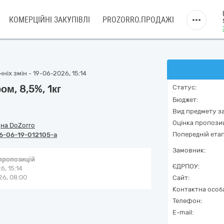
КОМЕРЦІЙНІ ЗАКУПІВЛІ
PROZORRO.ПРОДАЖІ
ніх змін - 19-06-2026, 15:14
ом, 8,5%, 1кг
Статус:
Бюджет:
Вид предмету за
Оцінка пропозиц
/
на DoZorro
Попередній етап
6-06-19-012105-a
Замовник:
 пропозицій
ЄДРПОУ:
6, 15:14
6, 08:00
Сайт:
Контактна особ
Телефон:
E-mail: