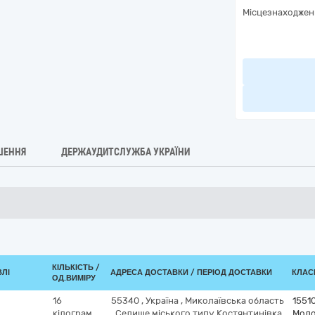
Місцезнаходжен
ШЕННЯ
ДЕРЖАУДИТСЛУЖБА УКРАЇНИ
КІЛЬКІСТЬ /
ВЛІ
АДРЕСА ДОСТАВКИ / ПЕРІОД ДОСТАВКИ
КЛАСИ
ОД.ВИМІРУ
16
55340
,
Україна
,
Миколаївська область
1551
кілограм
,
Селище міського типу Костянтинівка
Моло