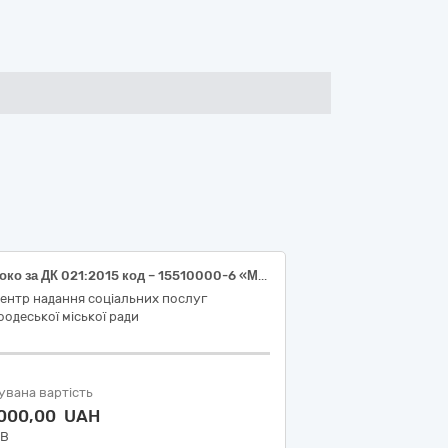
Молоко за ДК 021:2015 код – 15510000-6 «Молоко та вершки (молоко коров’яче пастеризоване жирністю 2,4%-2,6%)»
ентр надання соціальних послуг
одеської міської ради
увана вартість
 000,00 UAH
ДВ