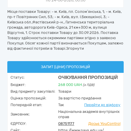
по 24-06-2026, 00:00
Місце поставки Товару: - м. Київ, пл. Солом’янська, 1; - м. Київ,
пр-т Повітряних Сил, 53; - м. Київ, вул. І.Бекешкіної, 3; -
Київська обл.,Фастівський р-н., Гатненська територіальна
громада, автодорога Київ-Одеса, 21 км+300 м, вулиця
Відсутня, 1. Строк поставки Товару до 30.09.2026. Поставка
Товару здійснюється окремими партіями згідно з заявкою
Покупця. Обсяг кожної партії визначається Покупцем, залежно
від фактичної потреби в Товарі.Згорнути
ЗАПИТ (ЦІНИ) ПРОПОЗИЦІЙ
ОЧІКУВАННЯ ПРОПОЗИЦІЙ
Статус:
Бюджет:
268 000
UAH
(з ПДВ)
Вид предмету закупівлі:
Товари
Оцінка пропозицій:
За вартістю придбання
Попередній етап:
Так
Перейти до відбору
Національна академія внутрішніх
Замовник:
справ
ЄДРПОУ:
08751177
Досьє YouControl
Сайт:
https://www.navs.edu.ua/