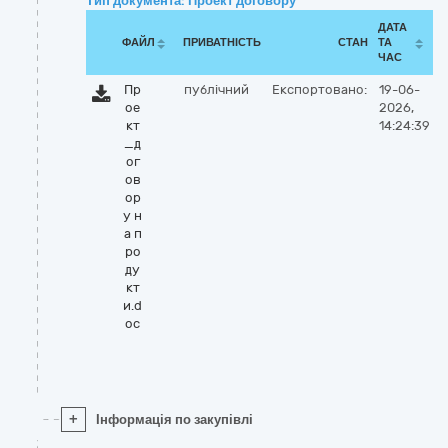
Тип документа: Проект договору
ДАТА
ФАЙЛ
ПРИВАТНІСТЬ
СТАН
ТА
ЧАС
Пр
публічний
Експортовано:
19-06-
ое
2026,
кт
14:24:39
_д
ог
ов
ор
у н
а п
ро
ду
кт
и.d
oc
+
Інформація по закупівлі