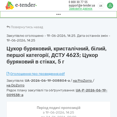
0 800 30 77 55
support@e-tender.ua
UK
Замовити дзвінок
Повернутись назад
Закупівлю оголошено - 19-06-2026, 14:25. Дата останніх змін -
19-06-2026, 14:25
Цукор буряковий, кристалічний, білий,
першої категорії, ДСТУ 4623; Цукор
буряковий в стіках, 5 г
Оголошення про проведення.pdf
Закупівля:
UA-2026-06-19-008804-a
/
на ProZorro
/
на DoZorro
Рядок плану закупівлі та обґрунтування:
UA-P-2026-06-19-
009538-a
Період подачі пропозицій
з 19-06-2026, 14:25