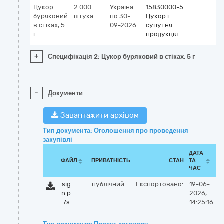
Цукор
2 000
Україна
15830000-5
буряковий
штука
по 30-
Цукор і
в стіках, 5
09-2026
супутня
г
продукція
+
Специфікація 2: Цукор буряковий в стіках, 5 г
-
Документи
Завантажити архівом
Тип документа: Оголошення про проведення
закупівлі
ДАТА
ФАЙЛ
ПРИВАТНІСТЬ
СТАН
ТА
ЧАС
sig
публічний
Експортовано:
19-06-
n.p
2026,
7s
14:25:16