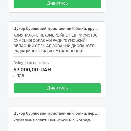
Дивитись
Цукор буряковий, кристалічний, білий, другої категорії, ДСТУ 4623
КОМУНАЛЬНЕ НЕКОМЕРЦІЙНЕ ПІДПРИЄМСТВО
СУМСЬКОЇ ОБЛАСНОЇ РАДИ "СУМСЬКИЙ
ОБЛАСНИЙ СПЕЦІАЛІЗОВАНИЙ ДИСПАНСЕР
РАДІАЦІЙНОГО ЗАХИСТУ НАСЕЛЕННЯ"
Очікувана вартість
57 000,00 UAH
з ПДВ
Дивитись
Цукор буряковий, кристалічний, білий, першої категорії, ДСТУ 4623 ваговий 50 кг. (згідно Код ДК 021:2015 15830000-5 Цукор і супутня продукція)
Управління освіти Ніжинської міської ради