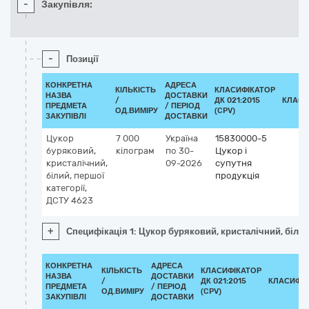
-
Закупівля:
-
Позиції
КОНКРЕТНА
АДРЕСА
КІЛЬКІСТЬ
КЛАСИФІКАТОР
НАЗВА
ДОСТАВКИ
/
ДК 021:2015
КЛАСИ
ПРЕДМЕТА
/ ПЕРІОД
ОД.ВИМІРУ
(CPV)
ЗАКУПІВЛІ
ДОСТАВКИ
Цукор
7 000
Україна
15830000-5
буряковий,
кілограм
по 30-
Цукор і
кристалічний,
09-2026
супутня
білий, першої
продукція
категорії,
ДСТУ 4623
+
Специфікація 1: Цукор буряковий, кристалічний, білий
КОНКРЕТНА
АДРЕСА
КІЛЬКІСТЬ
КЛАСИФІКАТОР
НАЗВА
ДОСТАВКИ
/
ДК 021:2015
КЛАСИФІ
ПРЕДМЕТА
/ ПЕРІОД
ОД.ВИМІРУ
(CPV)
ЗАКУПІВЛІ
ДОСТАВКИ