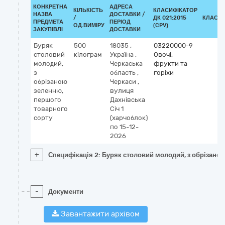
КОНКРЕТНА
АДРЕСА
КІЛЬКІСТЬ
КЛАСИФІКАТОР
НАЗВА
ДОСТАВКИ /
/
ДК 021:2015
КЛАСИФ
ПРЕДМЕТА
ПЕРІОД
ОД.ВИМІРУ
(CPV)
ЗАКУПІВЛІ
ДОСТАВКИ
Буряк
500
18035
,
03220000-9
столовий
кілограм
Україна
,
Овочі,
молодий,
Черкаська
фрукти та
з
область
,
горіхи
обрізаною
Черкаси
,
зеленню,
вулиця
першого
Дахнівська
товарного
Січ 1
сорту
(харчоблок)
по 15-12-
2026
+
Специфікація 2: Буряк столовий молодий, з обрізано
-
Документи
Завантажити архівом