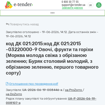
0 800 30 77 55
support@e-tender.ua
UK
Замовити дзвінок
Повернутись назад
Закупівлю оголошено - 19-06-2026, 14:12. Дата останніх змін -
19-06-2026, 14:12
код ДК 021:2015:код ДК 021:2015
-03220000-9 Овочі, фрукти та горіхи
(Морква молода свіжа з обрізаною
зеленню; Буряк столовий молодий, з
обрізаною зеленню, першого товарного
сорту)
Оголошення про проведення.pdf
Закупівля:
UA-2026-06-19-008446-a
/
на ProZorro
/
на DoZorro
Рядок плану закупівлі та обґрунтування:
UA-P-2026-06-19-
008107-a