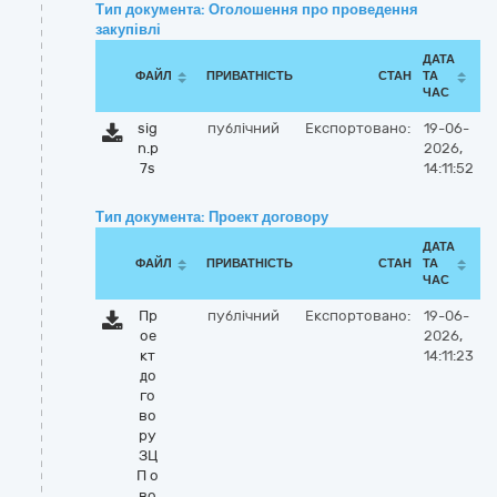
Тип документа: Оголошення про проведення
закупівлі
ДАТА
ФАЙЛ
ПРИВАТНІСТЬ
СТАН
ТА
ЧАС
sig
публічний
Експортовано:
19-06-
n.p
2026,
7s
14:11:52
Тип документа: Проект договору
ДАТА
ФАЙЛ
ПРИВАТНІСТЬ
СТАН
ТА
ЧАС
Пр
публічний
Експортовано:
19-06-
ое
2026,
кт
14:11:23
до
го
во
ру
ЗЦ
П о
во