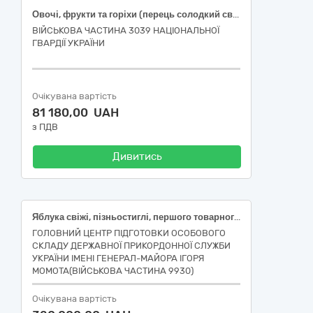
Овочі, фрукти та горіхи (перець солодкий свіжий подовженої форми, огірки свіжі польові короткоплідні, помідори тепличні свіжі округлі, часник свіжий вищого товарного сорту)
ВІЙСЬКОВА ЧАСТИНА 3039 НАЦІОНАЛЬНОЇ
ГВАРДІЇ УКРАЇНИ
Очікувана вартість
81 180,00 UAH
з ПДВ
Дивитись
Яблука свіжі, пізньостиглі, першого товарного сорту, ДСТУ 8133
ГОЛОВНИЙ ЦЕНТР ПІДГОТОВКИ ОСОБОВОГО
СКЛАДУ ДЕРЖАВНОЇ ПРИКОРДОННОЇ СЛУЖБИ
УКРАЇНИ ІМЕНІ ГЕНЕРАЛ-МАЙОРА ІГОРЯ
МОМОТА(ВІЙСЬКОВА ЧАСТИНА 9930)
Очікувана вартість