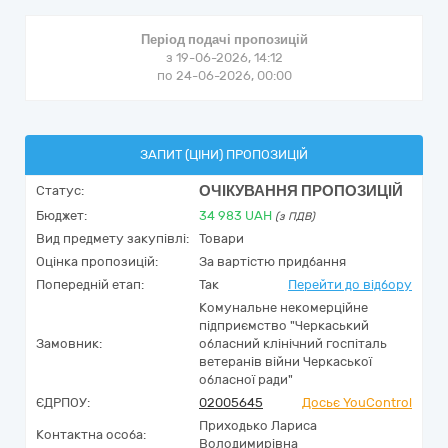
Період подачі пропозицій
з 19-06-2026, 14:12
по 24-06-2026, 00:00
ЗАПИТ (ЦІНИ) ПРОПОЗИЦІЙ
ОЧІКУВАННЯ ПРОПОЗИЦІЙ
Статус:
Бюджет:
34 983
UAH
(з ПДВ)
Вид предмету закупівлі:
Товари
Оцінка пропозицій:
За вартістю придбання
Попередній етап:
Так
Перейти до відбору
Комунальне некомерційне
підприємство "Черкаський
Замовник:
обласний клінічний госпіталь
ветеранів війни Черкаської
обласної ради"
ЄДРПОУ:
02005645
Досьє YouControl
Приходько Лариса
Контактна особа:
Володимирівна