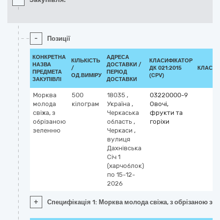
-
Позиції
КОНКРЕТНА
АДРЕСА
КІЛЬКІСТЬ
КЛАСИФІКАТОР
НАЗВА
ДОСТАВКИ /
/
ДК 021:2015
КЛАСИФ
ПРЕДМЕТА
ПЕРІОД
ОД.ВИМІРУ
(CPV)
ЗАКУПІВЛІ
ДОСТАВКИ
Морква
500
18035
,
03220000-9
молода
кілограм
Україна
,
Овочі,
свіжа, з
Черкаська
фрукти та
обрізаною
область
,
горіхи
зеленню
Черкаси
,
вулиця
Дахнівська
Січ 1
(харчоблок)
по 15-12-
2026
+
Специфікація 1: Морква молода свіжа, з обрізаною зе