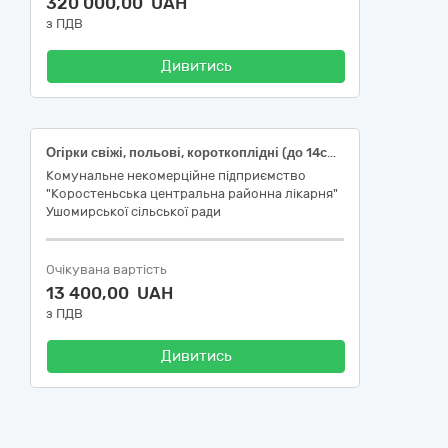
320 000,00 UAH
з ПДВ
Дивитись
Огірки свіжі, польові, короткоплідні (до 14см), ДСТУ 3247, 1 кг (ДК 021:2015 - 03220000-9 - Овочі, фрукти та горіхи, 03221270-9 - Огірки)
Комунальне некомерційне підприємство
"Коростеньська центральна районна лікарня"
Ушомирської сільської ради
Очікувана вартість
13 400,00 UAH
з ПДВ
Дивитись