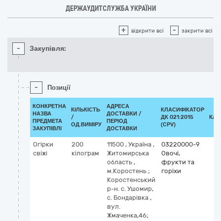
ДЕРЖАУДИТСЛУЖБА УКРАЇНИ
+
-
відкрити всі
закрити всі
-
Закупівля:
-
Позиції
КОНКРЕТНА
АДРЕСА
КІЛЬКІСТЬ
КЛАСИФІКАТОР
НАЗВА
ДОСТАВКИ /
/
ДК 021:2015
КЛА
ПРЕДМЕТА
ПЕРІОД
ОД.ВИМІРУ
(CPV)
ЗАКУПІВЛІ
ДОСТАВКИ
Огірки
200
11500
,
Україна
,
03220000-9
свіжі
кілограм
Житомирська
Овочі,
область
,
фрукти та
м.Коростень ;
горіхи
Коростенський
р-н. с. Ушомир,
с. Бондарівка
,
вул.
Жмаченка,46;