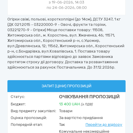
з 19-06-2026, 14:03
по 24-06-2026, 08:00
Огірки свіжі, польові, короткоплідні (до 14см), ДСТУ 3247, 1 кг
(ДК 021:2015 - 03220000-9 - Овочі, фрукти та горіхи,
03221270-9 - Огірки) Місце поставки товару: 11508,
Житомирська обл., м. Коростень, вул. Жмаченка, 46; 11571,
Житомирська обл., Коростенський р-н, с.Ушомир,
вул.Древлянська, 12; 11562, Житомирська обл., Коростенський
р-н, с.Бондарівка, вул.Ковалівська, 1. Поставка товару
здійснюється партіями відповідно до заявок Замовника
протягом строку дії договору. Доставка та розвантаження
здійснюються за рахунок Постачальника. До 31.12.2026р.
ЗАПИТ (ЦІНИ) ПРОПОЗИЦІЙ
ОЧІКУВАННЯ ПРОПОЗИЦІЙ
Статус:
Бюджет:
13 400
UAH
(з ПДВ)
Вид предмету закупівлі:
Товари
Оцінка пропозицій:
За вартістю придбання
Попередній етап:
Так
Перейти до відбору
Комунальне некомерційне