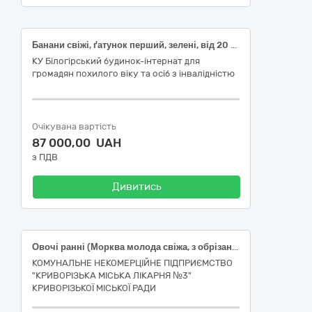
Банани свіжі, ґатунок перший, зелені, від 20 см, діаметр плоду не більше 4 см, Лимони свіжі, діаметр плоду не менше 4 см, першого сорту, Виноград свіжий столовий, першого товарного сорту, ДСТУ 2438, Нектарини свіжі, першого товарного сорту, не менше 45 мм , ДСТУ 7025, Абрикоси свіжі, сорт перший, Персики свіжі, першого товарного сорту, не менше 50 мм , ДСТУ 7025, Ківі, сорт перший, плід вагою не менше 70 г, Яблука свіжі, пізньостиглі, першого товарного сорту, жовті види плодів, ДСТУ 8133, Морква свіжа, першого товарного сорту, ДСТУ 7035, Буряк столовий першого товарного сорту, 5-10 см, ДСТУ 7033, Цибуля ріпчаста свіжа, першого товарного сорту, від 4 см, ДСТУ 3234, Капуста білоголова свіжа, ранньостигла, ДСТУ 7037, Кабачки свіжі, першого товарного сорту, довжина 7-26 см, Помідори (томати) свіжі, тепличні, округлі, ДСТУ 3246, Огірки свіжі, тепличні, середньоплідні (до 25см), ДСТУ 3247, Часник свіжий, першого товарного сорту, ДСТУ 3233 ( 03220000-9 - Овочі, фрукти та горіхи)
КУ Білогірський будинок-інтернат для
громадян похилого віку та осіб з інвалідністю
Очікувана вартість
87 000,00 UAH
з ПДВ
Дивитись
Овочі ранні (Морква молода свіжа, з обрізаною зеленню, 1 кг ДК 021:2015 03221112-4; Буряк столовий молодий, з обрізаною зеленню, першого товарного сорту, 1 кг ДК 021:2015 03221111-7; Цибуля ріпчаста свіжа, вищого товарного сорту, від 5 см, ДСТУ 3234, 1 кг ДК 021:2015 03221113-1) ДК 021:2015: 03220000-9 Овочі, фрукти та горіхи
КОМУНАЛЬНЕ НЕКОМЕРЦІЙНЕ ПІДПРИЄМСТВО
"КРИВОРІЗЬКА МІСЬКА ЛІКАРНЯ №3"
КРИВОРІЗЬКОЇ МІСЬКОЇ РАДИ