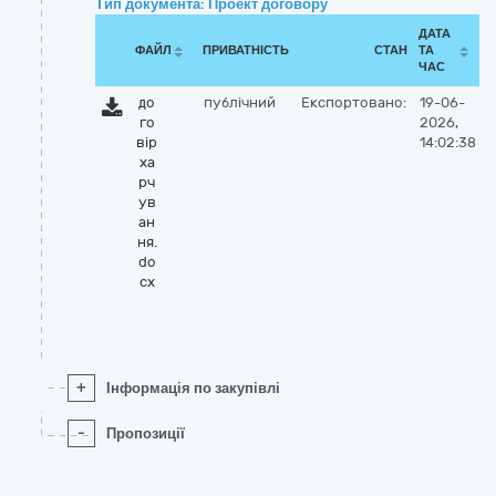
Тип документа: Проект договору
ДАТА
ФАЙЛ
ПРИВАТНІСТЬ
СТАН
ТА
ЧАС
до
публічний
Експортовано:
19-06-
го
2026,
вір
14:02:38
ха
рч
ув
ан
ня.
do
cx
+
Інформація по закупівлі
-
Пропозиції