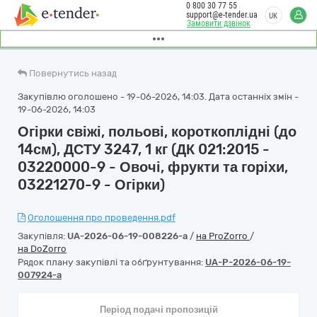
0 800 30 77 55
support@e-tender.ua
UK
Замовити дзвінок
Повернутись назад
Закупівлю оголошено - 19-06-2026, 14:03. Дата останніх змін -
19-06-2026, 14:03
Огірки свіжі, польові, короткоплідні (до
14см), ДСТУ 3247, 1 кг (ДК 021:2015 -
03220000-9 - Овочі, фрукти та горіхи,
03221270-9 - Огірки)
Оголошення про проведення.pdf
Закупівля:
UA-2026-06-19-008226-a
/
на ProZorro
/
на DoZorro
Рядок плану закупівлі та обґрунтування:
UA-P-2026-06-19-
007924-a
Період подачі пропозицій