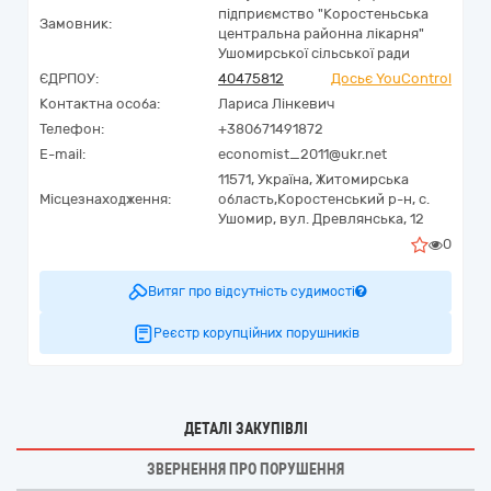
підприємство "Коростеньська
Замовник:
центральна районна лікарня"
Ушомирської сільської ради
ЄДРПОУ:
40475812
Досьє YouControl
Контактна особа:
Лариса Лінкевич
Телефон:
+380671491872
E-mail:
economist_2011@ukr.net
11571,
Україна
,
Житомирська
Місцезнаходження:
область,
Коростенський р-н, с.
Ушомир,
вул. Древлянська, 12
0
Витяг про відсутність судимості
Реєстр корупційних порушників
ДЕТАЛІ ЗАКУПІВЛІ
ЗВЕРНЕННЯ ПРО ПОРУШЕННЯ