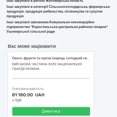
Інші закупівлі в регіоні Житомирська область
Інші закупівлі в категорії Сільськогосподарська, фермерська
продукція, продукція рибальства, лісівництва та супутня
продукція
Інші закупівлі замовника Комунальне некомерційне
підприємство "Коростеньська центральна районна лікарня"
Ушомирської сільської ради
Вас може зацікавити
Овочі, фрукти та горіхи (перець солодкий свіжий подовженої форми, огірки свіжі польові короткоплідні, помідори тепличні свіжі округлі, часник свіжий вищого товарного сорту)
ВІЙСЬКОВА ЧАСТИНА 3039 НАЦІОНАЛЬНОЇ
ГВАРДІЇ УКРАЇНИ
Очікувана вартість
81 180,00 UAH
з ПДВ
Дивитись