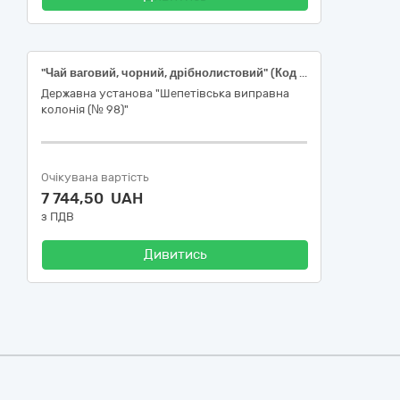
"Чай ваговий, чорний, дрібнолистовий" (Код згідно ДК 021:2015 "Єдиний закупівельний словник" – 15860000-4 - Кава, чай та супутня продукція)
Державна установа "Шепетівська виправна
колонія (№ 98)"
Очікувана вартість
7 744,50 UAH
з ПДВ
Дивитись