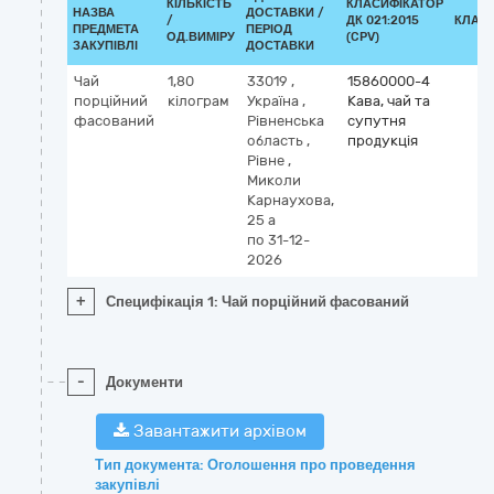
КІЛЬКІСТЬ
КЛАСИФІКАТОР
НАЗВА
ДОСТАВКИ /
/
ДК 021:2015
КЛАС
ПРЕДМЕТА
ПЕРІОД
ОД.ВИМІРУ
(CPV)
ЗАКУПІВЛІ
ДОСТАВКИ
Чай
1,80
33019
,
15860000-4
порційний
кілограм
Україна
,
Кава, чай та
фасований
Рівненська
супутня
область
,
продукція
Рівне
,
Миколи
Карнаухова,
25 а
по 31-12-
2026
+
Специфікація 1: Чай порційний фасований
-
Документи
Завантажити архівом
Тип документа: Оголошення про проведення
закупівлі