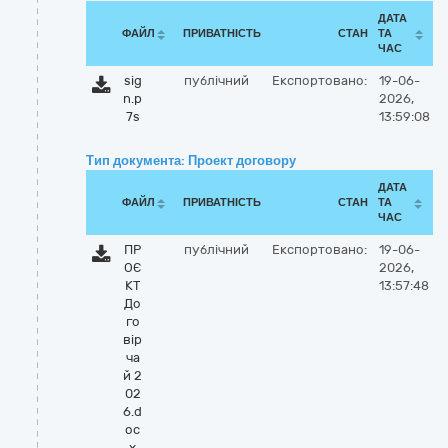
ДАТА
ФАЙЛ
ПРИВАТНІСТЬ
СТАН
ТА
ЧАС
sig
публічний
Експортовано:
19-06-
n.p
2026,
7s
13:59:08
Тип документа: Проект договору
ДАТА
ФАЙЛ
ПРИВАТНІСТЬ
СТАН
ТА
ЧАС
ПР
публічний
Експортовано:
19-06-
ОЄ
2026,
КТ
13:57:48
До
го
вір
ча
й 2
02
6.d
oc
x