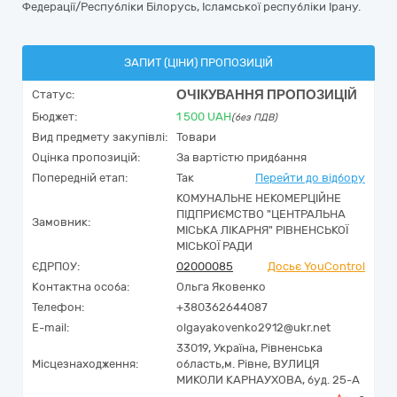
Федерації/Республіки Білорусь, Ісламської республіки Ірану.
ЗАПИТ (ЦІНИ) ПРОПОЗИЦІЙ
ОЧІКУВАННЯ ПРОПОЗИЦІЙ
Статус:
Бюджет:
1 500
UAH
(без ПДВ)
Вид предмету закупівлі:
Товари
Оцінка пропозицій:
За вартістю придбання
Попередній етап:
Так
Перейти до відбору
КОМУНАЛЬНЕ НЕКОМЕРЦІЙНЕ
ПІДПРИЄМСТВО "ЦЕНТРАЛЬНА
Замовник:
МІСЬКА ЛІКАРНЯ" РІВНЕНСЬКОЇ
МІСЬКОЇ РАДИ
ЄДРПОУ:
02000085
Досьє YouControl
Контактна особа:
Ольга Яковенко
Телефон:
+380362644087
E-mail:
olgayakovenko2912@ukr.net
33019,
Україна
,
Рівненська
Місцезнаходження:
область,
м. Рівне,
ВУЛИЦЯ
МИКОЛИ КАРНАУХОВА, буд. 25-А