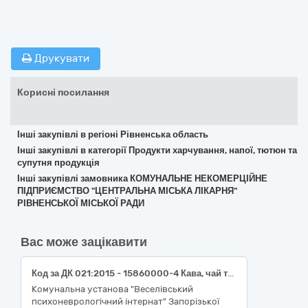
Друкувати
Корисні посилання
Інші закупівлі в регіоні Рівненська область
Інші закупівлі в категорії Продукти харчування, напої, тютюн та
супутня продукція
Інші закупівлі замовника КОМУНАЛЬНЕ НЕКОМЕРЦІЙНЕ
ПІДПРИЄМСТВО "ЦЕНТРАЛЬНА МІСЬКА ЛІКАРНЯ"
РІВНЕНСЬКОЇ МІСЬКОЇ РАДИ
Вас може зацікавити
Код за ДК 021:2015 - 15860000-4 Кава, чай та супутня продукція (Чай чорний байховий фасований, Кавовий напій розчинний фасований)
Комунальна установа "Веселівський
психоневрологічний інтернат" Запорізької