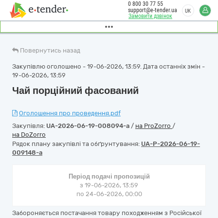
0 800 30 77 55
support@e-tender.ua
UK
Замовити дзвінок
Повернутись назад
Закупівлю оголошено - 19-06-2026, 13:59. Дата останніх змін -
19-06-2026, 13:59
Чай порційний фасований
Оголошення про проведення.pdf
Закупівля:
UA-2026-06-19-008094-a
/
на ProZorro
/
на DoZorro
Рядок плану закупівлі та обґрунтування:
UA-P-2026-06-19-
009148-a
Період подачі пропозицій
з 19-06-2026, 13:59
по 24-06-2026, 00:00
Забороняється постачання товару походженням з Російської