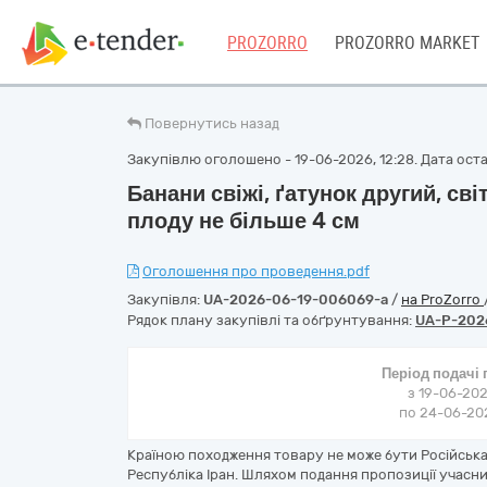
PROZORRO
PROZORRO MARKET
Повернутись назад
Закупівлю оголошено - 19-06-2026, 12:28. Дата остан
Банани свіжі, ґатунок другий, сві
плоду не більше 4 см
Оголошення про проведення.pdf
Закупівля:
UA-2026-06-19-006069-a
/
на ProZorro
Рядок плану закупівлі та обґрунтування:
UA-P-202
Період подачі
з 19-06-202
по 24-06-202
Країною походження товару не може бути Російська 
Республіка Іран. Шляхом подання пропозиції учасн