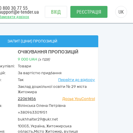
0 800 30 77 55
support@e-tender.ua
ВХІД
РЕЄСТРАЦІЯ
UK
Замовити дзвінок
ЗАПИТ (ЦІНИ) ПРОПОЗИЦІЙ
ОЧІКУВАННЯ ПРОПОЗИЦІЙ
9 000
UAH
(з ПДВ)
купівлі:
Товари
ій:
За вартістю придбання
:
Так
Перейти до відбору
Заклад дошкільної освіти № 29 міста
Житомира
22061456
Досьє YouControl
а:
Вілінська Олена Петрівна
+380963301951
bukhhalter29@ukr.net
10003,
Україна
,
Житомирська
ня:
область,
Місто Житомир,
вулиця