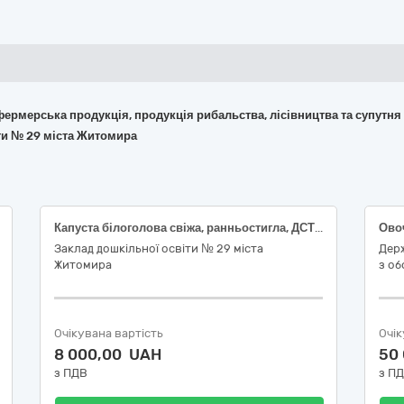
 фермерська продукція, продукція рибальства, лісівництва та супутня
іти № 29 міста Житомира
Капуста білоголова свіжа, ранньостигла, ДСТУ 7037
Овоч
Заклад дошкільної освіти № 29 міста
Держ
Житомира
з о
Очікувана вартість
Очік
8 000,00 UAH
50
з ПДВ
з П