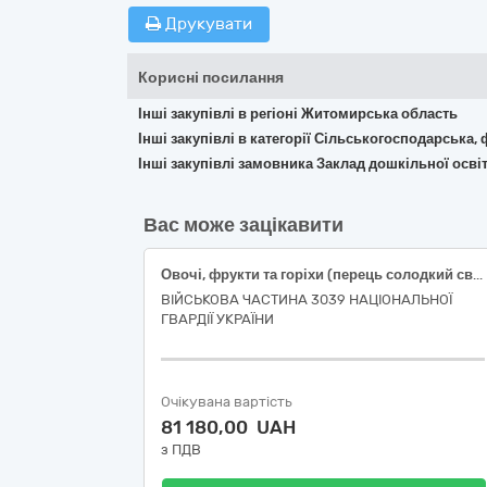
Друкувати
Корисні посилання
Інші закупівлі в регіоні Житомирська область
Інші закупівлі в категорії Сільськогосподарська,
Інші закупівлі замовника Заклад дошкільної осв
Вас може зацікавити
Овочі, фрукти та горіхи (перець солодкий свіжий подовженої форми, огірки свіжі польові короткоплідні, помідори тепличні свіжі округлі, часник свіжий вищого товарного сорту)
ВІЙСЬКОВА ЧАСТИНА 3039 НАЦІОНАЛЬНОЇ
ГВАРДІЇ УКРАЇНИ
Очікувана вартість
81 180,00 UAH
з ПДВ