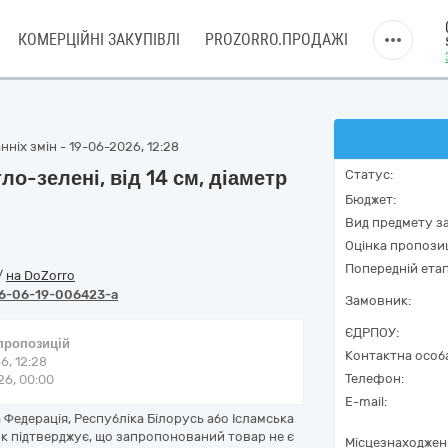
КОМЕРЦІЙНІ ЗАКУПІВЛІ
PROZORRO.ПРОДАЖІ
ніх змін - 19-06-2026, 12:28
тло-зелені, від 14 см, діаметр
Статус:
Бюджет:
Вид предмету за
Оцінка пропозиц
Попередній етап
/
на DoZorro
6-06-19-006423-a
Замовник:
ЄДРПОУ:
 пропозицій
Контактна особ
6, 12:28
Телефон:
6, 00:00
E-mail:
Федерація, Республіка Білорусь або Ісламська
ик підтверджує, що запропонований товар не є
Місцезнаходжен