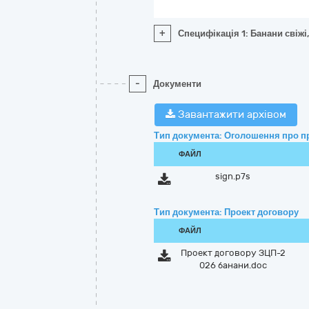
+
Специфікація 1: Банани свіжі,
-
Документи
Завантажити архівом
Тип документа: Оголошення про п
ФАЙЛ
sign.p7s
Тип документа: Проект договору
ФАЙЛ
Проект договору ЗЦП-2
026 банани.doc