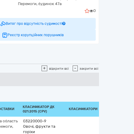
Перемоги, будинок 47а
0
Витяг про відсутність судимості
Реєстр корупційних порушників
+
-
відкрити всі
закрити всі
КЛАСИФІКАТОР ДК
ОСТАВКИ
КЛАСИФІКАТОРИ
021:2015 (CPV)
а область
03220000-9
ремоги,
Овочі, фрукти та
горіхи