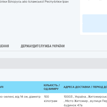
бліки Білорусь або Ісламської Республіки Іран
ШЕННЯ
ДЕРЖАУДИТСЛУЖБА УКРАЇНИ
КІЛЬКІСТЬ /
ВЛІ
АДРЕСА ДОСТАВКИ / ПЕРІОД Д
ОД.ВИМІРУ
о-зелені, від 14 см, діаметр
100
10003
,
Україна
,
Житомирськ
кілограм
,
Місто Житомир
,
вулиця Пе
будинок 47а