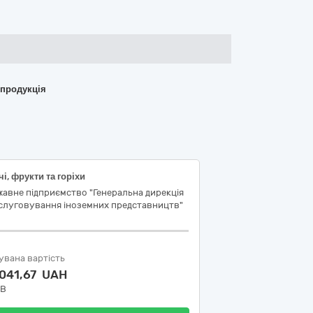
 продукція
і, фрукти та горіхи
авне підприємство "Генеральна дирекція
бслуговування іноземних представництв"
увана вартість
 041,67 UAH
ДВ