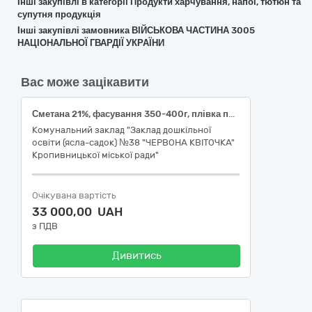
Інші закупівлі в категорії Продукти харчування, напої, тютюн та
супутня продукція
Інші закупівлі замовника ВІЙСЬКОВА ЧАСТИНА 3005
НАЦІОНАЛЬНОЇ ГВАРДІЇ УКРАЇНИ
Вас може зацікавити
Сметана 21%, фасування 350-400г, плівка поліетиленова, ДСТУ 4418
Комунальний заклад "Заклад дошкільної
освіти (ясла-садок) №38 "ЧЕРВОНА КВІТОЧКА"
Кропивницької міської ради"
Очікувана вартість
33 000,00 UAH
з ПДВ
Дивитись