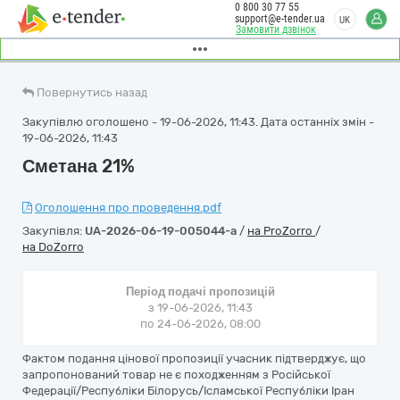
0 800 30 77 55
support@e-tender.ua
UK
Замовити дзвінок
Повернутись назад
Закупівлю оголошено - 19-06-2026, 11:43. Дата останніх змін -
19-06-2026, 11:43
Сметана 21%
Оголошення про проведення.pdf
Закупівля:
UA-2026-06-19-005044-a
/
на ProZorro
/
на DoZorro
Період подачі пропозицій
з 19-06-2026, 11:43
по 24-06-2026, 08:00
Фактом подання цінової пропозиції учасник підтверджує, що
запропонований товар не є походженням з Російської
Федерації/Республіки Білорусь/Ісламської Республіки Іран