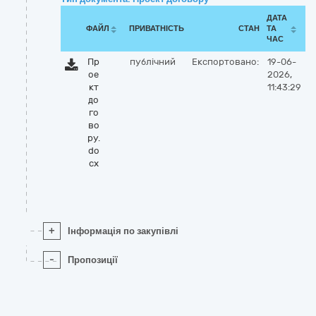
ДАТА
ФАЙЛ
ПРИВАТНІСТЬ
СТАН
ТА
ЧАС
Пр
публічний
Експортовано:
19-06-
ое
2026,
кт
11:43:29
до
го
во
ру.
do
cx
+
Інформація по закупівлі
-
Пропозиції