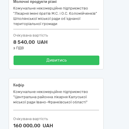
Молочні продукти різні
Комунальне некомерційне підприємство
"Лікарня імені братів М.С. і О.С. Коломійченків"
Шполянської міської ради об`єднаної
територіальної громади
Очікувана вартість
8 540,00 UAH
з ПДВ
Дивитись
Кефір
Комунальне некомерційне підприємство
"Центральна районна лікарня Калуської
міської ради Івано-Франківської області"
Очікувана вартість
160 000,00 UAH