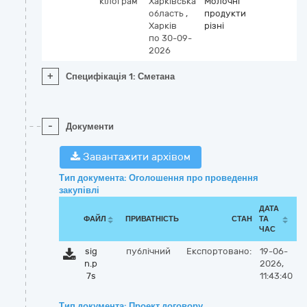
кілограм
Харківська
Молочні
область
,
продукти
Харків
різні
по 30-09-
2026
+
Специфікація 1: Сметана
-
Документи
Завантажити архівом
Тип документа: Оголошення про проведення
закупівлі
ДАТА
ФАЙЛ
ПРИВАТНІСТЬ
СТАН
ТА
ЧАС
sig
публічний
Експортовано:
19-06-
n.p
2026,
7s
11:43:40
Тип документа: Проект договору