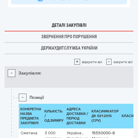
ДЕТАЛІ ЗАКУПІВЛІ
ЗВЕРНЕННЯ ПРО ПОРУШЕННЯ
ДЕРЖАУДИТСЛУЖБА УКРАЇНИ
+
-
відкрити всі
закрити всі
-
Закупівля:
-
Позиції
КОНКРЕТНА
АДРЕСА
КІЛЬКІСТЬ
КЛАСИФІКАТОР
НАЗВА
ДОСТАВКИ /
/
ДК 021:2015
КЛАСИФІ
ПРЕДМЕТА
ПЕРІОД
ОД.ВИМІРУ
(CPV)
ЗАКУПІВЛІ
ДОСТАВКИ
Сметана
3 000
Україна
,
15550000-8