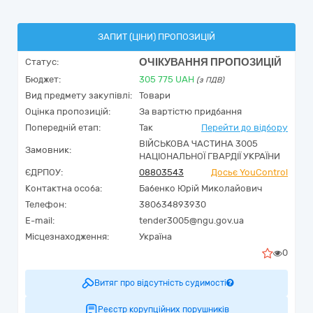
ЗАПИТ (ЦІНИ) ПРОПОЗИЦІЙ
ОЧІКУВАННЯ ПРОПОЗИЦІЙ
Статус:
Бюджет:
305 775
UAH
(з ПДВ)
Вид предмету закупівлі:
Товари
Оцінка пропозицій:
За вартістю придбання
Попередній етап:
Так
Перейти до відбору
ВІЙСЬКОВА ЧАСТИНА 3005
Замовник:
НАЦІОНАЛЬНОЇ ГВАРДІЇ УКРАЇНИ
ЄДРПОУ:
08803543
Досьє YouControl
Контактна особа:
Бабенко Юрій Миколайович
Телефон:
380634893930
E-mail:
tender3005@ngu.gov.ua
Місцезнаходження:
Україна
0
Витяг про відсутність судимості
Реєстр корупційних порушників