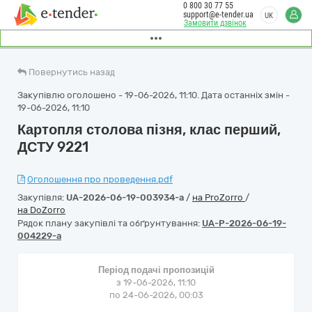
0 800 30 77 55
support@e-tender.ua
UK
Замовити дзвінок
Повернутись назад
Закупівлю оголошено - 19-06-2026, 11:10. Дата останніх змін -
19-06-2026, 11:10
Картопля столова пізня, клас перший,
ДСТУ 9221
Оголошення про проведення.pdf
Закупівля:
UA-2026-06-19-003934-a
/
на ProZorro
/
на DoZorro
Рядок плану закупівлі та обґрунтування:
UA-P-2026-06-19-
004229-a
Період подачі пропозицій
з 19-06-2026, 11:10
по 24-06-2026, 00:03