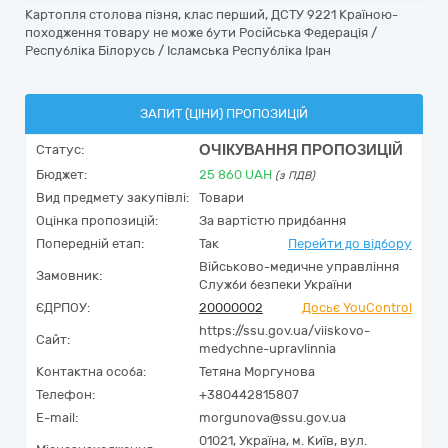
Картопля столова пізня, клас перший, ДСТУ 9221 Країною-
походження товару не може бути Російська Федерація /
Республіка Білорусь / Ісламська Республіка Іран
ЗАПИТ (ЦІНИ) ПРОПОЗИЦІЙ
ОЧІКУВАННЯ ПРОПОЗИЦІЙ
Статус:
Бюджет:
25 860
UAH
(з ПДВ)
Вид предмету закупівлі:
Товари
Оцінка пропозицій:
За вартістю придбання
Попередній етап:
Так
Перейти до відбору
Військово-медичне управління
Замовник:
Служби безпеки України
ЄДРПОУ:
20000002
Досьє YouControl
https://ssu.gov.ua/viiskovo-
Сайт:
medychne-upravlinnia
Контактна особа:
Тетяна Моргунова
Телефон:
+380442815807
E-mail:
morgunova@ssu.gov.ua
01021,
Україна
,
м. Київ,
вул.