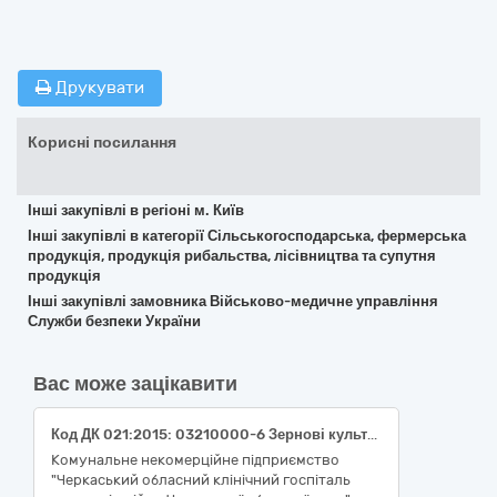
Друкувати
Корисні посилання
Інші закупівлі в регіоні м. Київ
Інші закупівлі в категорії Сільськогосподарська, фермерська
продукція, продукція рибальства, лісівництва та супутня
продукція
Інші закупівлі замовника Військово-медичне управління
Служби безпеки України
Вас може зацікавити
Код ДК 021:2015: 03210000-6 Зернові культури та картопля (Картопля столова рання (молода), клас перший, ДСТУ 9221)
Комунальне некомерційне підприємство
"Черкаський обласний клінічний госпіталь