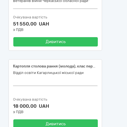
ветеранів війни Черкаської обласної ради"
Очікувана вартість
51 550,00 UAH
з ПДВ
Дивитись
Картопля столова рання (молода), клас перший, ДСТУ 9221
Відділ освіти Кагарлицької міської ради
Очікувана вартість
18 000,00 UAH
з ПДВ
Дивитись