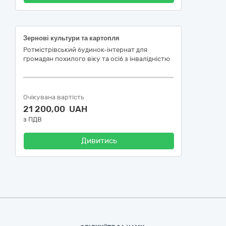
Зернові культури та картопля
Ротмістрівський будинок-інтернат для
громадян похилого віку та осіб з інвалідністю
Очікувана вартість
21 200,00 UAH
з ПДВ
Дивитись