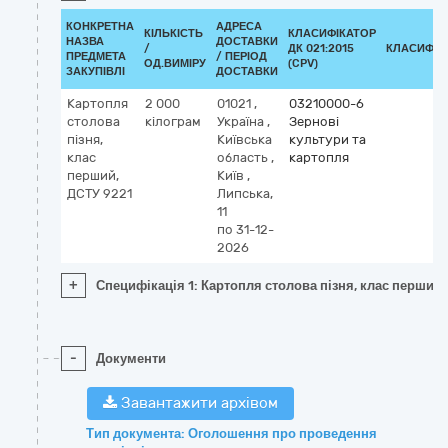
КОНКРЕТНА
АДРЕСА
КІЛЬКІСТЬ
КЛАСИФІКАТОР
НАЗВА
ДОСТАВКИ
/
ДК 021:2015
КЛАСИФІК
ПРЕДМЕТА
/ ПЕРІОД
ОД.ВИМІРУ
(CPV)
ЗАКУПІВЛІ
ДОСТАВКИ
Картопля
2 000
01021
,
03210000-6
столова
кілограм
Україна
,
Зернові
пізня,
Київська
культури та
клас
область
,
картопля
перший,
Київ
,
ДСТУ 9221
Липська,
11
по 31-12-
2026
+
Специфікація 1: Картопля столова пізня, клас перший,
-
Документи
Завантажити архівом
Тип документа: Оголошення про проведення