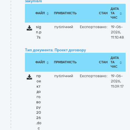
закупівлі
ДАТА
ФАЙЛ
ПРИВАТНІСТЬ
СТАН
ТА
ЧАС
sig
публічний
Експортовано:
19-06-
n.p
2026,
7s
11:10:48
Тип документа: Проект договору
ДАТА
ФАЙЛ
ПРИВАТНІСТЬ
СТАН
ТА
ЧАС
пр
публічний
Експортовано:
19-06-
ое
2026,
кт
11:09:17
до
го
во
ру
20
26
.do
c