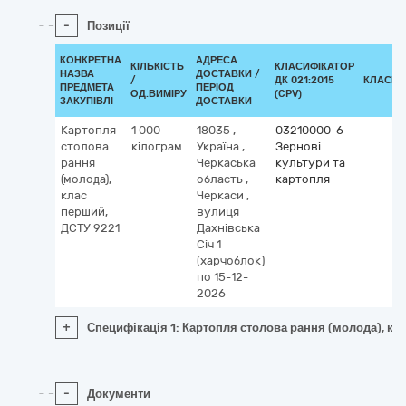
-
Позиції
КОНКРЕТНА
АДРЕСА
КІЛЬКІСТЬ
КЛАСИФІКАТОР
НАЗВА
ДОСТАВКИ /
/
ДК 021:2015
КЛАСИФ
ПРЕДМЕТА
ПЕРІОД
ОД.ВИМІРУ
(CPV)
ЗАКУПІВЛІ
ДОСТАВКИ
Картопля
1 000
18035
,
03210000-6
столова
кілограм
Україна
,
Зернові
рання
Черкаська
культури та
(молода),
область
,
картопля
клас
Черкаси
,
перший,
вулиця
ДСТУ 9221
Дахнівська
Січ 1
(харчоблок)
по 15-12-
2026
+
Специфікація 1: Картопля столова рання (молода), кл
-
Документи