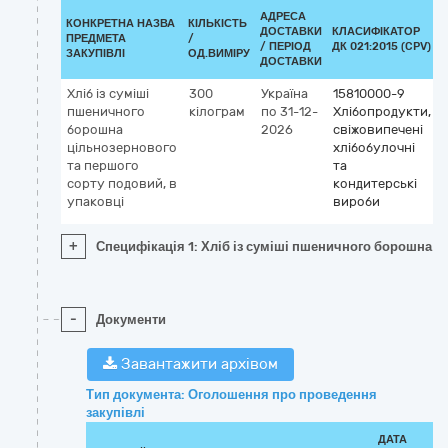
АДРЕСА
КОНКРЕТНА НАЗВА
КІЛЬКІСТЬ
ДОСТАВКИ
КЛАСИФІКАТОР
ПРЕДМЕТА
/
/ ПЕРІОД
ДК 021:2015 (CPV)
ЗАКУПІВЛІ
ОД.ВИМІРУ
ДОСТАВКИ
Хліб із суміші
300
Україна
15810000-9
пшеничного
кілограм
по 31-12-
Хлібопродукти,
борошна
2026
свіжовипечені
цільнозернового
хлібобулочні
та першого
та
сорту подовий, в
кондитерські
упаковці
вироби
+
Специфікація 1: Хліб із суміші пшеничного борошна ц
-
Документи
Завантажити архівом
Тип документа: Оголошення про проведення
закупівлі
ДАТА