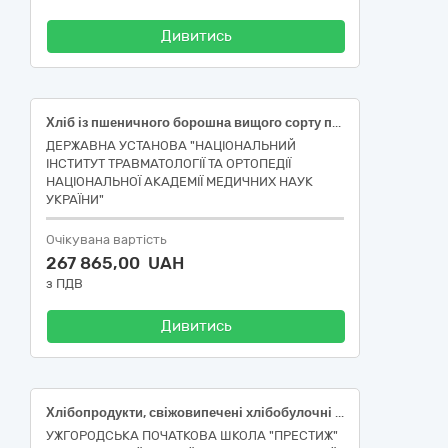
Дивитись
Хліб із пшеничного борошна вищого сорту подовий, в упаковці
ДЕРЖАВНА УСТАНОВА "НАЦІОНАЛЬНИЙ
ІНСТИТУТ ТРАВМАТОЛОГІЇ ТА ОРТОПЕДІЇ
НАЦІОНАЛЬНОЇ АКАДЕМІЇ МЕДИЧНИХ НАУК
УКРАЇНИ"
Очікувана вартість
267 865,00 UAH
з ПДВ
Дивитись
Хлібопродукти, свіжовипечені хлібобулочні та кондитерські вироби за кодом ДК 021:2015 15810000-9 - Хлібопродукти, свіжовипечені хлібобулочні та кондитерські вироби
УЖГОРОДСЬКА ПОЧАТКОВА ШКОЛА "ПРЕСТИЖ"