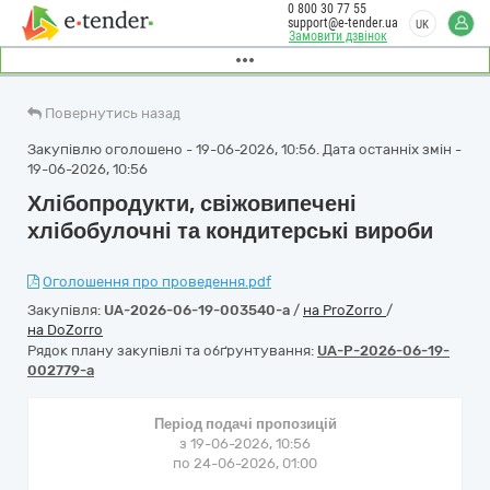
0 800 30 77 55
support@e-tender.ua
UK
Замовити дзвінок
Повернутись назад
Закупівлю оголошено - 19-06-2026, 10:56. Дата останніх змін -
19-06-2026, 10:56
Хлібопродукти, свіжовипечені
хлібобулочні та кондитерські вироби
Оголошення про проведення.pdf
Закупівля:
UA-2026-06-19-003540-a
/
на ProZorro
/
на DoZorro
Рядок плану закупівлі та обґрунтування:
UA-P-2026-06-19-
002779-a
Період подачі пропозицій
з 19-06-2026, 10:56
по 24-06-2026, 01:00