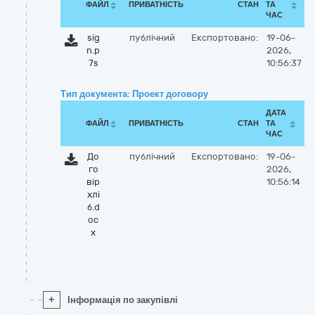
ФАЙЛ
ПРИВАТНІСТЬ
СТАН
ТА
ЧАС
sig
публічний
Експортовано:
19-06-
n.p
2026,
7s
10:56:37
Тип документа: Проект договору
ДАТА
ФАЙЛ
ПРИВАТНІСТЬ
СТАН
ТА
ЧАС
До
публічний
Експортовано:
19-06-
го
2026,
вір
10:56:14
хлі
б.d
oc
x
+
Інформація по закупівлі