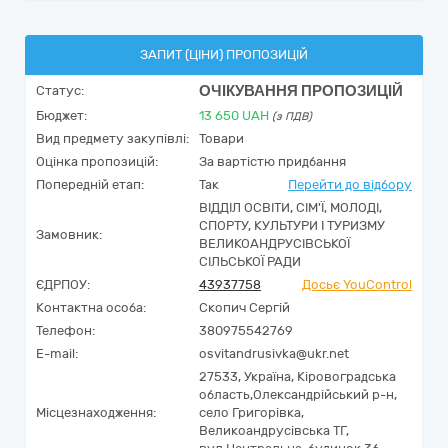
ЗАПИТ (ЦІНИ) ПРОПОЗИЦІЙ
ОЧІКУВАННЯ ПРОПОЗИЦІЙ
Статус:
Бюджет:
13 650
UAH
(з ПДВ)
Вид предмету закупівлі:
Товари
Оцінка пропозицій:
За вартістю придбання
Попередній етап:
Так
Перейти до відбору
ВІДДІЛ ОСВІТИ, СІМ'Ї, МОЛОДІ,
СПОРТУ, КУЛЬТУРИ І ТУРИЗМУ
Замовник:
ВЕЛИКОАНДРУСІВСЬКОЇ
СІЛЬСЬКОЇ РАДИ
ЄДРПОУ:
43937758
Досьє YouControl
Контактна особа:
Скопич Сергій
Телефон:
380975542769
E-mail:
osvitandrusivka@ukr.net
27533,
Україна
,
Кіровоградська
область,
Олександрійський р-н,
Місцезнаходження:
село Григорівка,
Великоандрусівська ТГ,