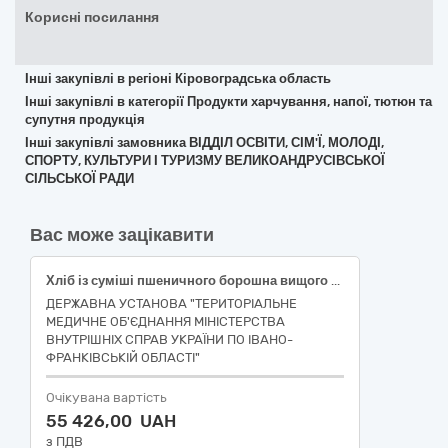
Корисні посилання
Інші закупівлі в регіоні Кіровоградська область
Інші закупівлі в категорії Продукти харчування, напої, тютюн та
супутня продукція
Інші закупівлі замовника ВІДДІЛ ОСВІТИ, СІМ'Ї, МОЛОДІ,
СПОРТУ, КУЛЬТУРИ І ТУРИЗМУ ВЕЛИКОАНДРУСІВСЬКОЇ
СІЛЬСЬКОЇ РАДИ
Вас може зацікавити
Хліб із суміші пшеничного борошна вищого та першого сортів формовий, в упаковці (Код ДК 021:2015: 15810000-9 Хлібопродукти, свіжовипечені хлібобулочні та кондитерські вироби)
ДЕРЖАВНА УСТАНОВА "ТЕРИТОРІАЛЬНЕ
МЕДИЧНЕ ОБ'ЄДНАННЯ МІНІСТЕРСТВА
ВНУТРІШНІХ СПРАВ УКРАЇНИ ПО ІВАНО-
ФРАНКІВСЬКІЙ ОБЛАСТІ"
Очікувана вартість
55 426,00 UAH
з ПДВ