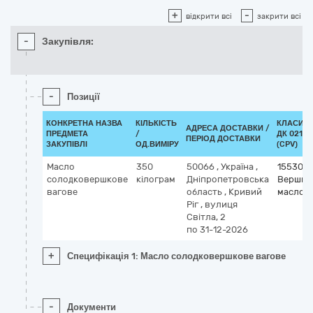
+
-
відкрити всі
закрити всі
-
Закупівля:
-
Позиції
КОНКРЕТНА НАЗВА
КІЛЬКІСТЬ
КЛАСИФІ
АДРЕСА ДОСТАВКИ /
ПРЕДМЕТА
/
ДК 021:2
ПЕРІОД ДОСТАВКИ
ЗАКУПІВЛІ
ОД.ВИМІРУ
(CPV)
Масло
350
50066
,
Україна
,
155300
солодковершкове
кілограм
Дніпропетровська
Вершко
вагове
область
,
Кривий
масло
Ріг
,
вулиця
Світла, 2
по 31-12-2026
+
Специфікація 1: Масло солодковершкове вагове
-
Документи