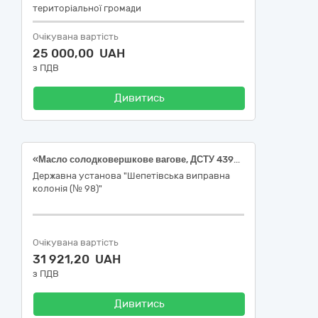
територіальної громади
Очікувана вартість
25 000,00 UAH
з ПДВ
Дивитись
«Масло солодковершкове вагове, ДСТУ 4399» (Код згідно ДК 021:2015 "Єдиний закупівельний словник" – 15530000-2 Вершкове масло)
Державна установа "Шепетівська виправна
колонія (№ 98)"
Очікувана вартість
31 921,20 UAH
з ПДВ
Дивитись