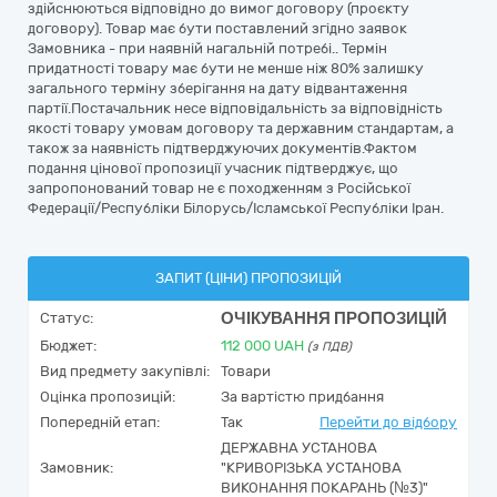
здійснюються відповідно до вимог договору (проєкту
договору). Товар має бути поставлений згідно заявок
Замовника - при наявній нагальній потребі.. Термін
придатності товару має бути не менше ніж 80% залишку
загального терміну зберігання на дату відвантаження
партії.Постачальник несе відповідальність за відповідність
якості товару умовам договору та державним стандартам, а
також за наявність підтверджуючих документів.Фактом
подання цінової пропозиції учасник підтверджує, що
запропонований товар не є походженням з Російської
Федерації/Республіки Білорусь/Ісламської Республіки Іран.
ЗАПИТ (ЦІНИ) ПРОПОЗИЦІЙ
ОЧІКУВАННЯ ПРОПОЗИЦІЙ
Статус:
Бюджет:
112 000
UAH
(з ПДВ)
Вид предмету закупівлі:
Товари
Оцінка пропозицій:
За вартістю придбання
Попередній етап:
Так
Перейти до відбору
ДЕРЖАВНА УСТАНОВА
Замовник:
"КРИВОРІЗЬКА УСТАНОВА
ВИКОНАННЯ ПОКАРАНЬ (№3)"