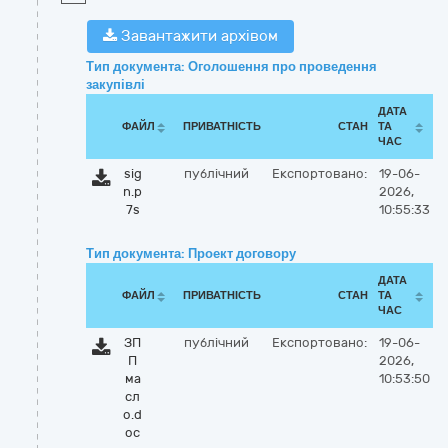
Завантажити архівом
Тип документа: Оголошення про проведення
закупівлі
ДАТА
ФАЙЛ
ПРИВАТНІСТЬ
СТАН
ТА
ЧАС
sig
публічний
Експортовано:
19-06-
n.p
2026,
7s
10:55:33
Тип документа: Проект договору
ДАТА
ФАЙЛ
ПРИВАТНІСТЬ
СТАН
ТА
ЧАС
ЗП
публічний
Експортовано:
19-06-
П
2026,
ма
10:53:50
сл
о.d
oc