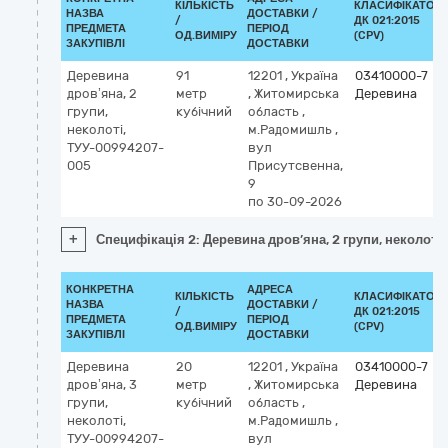
КІЛЬКІСТЬ
КЛАСИФІКАТОР
НАЗВА
ДОСТАВКИ /
/
ДК 021:2015
ПРЕДМЕТА
ПЕРІОД
ОД.ВИМІРУ
(CPV)
ЗАКУПІВЛІ
ДОСТАВКИ
Деревина
91
12201
,
Україна
03410000-7
дров’яна, 2
метр
,
Житомирська
Деревина
групи,
кубічний
область
,
неколоті,
м.Радомишль
,
ТУУ-00994207-
вул
005
Присутсвенна,
9
по 30-09-2026
+
Специфікація 2: Деревина дров’яна, 2 групи, неколот
КОНКРЕТНА
АДРЕСА
КІЛЬКІСТЬ
КЛАСИФІКАТОР
НАЗВА
ДОСТАВКИ /
/
ДК 021:2015
ПРЕДМЕТА
ПЕРІОД
ОД.ВИМІРУ
(CPV)
ЗАКУПІВЛІ
ДОСТАВКИ
Деревина
20
12201
,
Україна
03410000-7
дров’яна, 3
метр
,
Житомирська
Деревина
групи,
кубічний
область
,
неколоті,
м.Радомишль
,
ТУУ-00994207-
вул