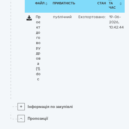
ФАЙЛ
ПРИВАТНІСТЬ
СТАН
ТА
ЧАС
Пр
публічний
Експортовано:
19-06-
оє
2026,
кт
10:42:44
до
го
во
ру
др
ов
а
(1).
do
c
+
Інформація по закупівлі
-
Пропозиції