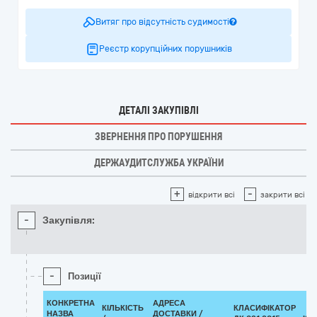
Витяг про відсутність судимості
Реєстр корупційних порушників
ДЕТАЛІ ЗАКУПІВЛІ
ЗВЕРНЕННЯ ПРО ПОРУШЕННЯ
ДЕРЖАУДИТСЛУЖБА УКРАЇНИ
+
-
відкрити всі
закрити всі
-
Закупівля:
-
Позиції
КОНКРЕТНА
АДРЕСА
КІЛЬКІСТЬ
КЛАСИФІКАТОР
НАЗВА
ДОСТАВКИ /