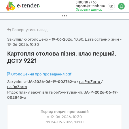
0 800 30 77 55
support@e-tender.ua
UK
Замовити дзвінок
Повернутись назад
Закупівлю оголошено - 19-06-2026, 10:30. Дата останніх змін -
19-06-2026, 10:30
Картопля столова пізня, клас перший,
ДСТУ 9221
Оголошення про проведення.pdf
Закупівля:
UA-2026-06-19-002762-a
/
на ProZorro
/
на DoZorro
Рядок плану закупівлі та обґрунтування:
UA-P-2026-06-19-
002845-a
Період подачі пропозицій
з 19-06-2026, 10:30
по 24-06-2026, 10:00