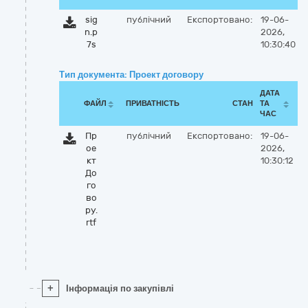
sig
публічний
Експортовано:
19-06-
n.p
2026,
7s
10:30:40
Тип документа: Проект договору
ДАТА
ФАЙЛ
ПРИВАТНІСТЬ
СТАН
ТА
ЧАС
Пр
публічний
Експортовано:
19-06-
ое
2026,
кт
10:30:12
До
го
во
ру.
rtf
+
Інформація по закупівлі