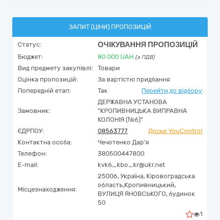
ЗАПИТ (ЦІНИ) ПРОПОЗИЦІЙ
ОЧІКУВАННЯ ПРОПОЗИЦІЙ
Статус:
Бюджет:
80 000
UAH
(з ПДВ)
Вид предмету закупівлі:
Товари
Оцінка пропозицій:
За вартістю придбання
Попередній етап:
Так
Перейти до відбору
ДЕРЖАВНА УСТАНОВА
Замовник:
"КРОПИВНИЦЬКА ВИПРАВНА
КОЛОНІЯ (№6)"
ЄДРПОУ:
08563777
Досьє YouControl
Контактна особа:
Чечотенко Дар'я
Телефон:
380500447800
E-mail:
kvk6_kbo_kr@ukr.net
25006,
Україна
,
Кіровоградська
область,
Кропивницький,
Місцезнаходження:
ВУЛИЦЯ ЯНОВСЬКОГО, будинок
50
1