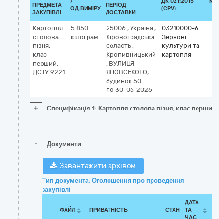
/
ДК 021:2015
КЛ
ПРЕДМЕТА
ПЕРІОД
ОД.ВИМІРУ
(CPV)
ЗАКУПІВЛІ
ДОСТАВКИ
Картопля
5 850
25006
,
Україна
,
03210000-6
столова
кілограм
Кіровоградська
Зернові
пізня,
область
,
культури та
клас
Кропивницький
картопля
перший,
,
ВУЛИЦЯ
ДСТУ 9221
ЯНОВСЬКОГО,
будинок 50
по 30-06-2026
+
Специфікація 1: Картопля столова пізня, клас перший,
-
Документи
Завантажити архівом
Тип документа: Оголошення про проведення
закупівлі
ДАТА
ФАЙЛ
ПРИВАТНІСТЬ
СТАН
ТА
ЧАС