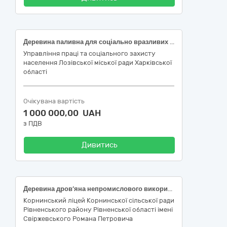
Деревина паливна для соціально вразливих верств населення Лозівської міської територіальної громади
Управління праці та соціального захисту
населення Лозівської міської ради Харківської
області
Очікувана вартість
1 000 000,00 UAH
з ПДВ
Дивитись
Деревина дров’яна непромислового використання
Корнинський ліцей Корнинської сільської ради
Рівненського району Рівненської області імені
Свіржевського Романа Петровича