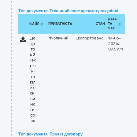
Тип документа: Технічний опис предмету закупівлі
ДАТА
ФАЙЛ
ПРИВАТНІСТЬ
СТАН
ТА
ЧАС
До
публічний
Експортовано:
19-06-
да
2026,
то
09:59:11
к 3
Тех
ніч
ні
та
кіл
ькі
сні
ви
мо
ги.
do
cx
Тип документа: Проект договору