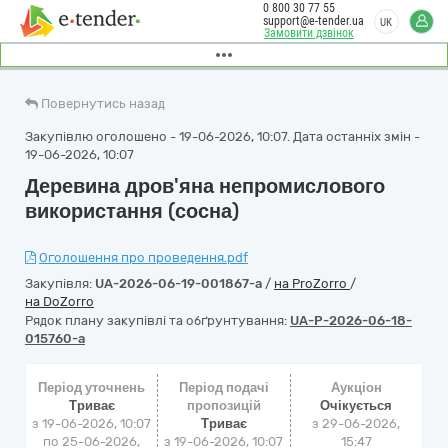
0 800 30 77 55
support@e-tender.ua
UK
Замовити дзвінок
Повернутись назад
Закупівлю оголошено - 19-06-2026, 10:07. Дата останніх змін -
19-06-2026, 10:07
Деревина дров'яна непромислового
використання (сосна)
Оголошення про проведення.pdf
Закупівля:
UA-2026-06-19-001867-a
/
на ProZorro
/
на DoZorro
Рядок плану закупівлі та обґрунтування:
UA-P-2026-06-18-
015760-a
Період уточнень
Період подачі
Аукціон
Триває
пропозицій
Очікується
з 19-06-2026, 10:07
Триває
з
29-06-2026,
по 25-06-2026,
з 19-06-2026, 10:07
15:47