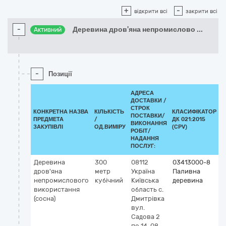
+
-
відкрити всі
закрити всі
-
Деревина дров'яна непромислово
...
Активний
-
Позиції
АДРЕСА
ДОСТАВКИ /
СТРОК
КОНКРЕТНА НАЗВА
КІЛЬКІСТЬ
КЛАСИФІКАТОР
ПОСТАВКИ/
ПРЕДМЕТА
/
ДК 021:2015
К
ВИКОНАННЯ
ЗАКУПІВЛІ
ОД.ВИМІРУ
(CPV)
РОБІТ/
НАДАННЯ
ПОСЛУГ:
Деревина
300
08112
03413000-8
дров'яна
метр
Україна
Паливна
непромислового
кубічний
Київська
деревина
використання
область
с.
(сосна)
Дмитрівка
вул.
Садова 2
по 14-08-