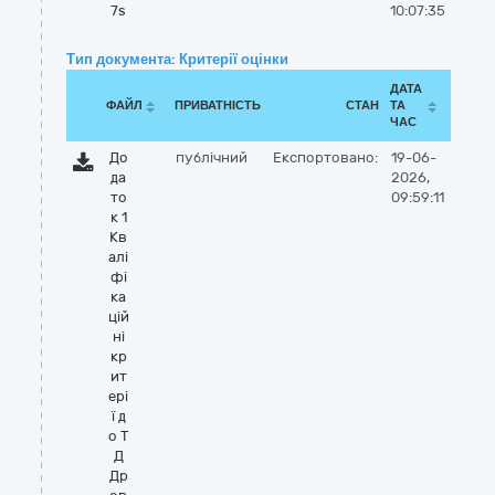
7s
10:07:35
Тип документа: Критерії оцінки
ДАТА
ФАЙЛ
ПРИВАТНІСТЬ
СТАН
ТА
ЧАС
До
публічний
Експортовано:
19-06-
да
2026,
то
09:59:11
к 1
Кв
алі
фі
ка
цій
ні
кр
ит
ері
ї д
о Т
Д
Др