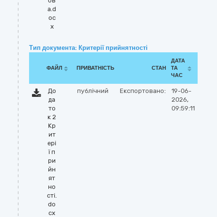
ов
а.d
oc
x
Тип документа: Критерії прийнятності
ДАТА
ФАЙЛ
ПРИВАТНІСТЬ
СТАН
ТА
ЧАС
До
публічний
Експортовано:
19-06-
да
2026,
то
09:59:11
к 2
Кр
ит
ері
ї п
ри
йн
ят
но
сті.
do
cx