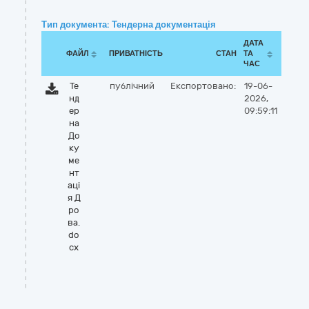
Тип документа: Тендерна документація
ДАТА
ФАЙЛ
ПРИВАТНІСТЬ
СТАН
ТА
ЧАС
Те
публічний
Експортовано:
19-06-
нд
2026,
ер
09:59:11
на
До
ку
ме
нт
аці
я Д
ро
ва.
do
cx