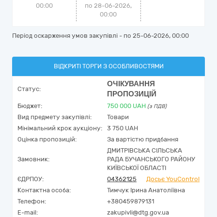
00:00
по 28-06-2026,
00:00
Період оскарження умов закупівлі - по
25-06-2026, 00:00
ВІДКРИТІ ТОРГИ З ОСОБЛИВОСТЯМИ
ОЧІКУВАННЯ
Статус:
ПРОПОЗИЦІЙ
Бюджет:
750 000
UAH
(з ПДВ)
Вид предмету закупівлі:
Товари
Мінімальний крок аукціону:
3 750 UAH
Оцінка пропозицій:
За вартістю придбання
ДМИТРІВСЬКА СІЛЬСЬКА
Замовник:
РАДА БУЧАНСЬКОГО РАЙОНУ
КИЇВСЬКОЇ ОБЛАСТІ
ЄДРПОУ:
04362125
Досьє YouControl
Контактна особа:
Тимчук Ірина Анатоліївна
Телефон:
+380459879131
E-mail:
zakupivli@dtg.gov.ua