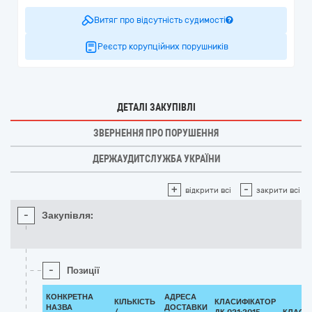
Витяг про відсутність судимості
Реєстр корупційних порушників
ДЕТАЛІ ЗАКУПІВЛІ
ЗВЕРНЕННЯ ПРО ПОРУШЕННЯ
ДЕРЖАУДИТСЛУЖБА УКРАЇНИ
+
-
відкрити всі
закрити всі
-
Закупівля:
-
Позиції
КОНКРЕТНА
АДРЕСА
КІЛЬКІСТЬ
КЛАСИФІКАТОР
НАЗВА
ДОСТАВКИ