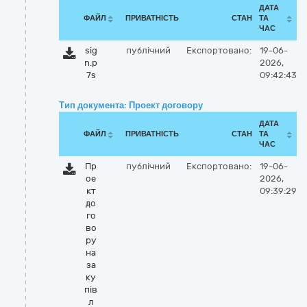
ДАТА
ФАЙЛ
ПРИВАТНІСТЬ
СТАН
ТА
ЧАС
sig
публічний
Експортовано:
19-06-
n.p
2026,
7s
09:42:43
Тип документа: Проект договору
ДАТА
ФАЙЛ
ПРИВАТНІСТЬ
СТАН
ТА
ЧАС
Пр
публічний
Експортовано:
19-06-
ое
2026,
кт
09:39:29
до
го
во
ру
на
за
ку
пів
л