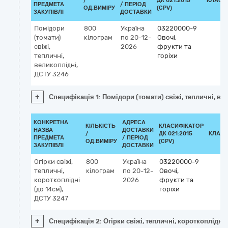
/
ДК 021:2015
КЛАСИ
ПРЕДМЕТА
/ ПЕРІОД
ОД.ВИМІРУ
(CPV)
ЗАКУПІВЛІ
ДОСТАВКИ
Помідори
800
Україна
03220000-9
(томати)
кілограм
по 20-12-
Овочі,
свіжі,
2026
фрукти та
тепличні,
горіхи
великоплідні,
ДСТУ 3246
+
Специфікація 1: Помідори (томати) свіжі, тепличні, ве
КОНКРЕТНА
АДРЕСА
КІЛЬКІСТЬ
КЛАСИФІКАТОР
НАЗВА
ДОСТАВКИ
/
ДК 021:2015
КЛАСИ
ПРЕДМЕТА
/ ПЕРІОД
ОД.ВИМІРУ
(CPV)
ЗАКУПІВЛІ
ДОСТАВКИ
Огірки свіжі,
800
Україна
03220000-9
тепличні,
кілограм
по 20-12-
Овочі,
короткоплідні
2026
фрукти та
(до 14см),
горіхи
ДСТУ 3247
+
Специфікація 2: Огірки свіжі, тепличні, короткоплідні 