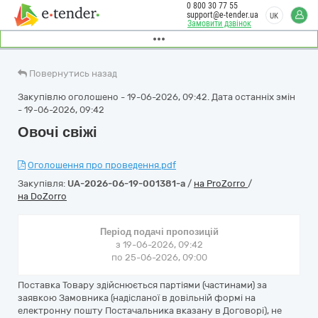
0 800 30 77 55
support@e-tender.ua
UK
Замовити дзвінок
Повернутись назад
Закупівлю оголошено - 19-06-2026, 09:42. Дата останніх змін
- 19-06-2026, 09:42
Овочі свіжі
Оголошення про проведення.pdf
Закупівля:
UA-2026-06-19-001381-a
/
на ProZorro
/
на DoZorro
Період подачі пропозицій
з 19-06-2026, 09:42
по 25-06-2026, 09:00
Поставка Товару здійснюється партіями (частинами) за
заявкою Замовника (надісланої в довільній формі на
електронну пошту Постачальника вказану в Договорі), не