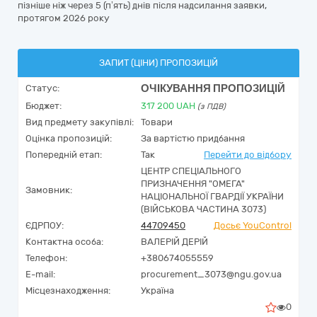
пізніше ніж через 5 (п’ять) днів після надсилання заявки,
протягом 2026 року
ЗАПИТ (ЦІНИ) ПРОПОЗИЦІЙ
ОЧІКУВАННЯ ПРОПОЗИЦІЙ
Статус:
Бюджет:
317 200
UAH
(з ПДВ)
Вид предмету закупівлі:
Товари
Оцінка пропозицій:
За вартістю придбання
Попередній етап:
Так
Перейти до відбору
ЦЕНТР СПЕЦІАЛЬНОГО
ПРИЗНАЧЕННЯ "ОМЕГА"
Замовник:
НАЦІОНАЛЬНОЇ ГВАРДІЇ УКРАЇНИ
(ВІЙСЬКОВА ЧАСТИНА 3073)
ЄДРПОУ:
44709450
Досьє YouControl
Контактна особа:
ВАЛЕРІЙ ДЕРІЙ
Телефон:
+380674055559
E-mail:
procurement_3073@ngu.gov.ua
Місцезнаходження:
Україна
0