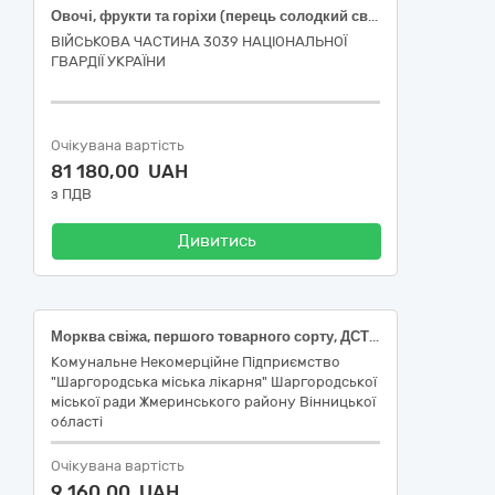
Овочі, фрукти та горіхи (перець солодкий свіжий подовженої форми, огірки свіжі польові короткоплідні, помідори тепличні свіжі округлі, часник свіжий вищого товарного сорту)
ВІЙСЬКОВА ЧАСТИНА 3039 НАЦІОНАЛЬНОЇ
ГВАРДІЇ УКРАЇНИ
Очікувана вартість
81 180,00 UAH
з ПДВ
Дивитись
Морква свіжа, першого товарного сорту, ДСТУ 7035; Цибуля ріпчаста свіжа, вищого товарного сорту, від 5 см, ДСТУ 3234; Капуста білоголова свіжа, ранньостигла, ДСТУ 7037
Комунальне Некомерційне Підприємство
"Шаргородська міська лікарня" Шаргородської
міської ради Жмеринського району Вінницької
області
Очікувана вартість
9 160,00 UAH