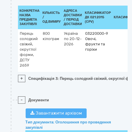
КОНКРЕТНА
АДРЕСА
КІЛЬКІСТЬ
КЛАСИФІКАТОР
НАЗВА
ДОСТАВКИ
/
ДК 021:2015
КЛАСИФІК
ПРЕДМЕТА
/ ПЕРІОД
ОД.ВИМІРУ
(CPV)
ЗАКУПІВЛІ
ДОСТАВКИ
Перець
800
Україна
03220000-9
солодкий
кілограм
по 20-12-
Овочі,
свіжий,
2026
фрукти та
округлої
горіхи
форми,
ДСТУ
2659
+
Специфікація 3: Перець солодкий свіжий, округлої ф
-
Документи
Завантажити архівом
Тип документа: Оголошення про проведення
закупівлі