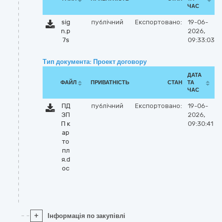
ЧАС
sig
публічний
Експортовано:
19-06-
n.p
2026,
7s
09:33:03
Тип документа: Проект договору
ДАТА
ФАЙЛ
ПРИВАТНІСТЬ
СТАН
ТА
ЧАС
ПД
публічний
Експортовано:
19-06-
ЗП
2026,
П к
09:30:41
ар
то
пл
я.d
oc
+
Інформація по закупівлі