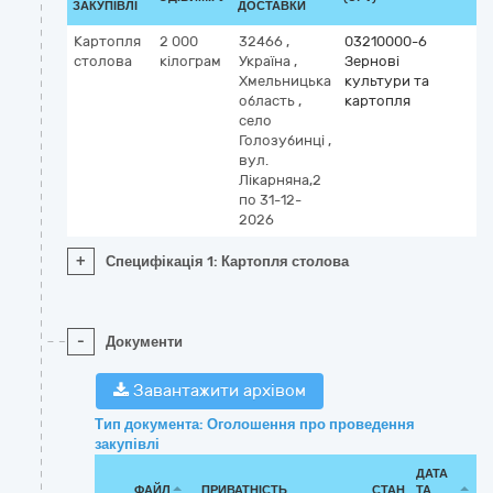
ЗАКУПІВЛІ
ДОСТАВКИ
Картопля
2 000
32466
,
03210000-6
столова
кілограм
Україна
,
Зернові
Хмельницька
культури та
область
,
картопля
село
Голозубинці
,
вул.
Лікарняна,2
по 31-12-
2026
+
Специфікація 1: Картопля столова
-
Документи
Завантажити архівом
Тип документа: Оголошення про проведення
закупівлі
ДАТА
ФАЙЛ
ПРИВАТНІСТЬ
СТАН
ТА