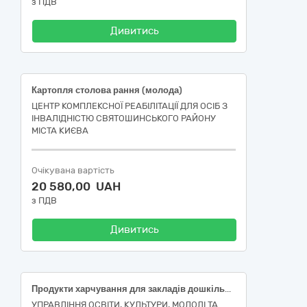
з ПДВ
Дивитись
Картопля столова рання (молода)
ЦЕНТР КОМПЛЕКСНОЇ РЕАБІЛІТАЦІЇ ДЛЯ ОСІБ З
ІНВАЛІДНІСТЮ СВЯТОШИНСЬКОГО РАЙОНУ
МІСТА КИЄВА
Очікувана вартість
20 580,00 UAH
з ПДВ
Дивитись
Продукти харчування для закладів дошкільної освіти Управління освіти, культури, молоді та спорту Новопільської сільської ради
УПРАВЛІННЯ ОСВІТИ, КУЛЬТУРИ, МОЛОДІ ТА