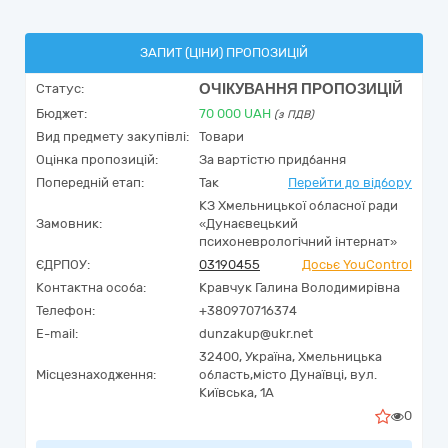
ЗАПИТ (ЦІНИ) ПРОПОЗИЦІЙ
ОЧІКУВАННЯ ПРОПОЗИЦІЙ
Статус:
Бюджет:
70 000
UAH
(з ПДВ)
Вид предмету закупівлі:
Товари
Оцінка пропозицій:
За вартістю придбання
Попередній етап:
Так
Перейти до відбору
КЗ Хмельницької обласної ради
Замовник:
«Дунаєвецький
психоневрологічний інтернат»
ЄДРПОУ:
03190455
Досьє YouControl
Контактна особа:
Кравчук Галина Володимирівна
Телефон:
+380970716374
E-mail:
dunzakup@ukr.net
32400,
Україна
,
Хмельницька
Місцезнаходження:
область,
місто Дунаївці,
вул.
Київська, 1А
0