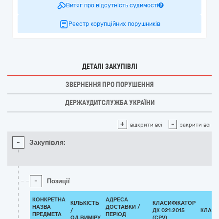
Витяг про відсутність судимості
Реєстр корупційних порушників
ДЕТАЛІ ЗАКУПІВЛІ
ЗВЕРНЕННЯ ПРО ПОРУШЕННЯ
ДЕРЖАУДИТСЛУЖБА УКРАЇНИ
+
-
відкрити всі
закрити всі
-
Закупівля:
-
Позиції
КОНКРЕТНА
АДРЕСА
КІЛЬКІСТЬ
КЛАСИФІКАТОР
НАЗВА
ДОСТАВКИ /
/
ДК 021:2015
КЛАСИ
ПРЕДМЕТА
ПЕРІОД
ОД.ВИМІРУ
(CPV)