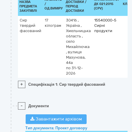
НАЗВА
ДОСТАВКИ /
/
ДК 021:2015
КЛАС
ПРЕДМЕТА
ПЕРІОД
ОД.ВИМІРУ
(CPV)
ЗАКУПІВЛІ
ДОСТАВКИ
Сир
17
30416
,
15540000-5
твердий
кілограм
Україна
,
Сирні
фасований
Хмельницька
продукти
область
,
село
Михайлючка
,
вулиця
Мазунова,
44а
по 31-12-
2026
+
Специфікація 1: Сир твердий фасований
-
Документи
Завантажити архівом
Тип документа: Проект договору