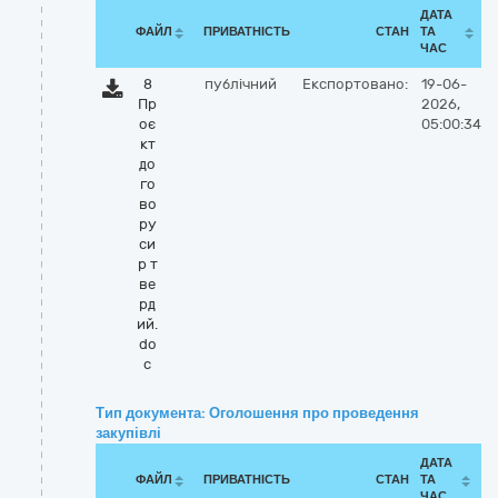
ДАТА
ФАЙЛ
ПРИВАТНІСТЬ
СТАН
ТА
ЧАС
8
публічний
Експортовано:
19-06-
Пр
2026,
оє
05:00:34
кт
до
го
во
ру
си
р т
ве
рд
ий.
do
c
Тип документа: Оголошення про проведення
закупівлі
ДАТА
ФАЙЛ
ПРИВАТНІСТЬ
СТАН
ТА
ЧАС