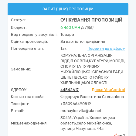
ЗАПИТ (ЦІНИ) ПРОПОЗИЦІЙ
ОЧІКУВАННЯ ПРОПОЗИЦІЙ
Статус:
Бюджет:
6 460
UAH
(з ПДВ)
Вид предмету закупівлі:
Товари
Оцінка пропозицій:
За вартістю придбання
Попередній етап:
Так
Перейти до відбору
КОМУНАЛЬНА ОРГАНІЗАЦІЯ
ВІДДІЛ ОСВІТИ,КУЛЬТУРИ,МОЛОДІ,
СПОРТУ ТА ТУРИЗМУ
Замовник:
МИХАЙЛЮЦЬКОЇ СІЛЬСЬКОЇ РАДИ
ШЕПЕТІВСЬКОГО РАЙОНУ
ХМЕЛЬНИЦЬКОЇ ОБЛАСТІ
ЄДРПОУ:
44542617
Досьє YouControl
Контактна особа:
Федорчук Валентина Степанівна
Телефон:
+380966490819
E-mail:
muhaylosvita@ukr.net
30416,
Україна
,
Хмельницька
Місцезнаходження:
область,
село Михайлючка,
вулиця Мазунова, 44а
0