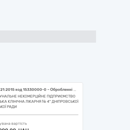
ДК 021:2015 код 15330000-0 – Обробленні фрукти та овочі (Повидло яблучне, нестерилізоване, ґатунок вищий, ДСТУ 6072 )
УНАЛЬНЕ НЕКОМЕРЦІЙНЕ ПІДПРИЄМСТВО
СЬКА КЛІНІЧНА ЛІКАРНЯ № 4" ДНІПРОВСЬКОЇ
ЬКОЇ РАДИ
увана вартість