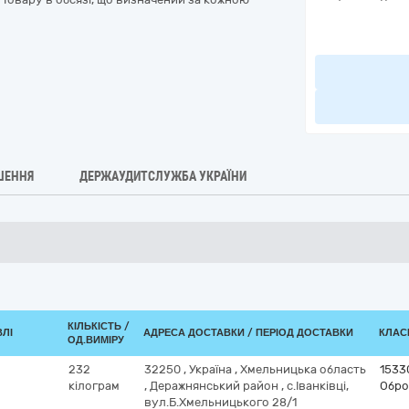
ШЕННЯ
ДЕРЖАУДИТСЛУЖБА УКРАЇНИ
КІЛЬКІСТЬ /
ВЛІ
АДРЕСА ДОСТАВКИ / ПЕРІОД ДОСТАВКИ
КЛАСИ
ОД.ВИМІРУ
232
32250
,
Україна
,
Хмельницька область
1533
кілограм
,
Деражнянський район
,
с.Іванківці,
Обро
вул.Б.Хмельницького 28/1