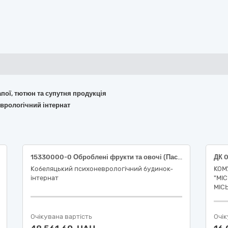
апої, тютюн та супутня продукція
врологічний інтернат
15330000-0 Оброблені фрукти та овочі (Паста томатна 25% без солі, 300-500г)
Кобеляцький психоневрологічний будинок-
КОМ
інтернат
"МІ
МІС
Очікувана вартість
Очік