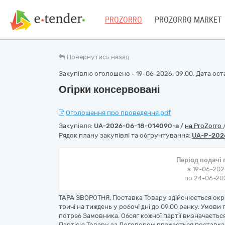
PROZORRO
PROZORRO MARKET
Повернутись назад
Закупівлю оголошено - 19-06-2026, 09:00. Дата оста
Огірки консервовані
Оголошення про проведення.pdf
Закупівля:
UA-2026-06-18-014090-a
/
на ProZorro
Рядок плану закупівлі та обґрунтування:
UA-P-202
Період подачі
з 19-06-202
по 24-06-202
ТАРА ЗВОРОТНЯ, Поставка Товару здійснюється окр
тричі на тиждень у робочі дні до 09.00 ранку. Умов
потреб Замовника. Обсяг кожної партії визначаєть
Партією Товару за Договором вважається поставка 