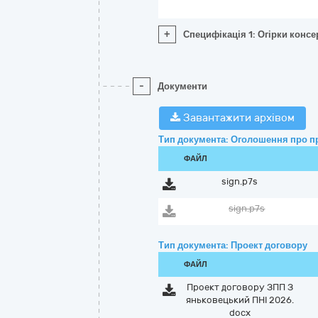
+
Специфікація 1: Огірки конс
-
Документи
Завантажити архівом
Тип документа: Оголошення про п
ФАЙЛ
sign.p7s
sign.p7s
Тип документа: Проект договору
ФАЙЛ
Проект договору ЗПП З
яньковецький ПНІ 2026.
docx