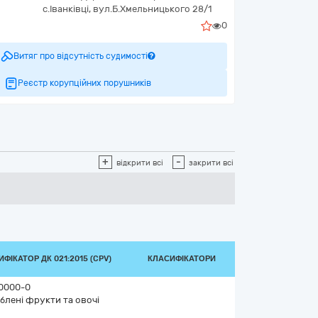
с.Іванківці, вул.Б.Хмельницького 28/1
0
Витяг про відсутність судимості
Реєстр корупційних порушників
+
-
відкрити всі
закрити всі
ФІКАТОР ДК 021:2015 (CPV)
КЛАСИФІКАТОРИ
0000-0
блені фрукти та овочі