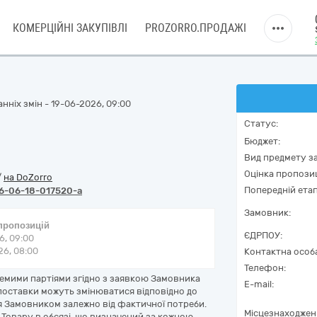
КОМЕРЦІЙНІ ЗАКУПІВЛІ
PROZORRO.ПРОДАЖІ
нніх змін - 19-06-2026, 09:00
Статус:
Бюджет:
Вид предмету за
Оцінка пропозиц
/
на DoZorro
Попередній етап
6-06-18-017520-a
Замовник:
 пропозицій
ЄДРПОУ:
6, 09:00
6, 08:00
Контактна особ
Телефон:
емими партіями згідно з заявкою Замовника
E-mail:
и поставки можуть змінюватися відповідно до
ся Замовником залежно від фактичної потреби.
Місцезнаходжен
Товару в обсязі, що визначений за кожною