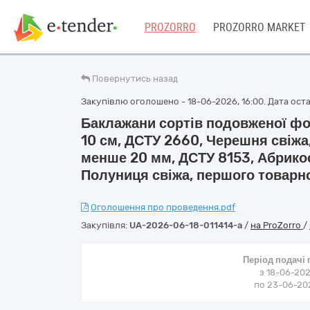
PROZORRO
PROZORRO MARKET
Повернутись назад
Закупівлю оголошено - 18-06-2026, 16:00. Дата остан
Баклажани сортів подовженої ф
10 см, ДСТУ 2660, Черешня свіжа
менше 20 мм, ДСТУ 8153, Абрикос
Полуниця свіжа, першого товарно
Оголошення про проведення.pdf
Закупівля:
UA-2026-06-18-011414-a
/
на ProZorro
/
Період подачі
з 18-06-202
по 23-06-202