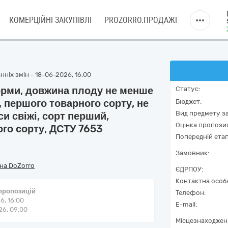
КОМЕРЦІЙНІ ЗАКУПІВЛІ
PROZORRO.ПРОДАЖІ
ніх змін - 18-06-2026, 16:00
орми, довжина плоду не менше
Статус:
, першого товарного сорту, не
Бюджет:
Вид предмету за
и свіжі, сорт перший,
Оцінка пропозиц
го сорту, ДСТУ 7653
Попередній етап
Замовник:
на DoZorro
ЄДРПОУ:
Контактна особ
 пропозицій
Телефон:
6, 16:00
E-mail:
6, 09:00
Місцезнаходжен