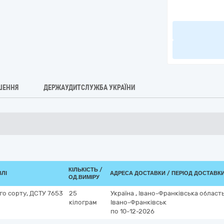
ШЕННЯ
ДЕРЖАУДИТСЛУЖБА УКРАЇНИ
КІЛЬКІСТЬ /
ВЛІ
АДРЕСА ДОСТАВКИ / ПЕРІОД ДОСТАВК
ОД.ВИМІРУ
го сорту, ДСТУ 7653
25
Україна
,
Івано-Франківська област
кілограм
Івано-Франківськ
по 10-12-2026