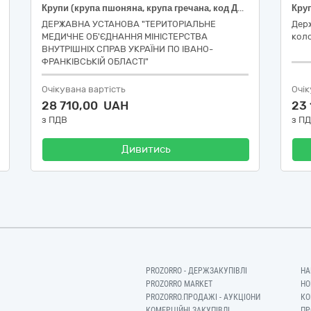
Крупи (крупа пшоняна, крупа гречана, код ДК 021:2015:15610000-7 Продукція борошномельно-круп'яної промисловості)
Круп
ДЕРЖАВНА УСТАНОВА "ТЕРИТОРІАЛЬНЕ
Дер
МЕДИЧНЕ ОБ'ЄДНАННЯ МІНІСТЕРСТВА
коло
ВНУТРІШНІХ СПРАВ УКРАЇНИ ПО ІВАНО-
ФРАНКІВСЬКІЙ ОБЛАСТІ"
Очікувана вартість
Очік
28 710,00 UAH
23
з ПДВ
з П
Дивитись
PROZORRO - ДЕРЖЗАКУПІВЛІ
НА
PROZORRO MARKET
НО
PROZORRO.ПРОДАЖІ - АУКЦІОНИ
КО
КОМЕРЦІЙНІ ЗАКУПІВЛІ
ПР