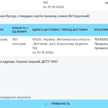
132
к
по 31-12-2026
на булгур, з твердих сортів пшениці, помел №1 (крупний)
КІЛЬКІСТЬ /
ВЛІ
АДРЕСА ДОСТАВКИ / ПЕРІОД ДОСТАВКИ
КЛАСИФІКА
ОД.ВИМІРУ
рший,
150
10025
,
Україна
,
Житомирська область
15610000
кілограм
,
Житомир
,
вул. Корольова, будинок
Продукц
132
промисл
по 31-12-2026
на ядриця, ґатунок перший, ДСТУ 7697
роведення закупівлі
ПРИВАТНІСТЬ