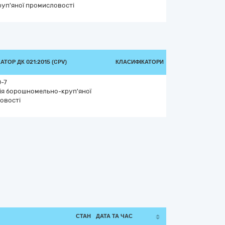
руп'яної промисловості
ТОР ДК 021:2015 (CPV)
КЛАСИФІКАТОРИ
-7
ія борошномельно-круп'яної
овості
СТАН
ДАТА ТА ЧАС