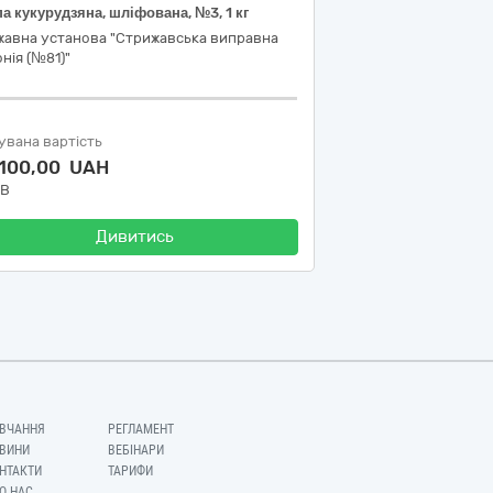
а кукурудзяна, шліфована, №3, 1 кг
жавна установа "Стрижавська виправна
нія (№81)"
увана вартість
 100,00 UAH
ДВ
Дивитись
ВЧАННЯ
РЕГЛАМЕНТ
ВИНИ
ВЕБІНАРИ
НТАКТИ
ТАРИФИ
О НАС