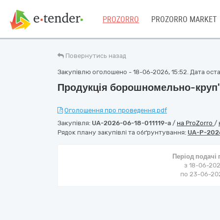
PROZORRO
PROZORRO MARKET
Повернутись назад
Закупівлю оголошено - 18-06-2026, 15:52. Дата остан
Продукція борошномельно-круп'
Оголошення про проведення.pdf
Закупівля:
UA-2026-06-18-011119-a
/
на ProZorro
/
Рядок плану закупівлі та обґрунтування:
UA-P-202
Період подачі
з 18-06-202
по 23-06-202