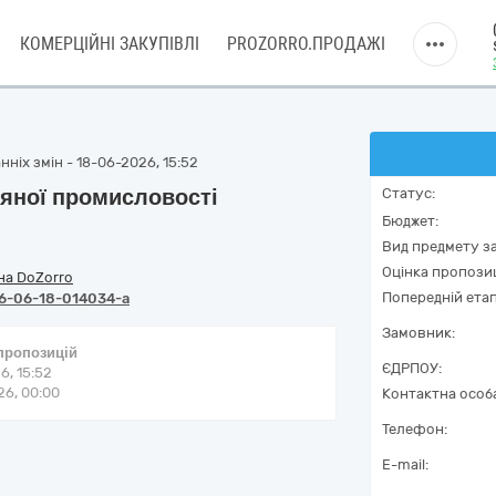
КОМЕРЦІЙНІ ЗАКУПІВЛІ
PROZORRO.ПРОДАЖІ
ніх змін - 18-06-2026, 15:52
яної промисловості
Статус:
Бюджет:
Вид предмету за
Оцінка пропозиц
на DoZorro
Попередній етап
6-06-18-014034-a
Замовник:
 пропозицій
ЄДРПОУ:
6, 15:52
6, 00:00
Контактна особ
Телефон:
E-mail: