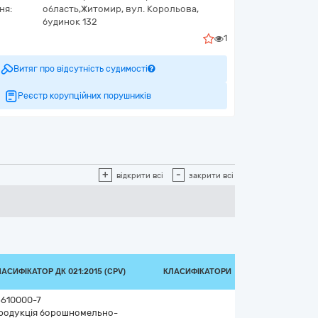
ня:
область,
Житомир,
вул. Корольова,
будинок 132
1
Витяг про відсутність судимості
Реєстр корупційних порушників
+
-
відкрити всі
закрити всі
АСИФІКАТОР ДК 021:2015 (CPV)
КЛАСИФІКАТОРИ
5610000-7
родукція борошномельно-