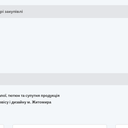
рі закупівлі
апої, тютюн та супутня продукція
рвісу і дизайну м. Житомира