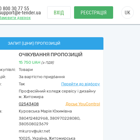
0 800 30 77 55
support@e-tender.ua
ВХІД
РЕЄСТРАЦІЯ
UK
Замовити дзвінок
ЗАПИТ (ЦІНИ) ПРОПОЗИЦІЙ
ОЧІКУВАННЯ ПРОПОЗИЦІЙ
15 750
UAH
(з ПДВ)
купівлі:
Товари
ій:
За вартістю придбання
:
Так
Перейти до відбору
Професійний коледж сервісу і дизайну
м. Житомира
02543408
Досьє YouControl
а:
Куровська Марія Юхимівна
380412482968, 380970228080,
380508023679
mkurov@ukr.net
10025,
Україна
,
Житомирська