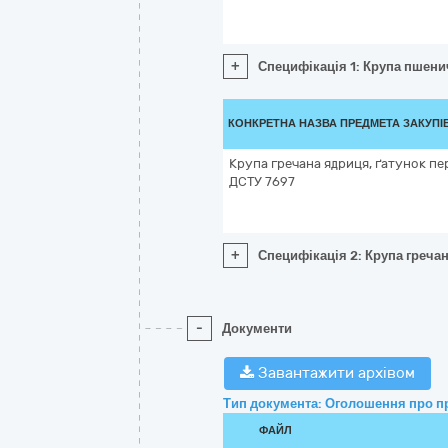
+
Специфікація 1: Крупа пшенич
КОНКРЕТНА НАЗВА ПРЕДМЕТА ЗАКУПІ
Крупа гречана ядриця, ґатунок пе
ДСТУ 7697
+
Специфікація 2: Крупа греча
-
Документи
Завантажити архівом
Тип документа: Оголошення про п
ФАЙЛ