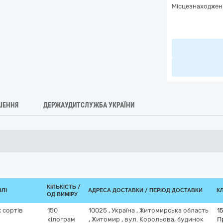
Місцезнаходжен
ШЕННЯ
ДЕРЖАУДИТСЛУЖБА УКРАЇНИ
КІЛЬКІСТЬ /
ВЛІ
АДРЕСА ДОСТАВКИ / ПЕРІОД ДОСТАВКИ
КЛ
ОД.ВИМІРУ
 сортів
150
10025
,
Україна
,
Житомирська область
1
кілограм
,
Житомир
,
вул. Корольова, будинок
П