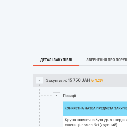
ДЕТАЛІ ЗАКУПІВЛІ
ЗВЕРНЕННЯ ПРО ПОРУ
-
Закупівля:
15 750
UAH
(з ПДВ)
-
Позиції
КОНКРЕТНА НАЗВА ПРЕДМЕТА ЗАКУПІ
Крупа пшенична булгур, з твердих
пшениці, помел №1 (крупний)