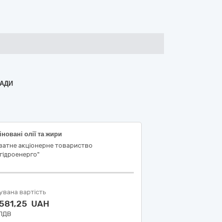
РАДИ
новані олії та жири
ватне акціонерне товариство
гідроенерго"
увана вартість
 581,25 UAH
 ПДВ