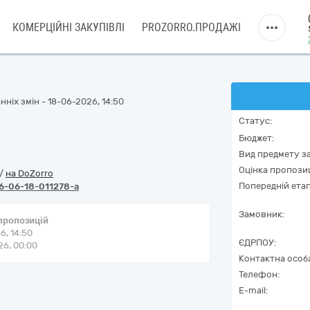
КОМЕРЦІЙНІ ЗАКУПІВЛІ
PROZORRO.ПРОДАЖІ
ніх змін - 18-06-2026, 14:50
Статус:
Бюджет:
Вид предмету за
Оцінка пропозиц
/
на DoZorro
Попередній етап
6-06-18-011278-a
Замовник:
 пропозицій
6, 14:50
ЄДРПОУ:
6, 00:00
Контактна особ
Телефон:
E-mail: