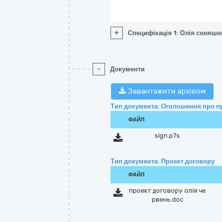
+
Специфікація 1: Олія соняшн
-
Документи
Завантажити архівом
Тип документа: Оголошення про п
ФАЙЛ
sign.p7s
Тип документа: Проект договору
ФАЙЛ
проект договору олія че
рвень.doc