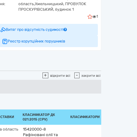
ня:
область,
Хмельницький,
ПРОВУЛОК
ПРОСКУРІВСЬКИЙ, будинок 1
1
Витяг про відсутність судимості
Реєстр корупційних порушників
+
-
відкрити всі
закрити всі
КЛАСИФІКАТОР ДК
ОСТАВКИ
КЛАСИФІКАТОРИ
021:2015 (CPV)
а область
15420000-8
Рафіновані олії та