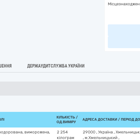
Місцезнаходжен
ШЕННЯ
ДЕРЖАУДИТСЛУЖБА УКРАЇНИ
КІЛЬКІСТЬ /
ВЛІ
АДРЕСА ДОСТАВКИ / ПЕРІОД Д
ОД.ВИМІРУ
зодорована, виморожена,
2 254
29000
,
Україна
,
Хмельницьк
кілограм
,
м.Хмельницький
,