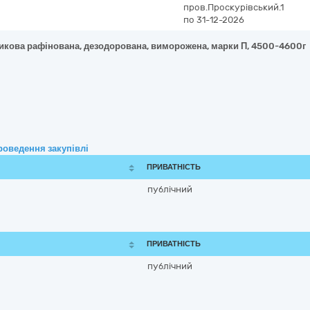
пров.Проскурівський.1
по 31-12-2026
икова рафінована, дезодорована, виморожена, марки П, 4500-4600г
роведення закупівлі
ПРИВАТНІСТЬ
публічний
ПРИВАТНІСТЬ
публічний