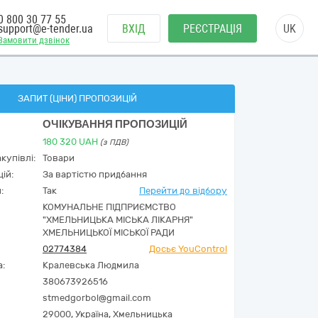
0 800 30 77 55
support@e-tender.ua
ВХІД
РЕЄСТРАЦІЯ
UK
Замовити дзвінок
ЗАПИТ (ЦІНИ) ПРОПОЗИЦІЙ
ОЧІКУВАННЯ ПРОПОЗИЦІЙ
180 320
UAH
(з ПДВ)
купівлі:
Товари
ій:
За вартістю придбання
:
Так
Перейти до відбору
КОМУНАЛЬНЕ ПІДПРИЄМСТВО
"ХМЕЛЬНИЦЬКА МІСЬКА ЛІКАРНЯ"
ХМЕЛЬНИЦЬКОЇ МІСЬКОЇ РАДИ
02774384
Досьє YouControl
а:
Кралевська Людмила
380673926516
stmedgorbol@gmail.com
29000,
Україна
,
Хмельницька