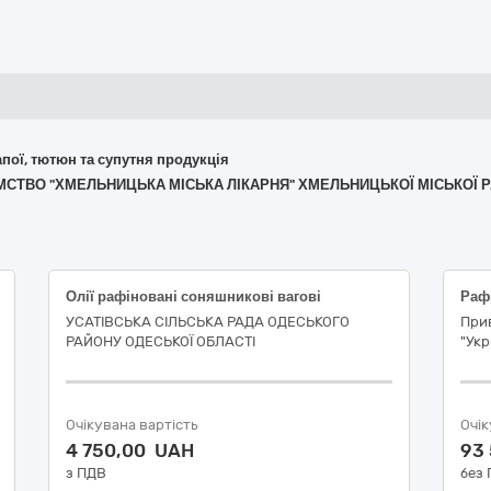
апої, тютюн та супутня продукція
ИЄМСТВО "ХМЕЛЬНИЦЬКА МІСЬКА ЛІКАРНЯ" ХМЕЛЬНИЦЬКОЇ МІСЬКОЇ 
Олії рафіновані соняшникові вагові
Рафі
УСАТІВСЬКА СІЛЬСЬКА РАДА ОДЕСЬКОГО
При
РАЙОНУ ОДЕСЬКОЇ ОБЛАСТІ
"Укр
Очікувана вартість
Очік
4 750,00 UAH
93
з ПДВ
без