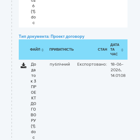
02
6
(1).
do
c
Тип документа: Проект договору
ДАТА
ФАЙЛ
ПРИВАТНІСТЬ
СТАН
ТА
ЧАС
До
публічний
Експортовано:
18-06-
да
2026,
то
14:01:08
к 3
ПР
ОЕ
КТ
ДО
ГО
ВО
РУ
(1).
do
c