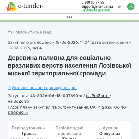
0 800 30 77 55
support@e-tender.ua
UK
Замовити дзвінок
Повернутись назад
Закупівлю оголошено - 18-06-2026, 14:04. Дата останніх змін -
18-06-2026, 14:04
Деревина паливна для соціально
вразливих верств населення Лозівської
міської територіальної громади
Оголошення про проведення.pdf
Закупівля:
UA-2026-06-18-007690-a
/
на ProZorro
/
на DoZorro
Рядок плану закупівлі та обґрунтування:
UA-P-2026-06-18-
009049-a
Період уточнень
Період подачі
Аукціон
Триває
пропозицій
Очікується