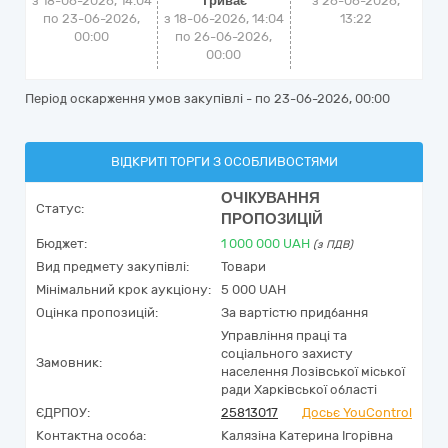
з 18-06-2026, 14:04
Триває
з
26-06-2026,
по 23-06-2026,
з 18-06-2026, 14:04
13:22
00:00
по 26-06-2026,
00:00
Період оскарження умов закупівлі - по
23-06-2026, 00:00
ВІДКРИТІ ТОРГИ З ОСОБЛИВОСТЯМИ
ОЧІКУВАННЯ
Статус:
ПРОПОЗИЦІЙ
Бюджет:
1 000 000
UAH
(з ПДВ)
Вид предмету закупівлі:
Товари
Мінімальний крок аукціону:
5 000 UAH
Оцінка пропозицій:
За вартістю придбання
Управління праці та
соціального захисту
Замовник:
населення Лозівської міської
ради Харківської області
ЄДРПОУ:
25813017
Досьє YouControl
Контактна особа:
Калязіна Катерина Ігорівна