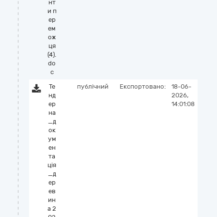
нт
и п
ер
ем
ож
ця
(4).
do
c
Те
публічний
Експортовано:
18-06-
нд
2026,
ер
14:01:08
на
_д
ок
ум
ен
та
ція
_д
ер
ев
ин
а 2