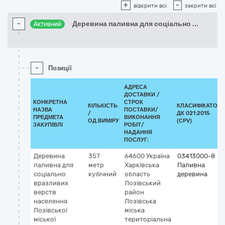
+
-
відкрити всі
закрити всі
-
Деревина паливна для соціально
...
Активний
-
Позиції
АДРЕСА
ДОСТАВКИ /
КОНКРЕТНА
СТРОК
КІЛЬКІСТЬ
КЛАСИФІКАТОР
НАЗВА
ПОСТАВКИ/
/
ДК 021:2015
ПРЕДМЕТА
ВИКОНАННЯ
ОД.ВИМІРУ
(CPV)
ЗАКУПІВЛІ
РОБІТ/
НАДАННЯ
ПОСЛУГ:
Деревина
357
64600
Україна
03413000-8
паливна для
метр
Харківська
Паливна
соціально
кубічний
область
деревина
вразливих
Лозівський
верств
район
населення
Лозівська
Лозівської
міська
міської
територіальна