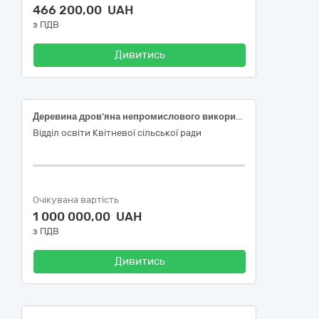
466 200,00 UAH
з ПДВ
Дивитись
Деревина дров’яна непромислового використання 1 група (дуб, ясен, граб, клен, акація).
Відділ освіти Квітневої сільської ради
Очікувана вартість
1 000 000,00 UAH
з ПДВ
Дивитись