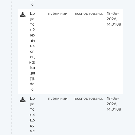
c
До
публічний
Експортовано:
18-06-
да
2026,
то
14:01:08
к 2
Тех
ніч
на
сп
ец
иф
іка
ція
(1).
do
c
До
публічний
Експортовано:
18-06-
да
2026,
то
14:01:08
к 4
До
ку
ме