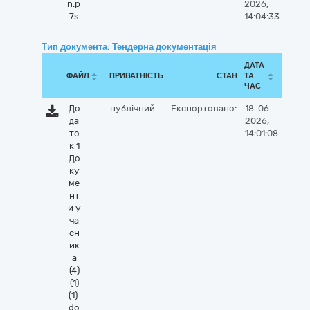
n.p
2026,
7s
14:04:33
Тип документа: Тендерна документація
ДАТА
ФАЙЛ
ПРИВАТНІСТЬ
СТАН
ТА
ЧАС
До
публічний
Експортовано:
18-06-
да
2026,
то
14:01:08
к 1
До
ку
ме
нт
и у
ча
сн
ик
а
(4)
(1)
(1).
do