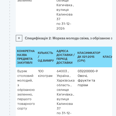
зеленню
селище
Кегичівка
,
вулиця
Калинова
37
по 31-12-
2026
+
Специфікація 2: Морква молода свіжа, з обрізаною з
КОНКРЕТНА
АДРЕСА
КІЛЬКІСТЬ
КЛАСИФІКАТОР
НАЗВА
ДОСТАВКИ /
/
ДК 021:2015
КЛАСИФ
ПРЕДМЕТА
ПЕРІОД
ОД.ВИМІРУ
(CPV)
ЗАКУПІВЛІ
ДОСТАВКИ
Буряк
100
64003
,
03220000-9
столовий
кілограм
Україна
,
Овочі,
молодий,
Харківська
фрукти та
з
область
,
горіхи
обрізаною
селище
зеленню,
Кегичівка
,
першого
вулиця
товарного
Калинова
сорту
37
по 31-12-