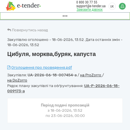
0 800 30 77 55
support@e-tender.ua
UK
Замовити дзвінок
Повернутись назад
Закупівлю оголошено - 18-06-2026, 13:52. Дата останніх змін -
18-06-2026, 13:52
Цибуля, морква,буряк, капуста
Оголошення про проведення.pdf
Закупівля:
UA-2026-06-18-007454-a
/
на ProZorro
/
на DoZorro
Рядок плану закупівлі та обґрунтування:
UA-P-2026-06-18-
009173-a
Період подачі пропозицій
з 18-06-2026, 13:52
по 23-06-2026, 00:00