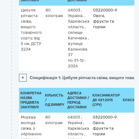
ЗАКУПІВЛІ
ДОСТАВКИ
Цибуля
80
64003
,
03220000-9
ріпчаста
кілограм
Україна
,
Овочі,
свіжа,
Харківська
фрукти та
вищого
область
,
горіхи
товарного
селище
сорту, від
Кегичівка
,
5 см, ДСТУ
вулиця
3234
Калинова
37
по 31-12-
2026
+
Специфікація 1: Цибуля ріпчаста свіжа, вищого товарно
КОНКРЕТНА
АДРЕСА
КІЛЬКІСТЬ
КЛАСИФІКАТОР
НАЗВА
ДОСТАВКИ /
/
ДК 021:2015
КЛАСИФІ
ПРЕДМЕТА
ПЕРІОД
ОД.ВИМІРУ
(CPV)
ЗАКУПІВЛІ
ДОСТАВКИ
Морква
80
64003
,
03220000-9
молода
кілограм
Україна
,
Овочі,
свіжа, з
Харківська
фрукти та
обрізаною
область
,
горіхи