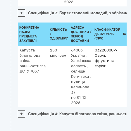
2026
+
Специфікація 3: Буряк столовий молодий, з обрізано
КОНКРЕТНА
АДРЕСА
КІЛЬКІСТЬ
КЛАСИФІКАТОР
НАЗВА
ДОСТАВКИ /
/
ДК 021:2015
КЛА
ПРЕДМЕТА
ПЕРІОД
ОД.ВИМІРУ
(CPV)
ЗАКУПІВЛІ
ДОСТАВКИ
Капуста
250
64003
,
03220000-9
білоголова
кілограм
Україна
,
Овочі,
свіжа,
Харківська
фрукти та
ранньостигла,
область
,
горіхи
ДСТУ 7037
селище
Кегичівка
,
вулиця
Калинова
37
по 31-12-
2026
+
Специфікація 4: Капуста білоголова свіжа, ранньостиг