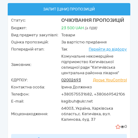
ЗАПИТ (ЦІНИ) ПРОПОЗИЦІЙ
ОЧІКУВАННЯ ПРОПОЗИЦІЙ
Статус:
Бюджет:
23 500
UAH
(з ПДВ)
Вид предмету закупівлі:
Товари
Оцінка пропозицій:
За вартістю придбання
Попередній етап:
Так
Перейти до відбору
Комунальне некомерційне
підприємство Кегичівської
Замовник:
селищної ради "Кегичівська
центральна районна лікарня"
ЄДРПОУ:
02002693
Досьє YouControl
Контактна особа:
Ірина Долженко
Телефон:
+380575531682, +380669542106
E-mail:
kegibuh@ukr.net
64003,
Україна
,
Харківська
Місцезнаходження:
область,
с. Кегичівка,
вул.
Калинова, буд. 37
0