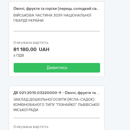
Овочі, фрукти та горіхи (перець солодкий свіжий подовженої форми, огірки свіжі польові короткоплідні, помідори тепличні свіжі округлі, часник свіжий вищого товарного сорту)
ВІЙСЬКОВА ЧАСТИНА 3039 НАЦІОНАЛЬНОЇ
ГВАРДІЇ УКРАЇНИ
Очікувана вартість
81 180,00 UAH
з ПДВ
Дивитись
ДК 021:2015:03220000-9 - Овочі, фрукти та горіхи (огірки свіжі, польові, короткоплідні (до 14см), ДСТУ 3247; помідори (томати) свіжі, польові, округлі, ДСТУ 3246; кабачки свіжі, першого товарного сорту, довжина 7-26 см; капуста цвітна свіжа, першого товарного сорту, ДСТУ 3280; перець солодкий свіжий, округлої форми, ДСТУ 2659) для закладу дошкільної освіти (ясла-садок) комбінованого типу «Пізнайко» Львівської міської ради
ЗАКЛАД ДОШКІЛЬНОЇ ОСВІТИ (ЯСЛА-САДОК)
КОМБІНОВАНОГО ТИПУ "ПІЗНАЙКО" ЛЬВІВСЬКОЇ
МІСЬКОЇ РАДИ
Очікувана вартість