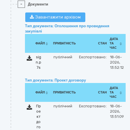
-
Документи
Завантажити архівом
Тип документа: Оголошення про проведення
закупівлі
ДАТА
ФАЙЛ
ПРИВАТНІСТЬ
СТАН
ТА
ЧАС
sig
публічний
Експортовано:
18-06-
n.p
2026,
7s
13:52:12
Тип документа: Проект договору
ДАТА
ФАЙЛ
ПРИВАТНІСТЬ
СТАН
ТА
ЧАС
Пр
публічний
Експортовано:
18-06-
ое
2026,
кт
13:51:09
до
го