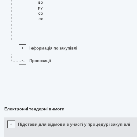
во
ру.
do
cx
+
Інформація по закупівлі
-
Пропозиції
Електронні тендерні вимоги
+
Підстави для відмови в участі у процедурі закупівлі