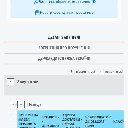
Витяг про відсутність судимості
Реєстр корупційних порушників
ДЕТАЛІ ЗАКУПІВЛІ
ЗВЕРНЕННЯ ПРО ПОРУШЕННЯ
ДЕРЖАУДИТСЛУЖБА УКРАЇНИ
+
-
відкрити всі
закрити всі
-
Закупівля:
-
Позиції
КОНКРЕТНА
АДРЕСА
КІЛЬКІСТЬ
КЛАСИФІКАТОР
НАЗВА
ДОСТАВКИ /
/
ДК 021:2015
КЛАСИФ
ПРЕДМЕТА
ПЕРІОД
ОД.ВИМІРУ
(CPV)