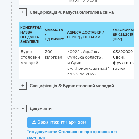
по 25-12-2026
+
Специфікація 4: Капуста білоголова свіжа
КОНКРЕТНА
КІЛЬКІСТЬ
КЛАСИФІКАТО
НАЗВА
АДРЕСА ДОСТАВКИ /
/
ДК 021:2015
ПРЕДМЕТА
ПЕРІОД ДОСТАВКИ
ОД.ВИМІРУ
(CPV)
ЗАКУПІВЛІ
Буряк
300
40022
,
Україна
,
03220000-9
столовий
кілограм
Сумська область
,
Овочі,
молодий
м.Суми
,
фрукти та
вул.Привокзальна,31
горіхи
по 25-12-2026
+
Специфікація 5: Буряк столовий молодий
-
Документи
Завантажити архівом
Тип документа: Оголошення про проведення
закупівлі