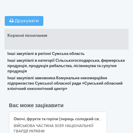
Друкувати
Корисні посилання
Інші закупівлі в регіоні Сумська область
Інші закупівлі в категорії Сільськогосподарська, фермерська
продукція, продукція рибальства, лісівництва та супутня
продукція
Інші закупівлі замовника Комунальне некомерційне
підприємство Сумської обласної ради «Сумський обласний
клінічний онкологічний центр»
Вас може зацікавити
Овочі, фрукти та горіхи (перець солодкий свіжий подовженої форми, огірки свіжі польові короткоплідні, помідори тепличні свіжі округлі, часник свіжий вищого товарного сорту)
ВІЙСЬКОВА ЧАСТИНА 3039 НАЦІОНАЛЬНОЇ
ГВАРДІЇ УКРАЇНИ