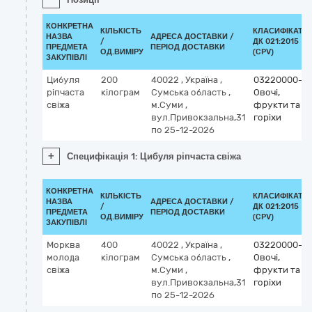
КОНКРЕТНА
КІЛЬКІСТЬ
КЛАСИФІКАТО
НАЗВА
АДРЕСА ДОСТАВКИ /
/
ДК 021:2015
ПРЕДМЕТА
ПЕРІОД ДОСТАВКИ
ОД.ВИМІРУ
(CPV)
ЗАКУПІВЛІ
Цибуля
200
40022
,
Україна
,
03220000-9
ріпчаста
кілограм
Сумська область
,
Овочі,
свіжа
м.Суми
,
фрукти та
вул.Привокзальна,31
горіхи
по 25-12-2026
+
Специфікація 1: Цибуля ріпчаста свіжа
КОНКРЕТНА
КІЛЬКІСТЬ
КЛАСИФІКАТО
НАЗВА
АДРЕСА ДОСТАВКИ /
/
ДК 021:2015
ПРЕДМЕТА
ПЕРІОД ДОСТАВКИ
ОД.ВИМІРУ
(CPV)
ЗАКУПІВЛІ
Морква
400
40022
,
Україна
,
03220000-9
молода
кілограм
Сумська область
,
Овочі,
свіжа
м.Суми
,
фрукти та
вул.Привокзальна,31
горіхи
по 25-12-2026