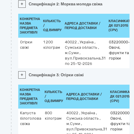
+
Специфікація 2: Морква молода свіжа
КОНКРЕТНА
КІЛЬКІСТЬ
КЛАСИФІКАТО
НАЗВА
АДРЕСА ДОСТАВКИ /
/
ДК 021:2015
ПРЕДМЕТА
ПЕРІОД ДОСТАВКИ
ОД.ВИМІРУ
(CPV)
ЗАКУПІВЛІ
Огірки
1 200
40022
,
Україна
,
03220000-9
свіжі
кілограм
Сумська область
,
Овочі,
м.Суми
,
фрукти та
вул.Привокзальна,31
горіхи
по 25-12-2026
+
Специфікація 3: Огірки свіжі
КОНКРЕТНА
КІЛЬКІСТЬ
КЛАСИФІКАТ
НАЗВА
АДРЕСА ДОСТАВКИ /
/
ДК 021:2015
ПРЕДМЕТА
ПЕРІОД ДОСТАВКИ
ОД.ВИМІРУ
(CPV)
ЗАКУПІВЛІ
Капуста
800
40022
,
Україна
,
03220000-9
білоголова
кілограм
Сумська область
,
Овочі,
свіжа
м.Суми
,
фрукти та
вул.Привокзальна,31
горіхи