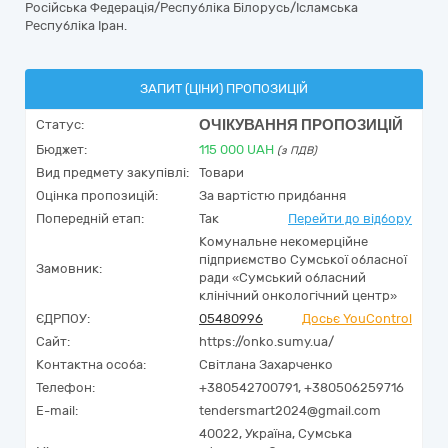
Російська Федерація/Республіка Білорусь/Ісламська
Республіка Іран.
ЗАПИТ (ЦІНИ) ПРОПОЗИЦІЙ
ОЧІКУВАННЯ ПРОПОЗИЦІЙ
Статус:
Бюджет:
115 000
UAH
(з ПДВ)
Вид предмету закупівлі:
Товари
Оцінка пропозицій:
За вартістю придбання
Попередній етап:
Так
Перейти до відбору
Комунальне некомерційне
підприємство Сумської обласної
Замовник:
ради «Сумський обласний
клінічний онкологічний центр»
ЄДРПОУ:
05480996
Досьє YouControl
Сайт:
https://onko.sumy.ua/
Контактна особа:
Світлана Захарченко
Телефон:
+380542700791, +380506259716
E-mail:
tendersmart2024@gmail.com
40022,
Україна
,
Сумська