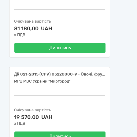
Очікувана вартість
81 180,00 UAH
з ПДВ
Дивитись
ДК 021-2015 (CPV) 03220000-9 - Овочі, фрукти та горіхи (Цибуля ріпчаста свіжа)
МРЦ МВС України "Миргород"
Очікувана вартість
19 570,00 UAH
з ПДВ
Дивитись