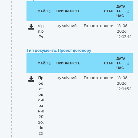
ДАТА
ФАЙЛ
ПРИВАТНІСТЬ
СТАН
ТА
ЧАС
sig
публічний
Експортовано:
18-06-
n.p
2026,
7s
12:03:12
Тип документа: Проект договору
ДАТА
ФАЙЛ
ПРИВАТНІСТЬ
СТАН
ТА
ЧАС
Пр
публічний
Експортовано:
18-06-
оє
2026,
кт
12:01:52
ов
очі
ра
нні
20
26.
do
cx