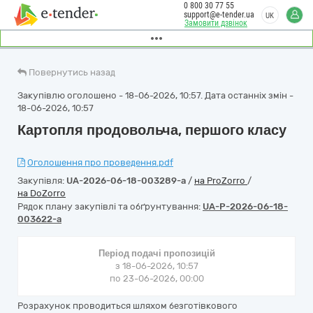
0 800 30 77 55
support@e-tender.ua
UK
Замовити дзвінок
Повернутись назад
Закупівлю оголошено - 18-06-2026, 10:57. Дата останніх змін -
18-06-2026, 10:57
Картопля продовольча, першого класу
Оголошення про проведення.pdf
Закупівля:
UA-2026-06-18-003289-a
/
на ProZorro
/
на DoZorro
Рядок плану закупівлі та обґрунтування:
UA-P-2026-06-18-
003622-a
Період подачі пропозицій
з 18-06-2026, 10:57
по 23-06-2026, 00:00
Розрахунок проводиться шляхом безготівкового