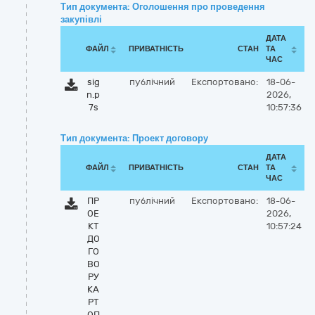
Тип документа: Оголошення про проведення
закупівлі
ДАТА
ФАЙЛ
ПРИВАТНІСТЬ
СТАН
ТА
ЧАС
sig
публічний
Експортовано:
18-06-
n.p
2026,
7s
10:57:36
Тип документа: Проект договору
ДАТА
ФАЙЛ
ПРИВАТНІСТЬ
СТАН
ТА
ЧАС
ПР
публічний
Експортовано:
18-06-
ОЕ
2026,
КТ
10:57:24
ДО
ГО
ВО
РУ
КА
РТ
ОП