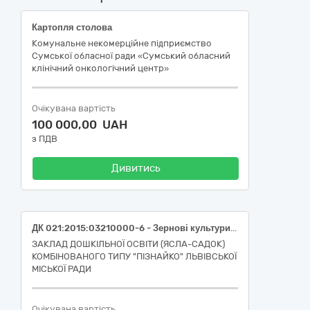
Картопля столова
Комунальне некомерційне підприємство
Сумської обласної ради «Сумський обласний
клінічний онкологічний центр»
Очікувана вартість
100 000,00 UAH
з ПДВ
Дивитись
ДК 021:2015:03210000-6 - Зернові культури та картопля (картопля столова рання (молода), клас перший, ДСТУ 9221) для закладу дошкільної освіти (ясла-садок) комбінованого типу «Пізнайко» Львівської міської ради
ЗАКЛАД ДОШКІЛЬНОЇ ОСВІТИ (ЯСЛА-САДОК)
КОМБІНОВАНОГО ТИПУ "ПІЗНАЙКО" ЛЬВІВСЬКОЇ
МІСЬКОЇ РАДИ
Очікувана вартість