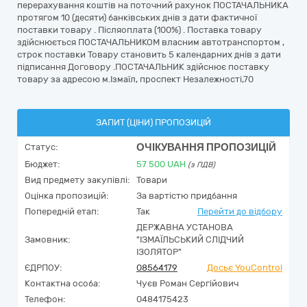
перерахування коштів на поточний рахунок ПОСТАЧАЛЬНИКА
протягом 10 (десяти) банківських днів з дати фактичної
поставки товару . Післяоплата (100%) . Поставка товару
здійснюється ПОСТАЧАЛЬНИКОМ власним автотранспортом ,
строк поставки Товару становить 5 календарних днів з дати
підписання Договору .ПОСТАЧАЛЬНИК здійснює поставку
товару за адресою м.Ізмаїл, проспект Незалежності,70
ЗАПИТ (ЦІНИ) ПРОПОЗИЦІЙ
ОЧІКУВАННЯ ПРОПОЗИЦІЙ
Статус:
Бюджет:
57 500
UAH
(з ПДВ)
Вид предмету закупівлі:
Товари
Оцінка пропозицій:
За вартістю придбання
Попередній етап:
Так
Перейти до відбору
ДЕРЖАВНА УСТАНОВА
Замовник:
"ІЗМАЇЛЬСЬКИЙ СЛІДЧИЙ
ІЗОЛЯТОР"
ЄДРПОУ:
08564179
Досьє YouControl
Контактна особа:
Чуєв Роман Сергійович
Телефон:
0484175423