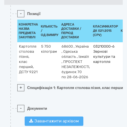
-
Позиції
КОНКРЕТНА
АДРЕСА
КІЛЬКІСТЬ
КЛАСИФІКАТОР
НАЗВА
ДОСТАВКИ /
/
ДК 021:2015
КЛ
ПРЕДМЕТА
ПЕРІОД
ОД.ВИМІРУ
(CPV)
ЗАКУПІВЛІ
ДОСТАВКИ
Картопля
5 750
68600
,
Україна
03210000-6
столова
кілограм
,
Одеська
Зернові
пізня,
область
,
Ізмаїл
культури та
клас
,
ПРОСПЕКТ
картопля
перший,
НЕЗАЛЕЖНОСТІ,
ДСТУ 9221
будинок 70
по 28-06-2026
+
Специфікація 1: Картопля столова пізня, клас перший,
-
Документи
Завантажити архівом