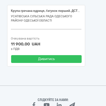
Крупа гречана ядриця, ґатунок перший, ДСТУ 7697; Рис круглозернистий шліфований, сорт перший; Борошно пшеничне, сорт вищий, ГСТУ 46.004
УСАТІВСЬКА СІЛЬСЬКА РАДА ОДЕСЬКОГО
РАЙОНУ ОДЕСЬКОЇ ОБЛАСТІ
Очікувана вартість
11 900,00 UAH
з ПДВ
Дивитись
СЛІДКУЙТЕ ЗА НАМИ: