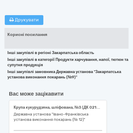
Друкувати
Корисні посилання
Інші закупівлі в регіоні Закарпатська область
Інші закупівлі в категорії Продукти харчування, напої, тютюн та
супутня продукція
Інші закупівлі замовника Державна установа "Закарпатська
установа виконання покарань (№9)"
Вас може зацікавити
Крупа кукурудзяна, шліфована, №3 (ДК 021:2015:15610000-7 Продукція борошномельно-круп’яної промисловості)
Державна установа "Івано-Франківська
установа виконання покарань (№ 12)"