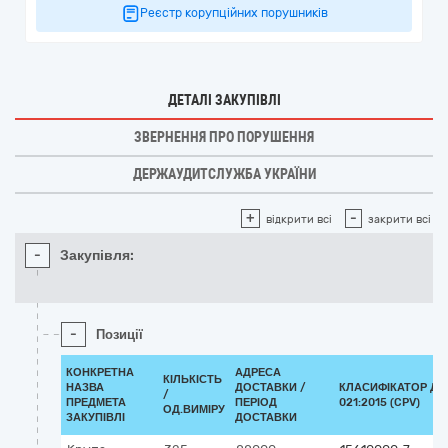
Реєстр корупційних порушників
ДЕТАЛІ ЗАКУПІВЛІ
ЗВЕРНЕННЯ ПРО ПОРУШЕННЯ
ДЕРЖАУДИТСЛУЖБА УКРАЇНИ
+
-
відкрити всі
закрити всі
-
Закупівля:
-
Позиції
КОНКРЕТНА
АДРЕСА
КІЛЬКІСТЬ
НАЗВА
ДОСТАВКИ /
КЛАСИФІКАТОР ДК
/
ПРЕДМЕТА
ПЕРІОД
021:2015 (CPV)
ОД.ВИМІРУ
ЗАКУПІВЛІ
ДОСТАВКИ