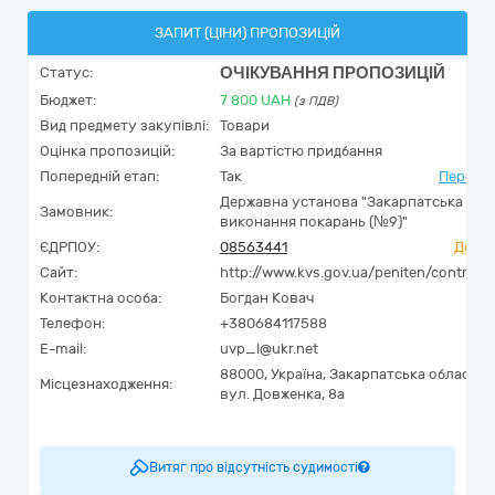
ЗАПИТ (ЦІНИ) ПРОПОЗИЦІЙ
ОЧІКУВАННЯ ПРОПОЗИЦІЙ
Статус:
Бюджет:
7 800
UAH
(з ПДВ)
Вид предмету закупівлі:
Товари
Оцінка пропозицій:
За вартістю придбання
Попередній етап:
Так
Перейти
Державна установа "Закарпатська уст
Замовник:
виконання покарань (№9)"
ЄДРПОУ:
08563441
Досьє
Сайт:
http://www.kvs.gov.ua/peniten/control/
Контактна особа:
Богдан Ковач
Телефон:
+380684117588
E-mail:
uvp_l@ukr.net
88000,
Україна
,
Закарпатська область,
Місцезнаходження:
вул. Довженка, 8а
Витяг про відсутність судимості