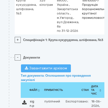
Крупа
325
88000
,
15610000-7
кукурудзяна,
кілограм
Україна
,
Продукція
шліфована,
Закарпатська
борошномельно
№3
область
,
круп'яної
м.Ужгород
,
промисловості
вул.Довженка,
8а
по 31-12-2026
+
Специфікація 1: Крупа кукурудзяна, шліфована, №3
-
Документи
Завантажити архівом
Тип документа: Оголошення про проведення
закупівлі
ДАТА
ФАЙЛ
ПРИВАТНІСТЬ
СТАН
ТА
ЧАС
sig
публічний
Експортовано:
18-06-
n.p
2026,