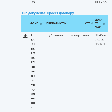
7s
10:13:36
Тип документа: Проект договору
ДАТА
ФАЙЛ
ПРИВАТНІСТЬ
СТАН
ТА
ЧАС
ПР
публічний
Експортовано:
18-06-
ОЄ
2026,
КТ
10:12:13
ДО
ГО
ВО
РУ
кр
уп
а к
ук
ур
уд
зя
на.
do
cx