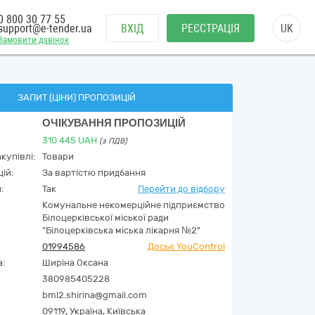
0 800 30 77 55
support@e-tender.ua
ВХІД
РЕЄСТРАЦІЯ
UK
Замовити дзвінок
ЗАПИТ (ЦІНИ) ПРОПОЗИЦІЙ
ОЧІКУВАННЯ ПРОПОЗИЦІЙ
310 445
UAH
(з ПДВ)
купівлі:
Товари
ій:
За вартістю придбання
:
Так
Перейти до відбору
Комунальне некомерційне підприємство
Білоцерківської міської ради
"Білоцерківська міська лікарня №2"
01994586
Досьє YouControl
а:
Ширіна Оксана
380985405228
bml2.shirina@gmail.com
09119,
Україна
,
Київська