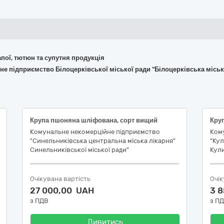
апої, тютюн та супутня продукція
не підприємство Білоцерківської міської ради "Білоцерківська місь
Крупа пшоняна шліфована, сорт вищий
Круп
Комунальне некомерційне підприємство
Ком
"Синельниківська центральна міська лікарня"
"Кул
Синельниківської міської ради"
Кули
Очікувана вартість
Очік
27 000,00 UAH
3 
з ПДВ
з П
Дивитись