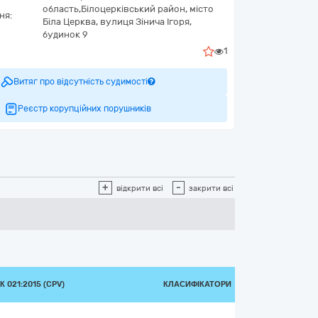
область,
Білоцерківський район, місто
ня:
Біла Церква,
вулиця Зінича Ігоря,
будинок 9
1
Витяг про відсутність судимості
Реєстр корупційних порушників
+
-
відкрити всі
закрити всі
 021:2015 (CPV)
КЛАСИФІКАТОРИ