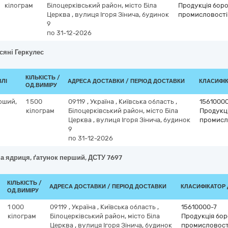
кілограм
Білоцерківський район, місто Біла
Продукція бор
Церква
,
вулиця Ігоря Зінича, будинок
промисловості
9
по 31-12-2026
всяні Геркулес
КІЛЬКІСТЬ /
ВЛІ
АДРЕСА ДОСТАВКИ / ПЕРІОД ДОСТАВКИ
КЛАСИФІКА
ОД.ВИМІРУ
рший,
1 500
09119
,
Україна
,
Київська область
,
15610000
кілограм
Білоцерківський район, місто Біла
Продукц
Церква
,
вулиця Ігоря Зінича, будинок
промисл
9
по 31-12-2026
на ядриця, ґатунок перший, ДСТУ 7697
КІЛЬКІСТЬ /
АДРЕСА ДОСТАВКИ / ПЕРІОД ДОСТАВКИ
КЛАСИФІКАТОР Д
ОД.ВИМІРУ
1 000
09119
,
Україна
,
Київська область
,
15610000-7
кілограм
Білоцерківський район, місто Біла
Продукція бо
Церква
,
вулиця Ігоря Зінича, будинок
промисловост