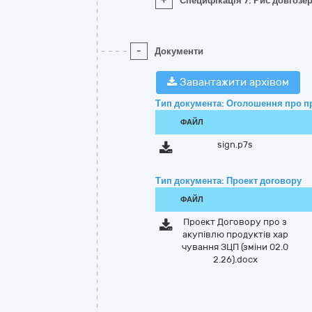
+
Специфікація 7: Рис довгозе
-
Документи
Завантажити архівом
Тип документа: Оголошення про п
ФАЙЛ
sign.p7s
Тип документа: Проект договору
ФАЙЛ
Проект Договору про з
акупівлю продуктів хар
чування ЗЦП (зміни 02.0
2.26).docx