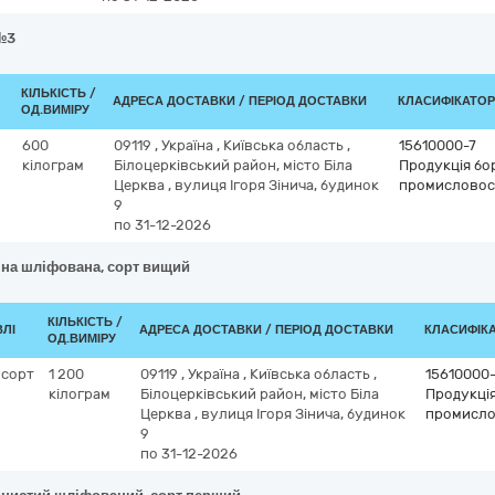
№3
КІЛЬКІСТЬ /
АДРЕСА ДОСТАВКИ / ПЕРІОД ДОСТАВКИ
КЛАСИФІКАТОР 
ОД.ВИМІРУ
600
09119
,
Україна
,
Київська область
,
15610000-7
кілограм
Білоцерківський район, місто Біла
Продукція бо
Церква
,
вулиця Ігоря Зінича, будинок
промисловос
9
по 31-12-2026
яна шліфована, сорт вищий
КІЛЬКІСТЬ /
ВЛІ
АДРЕСА ДОСТАВКИ / ПЕРІОД ДОСТАВКИ
КЛАСИФІКАТ
ОД.ВИМІРУ
 сорт
1 200
09119
,
Україна
,
Київська область
,
15610000-
кілограм
Білоцерківський район, місто Біла
Продукці
Церква
,
вулиця Ігоря Зінича, будинок
промисло
9
по 31-12-2026