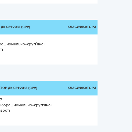
ДК 021:2015 (CPV)
КЛАСИФІКАТОРИ
рошномельно-круп’яної
ті
ОР ДК 021:2015 (CPV)
КЛАСИФІКАТОРИ
7
я борошномельно-круп'яної
вості