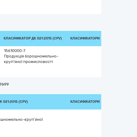
КЛАСИФІКАТОР ДК 021:2015 (CPV)
КЛАСИФІКАТОРИ
15610000-7
Продукція борошномельно-
круп'яної промисловості
 7699
 021:2015 (CPV)
КЛАСИФІКАТОРИ
ошномельно-круп’яної