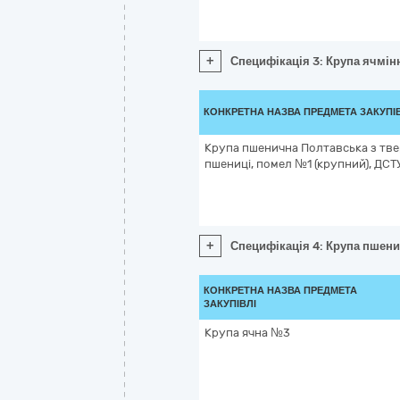
+
Специфікація 3: Крупа ячмін
КОНКРЕТНА НАЗВА ПРЕДМЕТА ЗАКУПІ
Крупа пшенична Полтавська з тве
пшениці, помел №1 (крупний), ДСТ
+
Специфікація 4: Крупа пшени
КОНКРЕТНА НАЗВА ПРЕДМЕТА
ЗАКУПІВЛІ
Крупа ячна №3