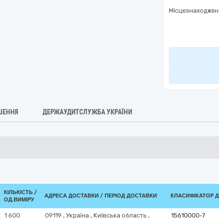
Місцезнаходжен
ШЕННЯ
ДЕРЖАУДИТСЛУЖБА УКРАЇНИ
КІЛЬКІСТЬ /
АДРЕСА ДОСТАВКИ / ПЕРІОД ДОСТАВКИ
КЛАСИФІКАТОР ДК
ОД.ВИМІРУ
1 600
09119
,
Україна
,
Київська область
,
15610000-7