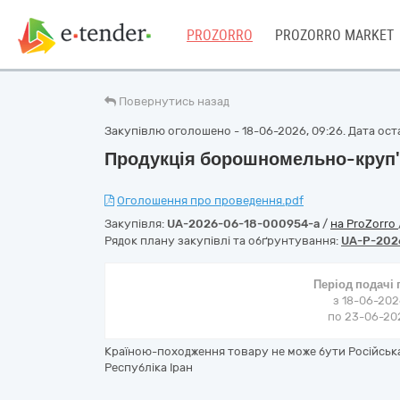
PROZORRO
PROZORRO MARKET
Повернутись назад
Закупівлю оголошено - 18-06-2026, 09:26. Дата оста
Продукція борошномельно-круп'
Оголошення про проведення.pdf
Закупівля:
UA-2026-06-18-000954-a
/
на ProZorro
Рядок плану закупівлі та обґрунтування:
UA-P-202
Період подачі
з 18-06-202
по 23-06-202
Країною-походження товару не може бути Російська
Республіка Іран