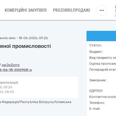
КОМЕРЦІЙНІ ЗАКУПІВЛІ
PROZORRO.ПРОДАЖІ
нніх змін - 18-06-2026, 09:26
яної промисловості
Статус:
Бюджет:
Вид предмету за
Оцінка пропозиц
/
на DoZorro
Попередній етап
6-06-18-000908-a
Замовник:
 пропозицій
6, 09:26
ЄДРПОУ:
6, 08:00
Контактна особ
 Федерація/Республіка Білорусь/Ісламська
Телефон:
E-mail: