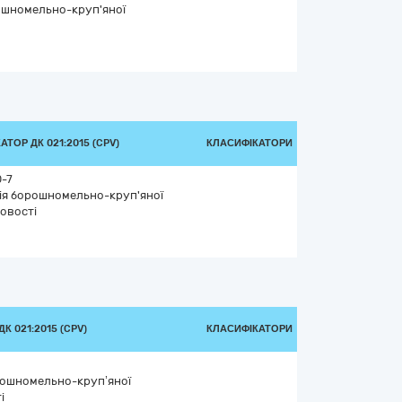
ошномельно-круп'яної
ТОР ДК 021:2015 (CPV)
КЛАСИФІКАТОРИ
-7
ія борошномельно-круп'яної
овості
К 021:2015 (CPV)
КЛАСИФІКАТОРИ
рошномельно-круп’яної
і