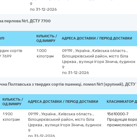
9
по 31-12-2026
на перлова №1, ДСТУ 7700
КІЛЬКІСТЬ /
ВЛІ
АДРЕСА ДОСТАВКИ / ПЕРІОД ДОСТАВКИ
ОД.ВИМІРУ
рдих сортів
1 000
09119
,
Україна
,
Київська область
,
У 7699
кілограм
Білоцерківський район, місто Біла
Церква
,
вулиця Ігоря Зінича, будинок
9
по 31-12-2026
чна Полтавська з твердих сортів пшениці, помел №1 (крупний), ДСТУ
КІЛЬКІСТЬ /
АДРЕСА ДОСТАВКИ / ПЕРІОД ДОСТАВКИ
КЛАСИФІКАТОР ДК
ОД.ВИМІРУ
1 900
09119
,
Україна
,
Київська область
,
15610000-7
кілограм
Білоцерківський район, місто Біла
Продукція бор
Церква
,
вулиця Ігоря Зінича, будинок
промисловості
9
по 31-12-2026