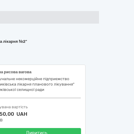
ка лікарня №2"
а рисова вагова
унальне некомерційне підприємство
иківська лікарня планового лікування"
ківської селищної ради
увана вартість
850,00 UAH
ДВ
Дивитись