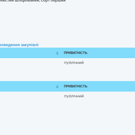
рнистий шліфований, сорт перший
роведення закупівлі
ПРИВАТНІСТЬ
публічний
ПРИВАТНІСТЬ
публічний