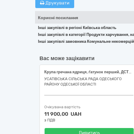
Друкувати
Корисні посилання
Інші закупівлі в регіоні Київська область
Інші закупівлі в категорії Продукти харчування, н
Інші закупівлі замовника Комунальне некомерцій
Вас може зацікавити
Крупа гречана ядриця, ґатунок перший, ДСТУ 7697; Рис круглозернистий шліфований, сорт перший; Борошно пшеничне, сорт вищий, ГСТУ 46.004
УСАТІВСЬКА СІЛЬСЬКА РАДА ОДЕСЬКОГО
РАЙОНУ ОДЕСЬКОЇ ОБЛАСТІ
Очікувана вартість
11 900,00 UAH
з ПДВ
Дивитись