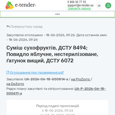
0 800 30 77 55
support@e-tender.ua
UK
Замовити дзвінок
Повернутись назад
Закупівлю оголошено - 18-06-2026, 09:26. Дата останніх змін
- 18-06-2026, 09:26
Cуміш сухофруктів, ДСТУ 8494;
Повидло яблучне, нестерилізоване,
ґатунок вищий, ДСТУ 6072
Оголошення про проведення.pdf
Закупівля:
UA-2026-06-18-000814-a
/
на ProZorro
/
на DoZorro
Рядок плану закупівлі та обґрунтування:
UA-P-2026-06-18-
000611-a
Період подачі пропозицій
з 18-06-2026, 09:26