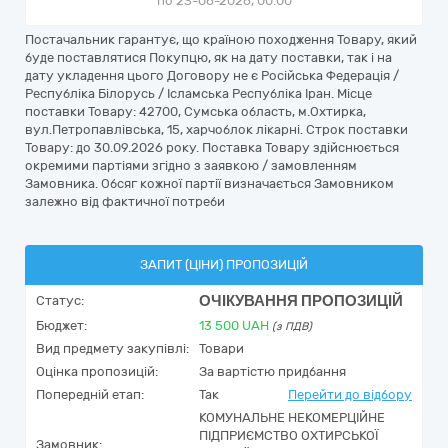
по 23-06-2026, 00:00
Постачальник гарантує, що країною походження Товару, який
буде поставлятися Покупцю, як на дату поставки, так і на
дату укладення цього Договору не є Російська Федерація /
Республіка Білорусь / Ісламська Республіка Іран. Місце
поставки Товару: 42700, Сумська область, м.Охтирка,
вул.Петропавлівська, 15, харчоблок лікарні. Строк поставки
Товару: до 30.09.2026 року. Поставка Товару здійснюється
окремими партіями згідно з заявкою / замовленням
Замовника. Обсяг кожної партії визначається Замовником
залежно від фактичної потреби
ЗАПИТ (ЦІНИ) ПРОПОЗИЦІЙ
ОЧІКУВАННЯ ПРОПОЗИЦІЙ
Статус:
Бюджет:
13 500
UAH
(з ПДВ)
Вид предмету закупівлі:
Товари
Оцінка пропозицій:
За вартістю придбання
Попередній етап:
Так
Перейти до відбору
КОМУНАЛЬНЕ НЕКОМЕРЦІЙНЕ
ПІДПРИЄМСТВО ОХТИРСЬКОЇ
Замовник: