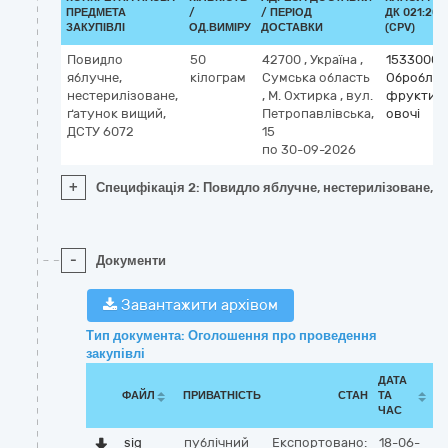
ПРЕДМЕТА
/
/ ПЕРІОД
ДК 021:201
ЗАКУПІВЛІ
ОД.ВИМІРУ
ДОСТАВКИ
(CPV)
Повидло
50
42700
,
Україна
,
15330000
яблучне,
кілограм
Сумська область
Оброблен
нестерилізоване,
,
М. Охтирка
,
вул.
фрукти т
ґатунок вищий,
Петропавлівська,
овочі
ДСТУ 6072
15
по 30-09-2026
+
Специфікація 2: Повидло яблучне, нестерилізоване, ґ
-
Документи
Завантажити архівом
Тип документа: Оголошення про проведення
закупівлі
ДАТА
ФАЙЛ
ПРИВАТНІСТЬ
СТАН
ТА
ЧАС
sig
публічний
Експортовано:
18-06-