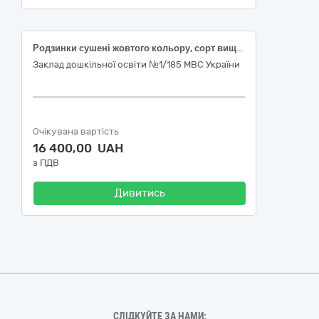
Родзинки сушені жовтого кольору, сорт вищий, розмір середній, Сушені абрикоси цілі, без кісточок, сорт вищий, від 34мм, Чорнослив сушений, без кісточки, сорт вищий, розмір середній
Заклад дошкільної освіти №1/185 МВС України
Очікувана вартість
16 400,00 UAH
з ПДВ
Дивитись
СЛІДКУЙТЕ ЗА НАМИ: