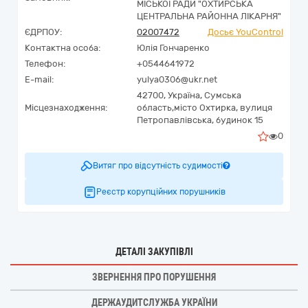
МІСЬКОЇ РАДИ "ОХТИРСЬКА
ЦЕНТРАЛЬНА РАЙОННА ЛІКАРНЯ"
ЄДРПОУ:
02007472
Досьє YouControl
Контактна особа:
Юлія Гончаренко
Телефон:
+0544641972
E-mail:
yulya0306@ukr.net
42700,
Україна
,
Сумська
Місцезнаходження:
область,
місто Охтирка,
вулиця
Петропавлівська, будинок 15
0
Витяг про відсутність судимості
Реєстр корупційних порушників
ДЕТАЛІ ЗАКУПІВЛІ
ЗВЕРНЕННЯ ПРО ПОРУШЕННЯ
ДЕРЖАУДИТСЛУЖБА УКРАЇНИ