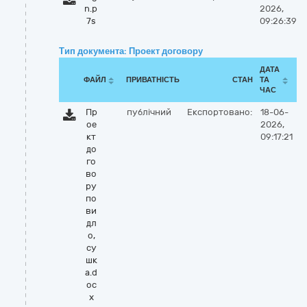
n.p
2026,
7s
09:26:39
Тип документа: Проект договору
ДАТА
ФАЙЛ
ПРИВАТНІСТЬ
СТАН
ТА
ЧАС
Пр
публічний
Експортовано:
18-06-
ое
2026,
кт
09:17:21
до
го
во
ру
по
ви
дл
о,
су
шк
а.d
oc
x