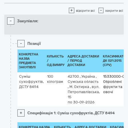
+
-
відкрити всі
закрити всі
-
Закупівля:
-
Позиції
КОНКРЕТНА
КІЛЬКІСТЬ
АДРЕСА ДОСТАВКИ
КЛАСИФІКАТОР
НАЗВА
/
/ ПЕРІОД
ДК 021:2015
ПРЕДМЕТА
ОД.ВИМІРУ
ДОСТАВКИ
(CPV)
ЗАКУПІВЛІ
Cуміш
100
42700
,
Україна
,
15330000-0
сухофруктів,
кілограм
Сумська область
Оброблені
ДСТУ 8494
,
М. Охтирка
,
вул.
фрукти та
Петропавлівська,
овочі
15
по 30-09-2026
+
Специфікація 1: Cуміш сухофруктів, ДСТУ 8494
КОНКРЕТНА НАЗВА
КІЛЬКІСТЬ
АДРЕСА ДОСТАВКИ
КЛАСИФІК