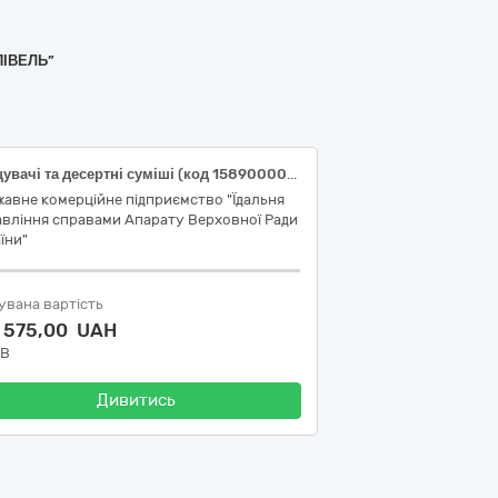
ПІВЕЛЬ”
Згущувачі та десертні суміші (код 15890000-3 національного класифікатора України ДК 021:2015 «Єдиний закупівельний словник»)
авне комерційне підприємство "Їдальня
авління справами Апарату Верховної Ради
їни"
увана вартість
0 575,00 UAH
ДВ
Дивитись