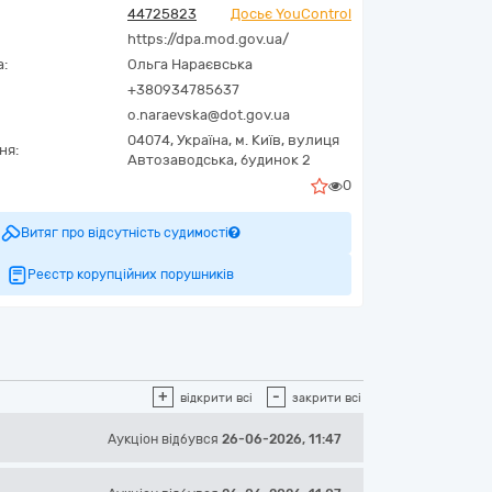
44725823
Досьє YouControl
https://dpa.mod.gov.ua/
а:
Ольга Нараєвська
+380934785637
o.naraevska@dot.gov.ua
04074,
Україна
,
м. Київ,
вулиця
ня:
Автозаводська, будинок 2
0
Витяг про відсутність судимості
Реєстр корупційних порушників
+
-
відкрити всі
закрити всі
Аукціон відбувся
26-06-2026, 11:47