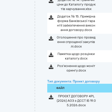
ціни до Каталогу продук
тів харчування.xlsx
Додаток № 15. Примірна
форма Банківської гара
нтії забезпечення викон
ання договору.docx
Оголошення про провед
ення спрощеної закупів
лі.docx
Памятка щодо розцінки
каталогу.docx
Роз'яснення щодо моніт
орингу.docx
Тип документа: Проект договору
ФАЙЛ
ПРОЄКТ ДОГОВОРУ 4PL
(2026) АОЗ з ДССТ ІБ 19.0
5.2026.docx