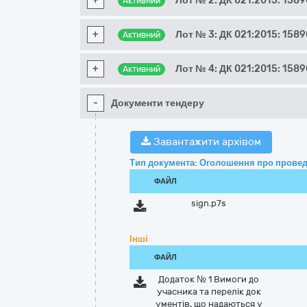
+
Лот № 2: ДК 021:2015: 158
Активний
+
Лот № 3: ДК 021:2015: 158
Активний
+
Лот № 4: ДК 021:2015: 158
Активний
-
Документи тендеру
Завантажити архівом
Тип документа: Оголошення про провед
ФАЙЛ
sign.p7s
Інші
ФАЙЛ
Додаток № 1 Вимоги до
учасника та перелік док
ументів, що надаються у