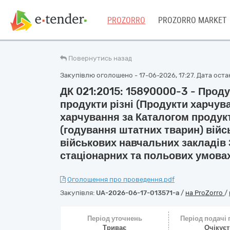
PROZORRO
PROZORRO MARKET
Повернутись назад
Закупівлю оголошено - 17-06-2026, 17:27. Дата остан
ДК 021:2015: 15890000-3 - Проду
продукти різні (Продукти харчув
харчування за Каталогом продукт
(годування штатних тварин) війс
військових навчальних закладів 
стаціонарних та польових умовах
Оголошення про проведення.pdf
Закупівля:
UA-2026-06-17-013571-a
/
на ProZorro
/
Період уточнень
Період подачі
Триває
Очікує