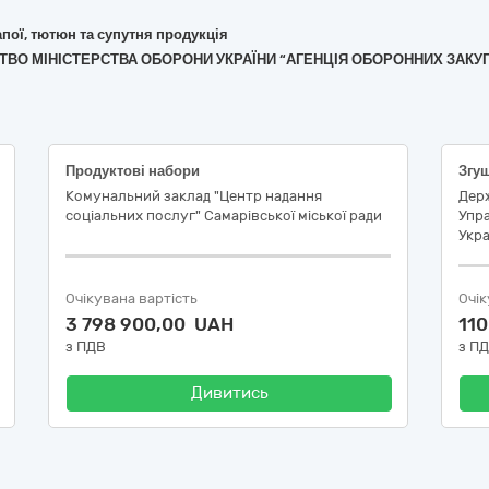
апої, тютюн та супутня продукція
МСТВО МІНІСТЕРСТВА ОБОРОНИ УКРАЇНИ “АГЕНЦІЯ ОБОРОННИХ ЗАКУ
Продуктові набори
Комунальний заклад "Центр надання
Держ
соціальних послуг" Самарівської міської ради
Упр
Укра
Очікувана вартість
Очік
3 798 900,00 UAH
11
з ПДВ
з П
Дивитись