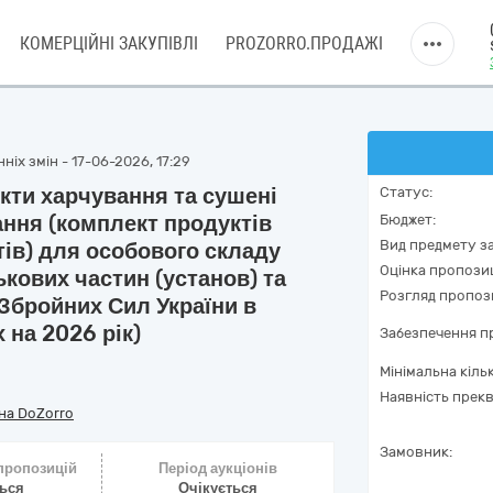
КОМЕРЦІЙНІ ЗАКУПІВЛІ
PROZORRO.ПРОДАЖІ
ніх змін - 17-06-2026, 17:29
кти харчування та сушені
Статус:
ання (комплект продуктів
Бюджет:
Вид предмету за
ів) для особового складу
Оцінка пропозиц
ькових частин (установ) та
Розгляд пропоз
Збройних Сил України в
 на 2026 рік)
Забезпечення пр
Мінімальна кіль
Наявність прекв
на DoZorro
Замовник:
 пропозицій
Період аукціонів
ться
Очікується