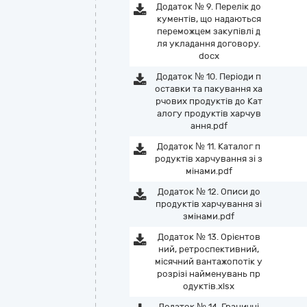
Додаток № 9. Перелік до
кументів, що надаються
переможцем закупівлі д
ля укладання договору.
docx
Додаток № 10. Періоди п
оставки та пакування ха
рчових продуктів до Кат
алогу продуктів харчув
ання.pdf
Додаток № 11. Каталог п
родуктів харчування зі з
мінами.pdf
Додаток № 12. Описи до
продуктів харчування зі
змінами.pdf
Додаток № 13. Орієнтов
ний, ретроспективний,
місячний вантажопотік у
розрізі найменувань пр
одуктів.xlsx
Додаток № 14. Граничні