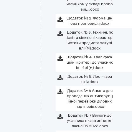
часником у складі пропо
зиції.docx
Додаток № 2. Форма Цін
ова пропозиція.docx
Додаток № 3. Технічні, як
існі та кількісні характер
истики предмета закупі
влі (М).docx
Додаток № 4. Кваліфіка
ційні критерії до учасник
ів_4pl (м).docx
Додаток № 5. Лист-гара
нтія.docx
Додаток № 6 Анкета для
проведення антикорупц
ійної перевірки ділових
партнерів.docx
Додаток № 7 Вимоги до
учасника в частині комп
лаєнс 05.2026.docx