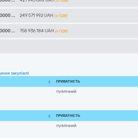
90000
...
421 943 688
UAH
(з ПДВ)
90000
...
249 571 992
UAH
(з ПДВ)
90000
...
758 936 184
UAH
(з ПДВ)
ення закупівлі
ПРИВАТНІСТЬ
публічний
ПРИВАТНІСТЬ
публічний