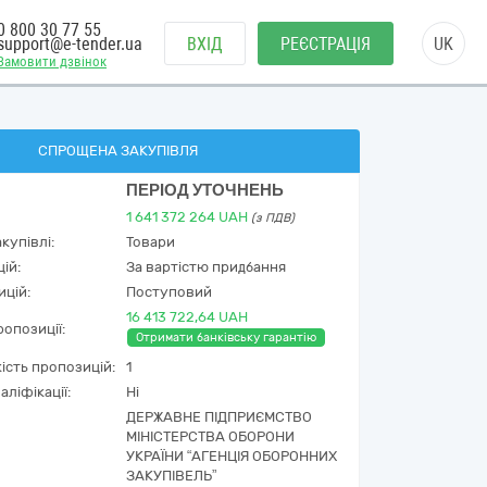
0 800 30 77 55
support@e-tender.ua
ВХІД
РЕЄСТРАЦІЯ
UK
Замовити дзвінок
СПРОЩЕНА ЗАКУПІВЛЯ
ПЕРІОД УТОЧНЕНЬ
1 641 372 264
UAH
(з ПДВ)
купівлі:
Товари
ій:
За вартістю придбання
ицій:
Поступовий
16 413 722,64 UAH
опозиції:
Отримати банківську гарантію
кість пропозицій:
1
аліфікації:
Ні
ДЕРЖАВНЕ ПІДПРИЄМСТВО
МІНІСТЕРСТВА ОБОРОНИ
УКРАЇНИ “АГЕНЦІЯ ОБОРОННИХ
ЗАКУПІВЕЛЬ”