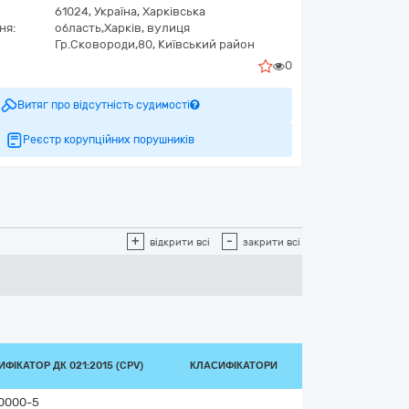
61024,
Україна
,
Харківська
ня:
область,
Харків,
вулиця
Гр.Сковороди,80, Київський район
0
Витяг про відсутність судимості
Реєстр корупційних порушників
+
-
відкрити всі
закрити всі
ФІКАТОР ДК 021:2015 (CPV)
КЛАСИФІКАТОРИ
0000-5