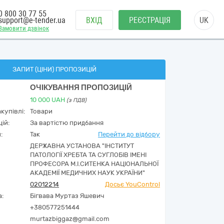
0 800 30 77 55
support@e-tender.ua
ВХІД
РЕЄСТРАЦІЯ
UK
Замовити дзвінок
ЗАПИТ (ЦІНИ) ПРОПОЗИЦІЙ
ОЧІКУВАННЯ ПРОПОЗИЦІЙ
10 000
UAH
(з ПДВ)
купівлі:
Товари
ій:
За вартістю придбання
:
Так
Перейти до відбору
ДЕРЖАВНА УСТАНОВА "ІНСТИТУТ
ПАТОЛОГІЇ ХРЕБТА ТА СУГЛОБІВ ІМЕНІ
ПРОФЕСОРА М.І.СИТЕНКА НАЦІОНАЛЬНОЇ
АКАДЕМІЇ МЕДИЧНИХ НАУК УКРАЇНИ"
02012214
Досьє YouControl
а:
Бігвава Муртаз Яшевич
+380577251444
murtazbiggaz@gmail.com