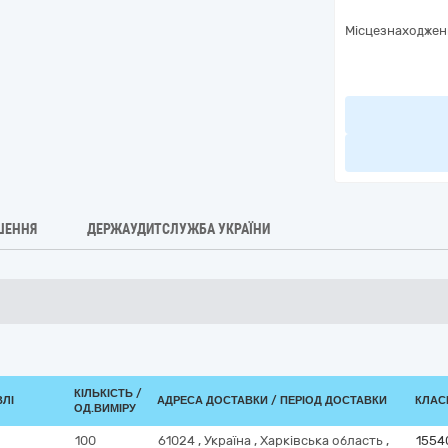
Місцезнаходжен
ШЕННЯ
ДЕРЖАУДИТСЛУЖБА УКРАЇНИ
КІЛЬКІСТЬ /
ВЛІ
АДРЕСА ДОСТАВКИ / ПЕРІОД ДОСТАВКИ
КЛАСИ
ОД.ВИМІРУ
100
61024
,
Україна
,
Харківська область
,
1554