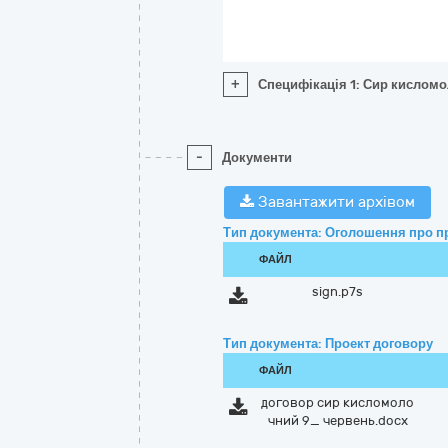
+
Специфікація 1: Сир кислом
-
Документи
Завантажити архівом
Тип документа: Оголошення про п
ФАЙЛ
sign.p7s
Тип документа: Проект договору
ФАЙЛ
договор сир кисломоло
чний 9_ червень.docx