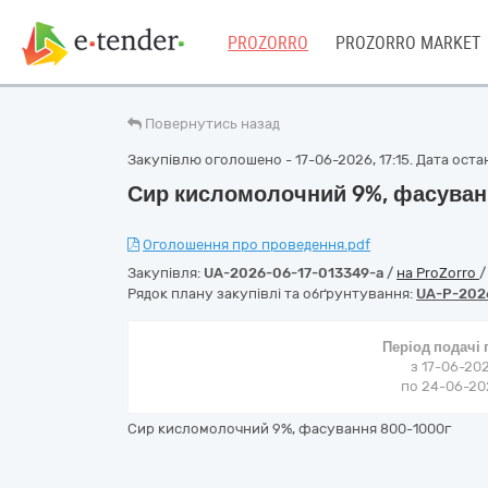
PROZORRO
PROZORRO MARKET
Повернутись назад
Закупівлю оголошено - 17-06-2026, 17:15. Дата останн
Сир кисломолочний 9%, фасуван
Оголошення про проведення.pdf
Закупівля:
UA-2026-06-17-013349-a
/
на ProZorro
Рядок плану закупівлі та обґрунтування:
UA-P-202
Період подачі
з 17-06-202
по 24-06-202
Сир кисломолочний 9%, фасування 800-1000г