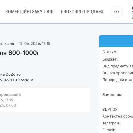
КОМЕРЦІЙНІ ЗАКУПІВЛІ
PROZORRO.ПРОДАЖІ
іх змін - 17-06-2026, 17:15
ня 800-1000г
Статус:
Бюджет:
Вид предмету за
Оцінка пропозиц
/
на DoZorro
Попередній етап
6-06-17-016516-a
 пропозицій
Замовник:
6, 17:15
6, 07:00
ЄДРПОУ:
Контактна особ
Телефон:
E-mail: