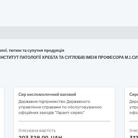
апої, тютюн та супутня продукція
 "ІНСТИТУТ ПАТОЛОГІЇ ХРЕБТА ТА СУГЛОБІВ ІМЕНІ ПРОФЕСОРА М.І
Сир кисломолочний ваговий
Державне підприємство Державного
Дер
управління справами по обслуговуванню
упр
офіційних заходів "Гарант-сервіс"
офіц
Очікувана вартість
Очік
203 328,00 UAH
31