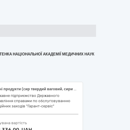
.СИТЕНКА НАЦІОНАЛЬНОЇ АКАДЕМІЇ МЕДИЧНИХ НАУК
Сирні продукти (сир твердий ваговий, сири плавлені)
жавне підприємство Державного
авління справами по обслуговуванню
ійних заходів "Гарант-сервіс"
увана вартість
2 336,00 UAH