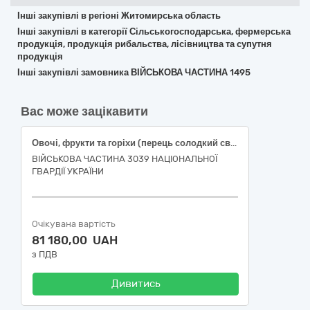
Інші закупівлі в регіоні Житомирська область
Інші закупівлі в категорії Сільськогосподарська, фермерська
продукція, продукція рибальства, лісівництва та супутня
продукція
Інші закупівлі замовника ВІЙСЬКОВА ЧАСТИНА 1495
Вас може зацікавити
Овочі, фрукти та горіхи (перець солодкий свіжий подовженої форми, огірки свіжі польові короткоплідні, помідори тепличні свіжі округлі, часник свіжий вищого товарного сорту)
ВІЙСЬКОВА ЧАСТИНА 3039 НАЦІОНАЛЬНОЇ
ГВАРДІЇ УКРАЇНИ
Очікувана вартість
81 180,00 UAH
з ПДВ
Дивитись