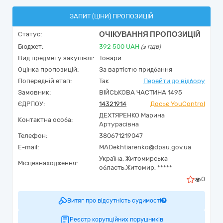
ЗАПИТ (ЦІНИ) ПРОПОЗИЦІЙ
ОЧІКУВАННЯ ПРОПОЗИЦІЙ
Статус:
Бюджет:
392 500
UAH
(з ПДВ)
Вид предмету закупівлі:
Товари
Оцінка пропозицій:
За вартістю придбання
Попередній етап:
Так
Перейти до відбору
Замовник:
ВІЙСЬКОВА ЧАСТИНА 1495
ЄДРПОУ:
14321914
Досьє YouControl
ДЕХТЯРЕНКО Марина
Контактна особа:
Артурасівна
Телефон:
380671219047
E-mail:
MADekhtiarenko@dpsu.gov.ua
Україна
,
Житомирська
Місцезнаходження:
область,
Житомир,
*****
0
Витяг про відсутність судимості
Реєстр корупційних порушників