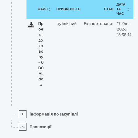
ДАТА
ФАЙЛ
ПРИВАТНІСТЬ
СТАН
ТА
ЧАС
Пр
публічний
Експортовано:
17-06-
ое
2026,
кт
16:35:14
до
го
во
ру
- О
ВО
ЧІ.
do
c
+
Інформація по закупівлі
-
Пропозиції