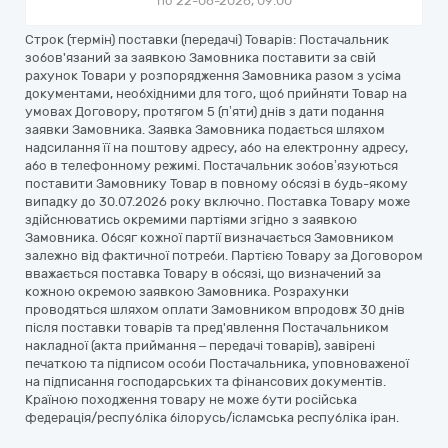
по 22-06-2026, 09:00
Строк (термін) поставки (передачі) Товарів: Постачальник
зобов'язаний за заявкою Замовника поставити за свій
рахунок Товари у розпорядження Замовника разом з усіма
документами, необхідними для того, щоб прийняти Товар на
умовах Договору, протягом 5 (п’яти) днів з дати подання
заявки Замовника. Заявка Замовника подається шляхом
надсилання її на поштову адресу, або на електронну адресу,
або в телефонному режимі. Постачальник зобов’язуються
поставити Замовнику Товар в повному обсязі в будь-якому
випадку до 30.07.2026 року включно. Поставка Товару може
здійснюватись окремими партіями згідно з заявкою
Замовника. Обсяг кожної партії визначається Замовником
залежно від фактичної потреби. Партією Товару за Договором
вважається поставка Товару в обсязі, що визначений за
кожною окремою заявкою Замовника. Розрахунки
проводяться шляхом оплати Замовником впродовж 30 днів
після поставки товарів та пред'явлення Постачальником
накладної (акта приймання – передачі товарів), завірені
печаткою та підписом особи Постачальника, уповноваженої
на підписання господарських та фінансових документів.
Країною походження товару не може бути російська
федерація/республіка білорусь/ісламська республіка іран.