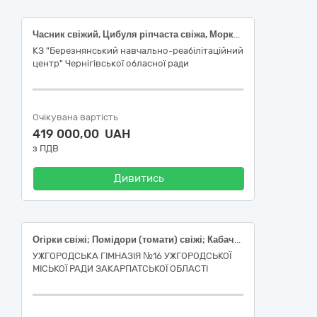
Часник свіжий, Цибуля ріпчаста свіжа, Морква свіжа, Капуста білоголова свіжа, Огірки свіжі, Помідори (томати) свіжі, Перець солодкий свіжий, Банани свіжі, Апельсини свіжі, Персики, Нектарини, Виноград свіжий столовий, Яблука свіжі, Груші свіжі, Мандарини свіжі, Лимони свіжі, Буряк столовий, Капуста пекінська (код за ЄЗС ДК 021:2015 - 03220000-9 Овочі, фрукти та горіхи)
КЗ "Березнянський навчально-реабілітаційний
центр" Чернігівської обласної ради
Очікувана вартість
419 000,00 UAH
з ПДВ
Дивитись
Огірки свіжі; Помідори (томати) свіжі; Кабачки свіжі; Капуста цвітна свіжа; Абрикоси свіжі; Персики і нектарини; Черешня свіжа; Персики і нектарини
УЖГОРОДСЬКА ГІМНАЗІЯ №16 УЖГОРОДСЬКОЇ
МІСЬКОЇ РАДИ ЗАКАРПАТСЬКОЇ ОБЛАСТІ