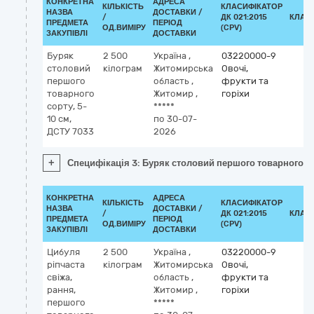
КОНКРЕТНА
АДРЕСА
КІЛЬКІСТЬ
КЛАСИФІКАТОР
НАЗВА
ДОСТАВКИ /
/
ДК 021:2015
КЛАС
ПРЕДМЕТА
ПЕРІОД
ОД.ВИМІРУ
(CPV)
ЗАКУПІВЛІ
ДОСТАВКИ
Буряк
2 500
Україна
,
03220000-9
столовий
кілограм
Житомирська
Овочі,
першого
область
,
фрукти та
товарного
Житомир
,
горіхи
сорту, 5-
*****
10 см,
по 30-07-
ДСТУ 7033
2026
+
Специфікація 3: Буряк столовий першого товарного со
КОНКРЕТНА
АДРЕСА
КІЛЬКІСТЬ
КЛАСИФІКАТОР
НАЗВА
ДОСТАВКИ /
/
ДК 021:2015
КЛАС
ПРЕДМЕТА
ПЕРІОД
ОД.ВИМІРУ
(CPV)
ЗАКУПІВЛІ
ДОСТАВКИ
Цибуля
2 500
Україна
,
03220000-9
ріпчаста
кілограм
Житомирська
Овочі,
свіжа,
область
,
фрукти та
рання,
Житомир
,
горіхи
першого
*****