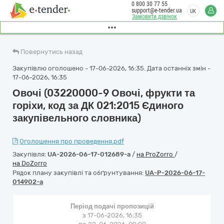
0 800 30 77 55
support@e-tender.ua
UK
Замовити дзвінок
Повернутись назад
Закупівлю оголошено - 17-06-2026, 16:35. Дата останніх змін -
17-06-2026, 16:35
Овочі (03220000-9 Овочі, фрукти та
горіхи, код за ДК 021:2015 Єдиного
закупівельного словника)
Оголошення про проведення.pdf
Закупівля:
UA-2026-06-17-012689-a
/
на ProZorro
/
на DoZorro
Рядок плану закупівлі та обґрунтування:
UA-P-2026-06-17-
014902-a
Період подачі пропозицій
з 17-06-2026, 16:35