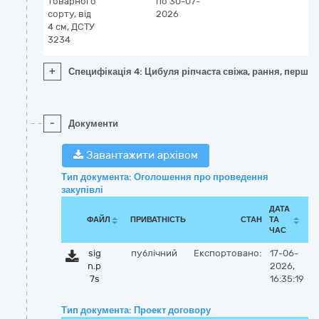
товарного
по 30-07-
сорту, від
2026
4 см, ДСТУ
3234
+
Специфікація 4: Цибуля ріпчаста свіжа, рання, першог
-
Документи
Завантажити архівом
Тип документа: Оголошення про проведення
закупівлі
ДАТА
ФАЙЛ
ПРИВАТНІСТЬ
СТАН
ТА
ЧАС
sig
публічний
Експортовано:
17-06-
n.p
2026,
7s
16:35:19
Тип документа: Проект договору