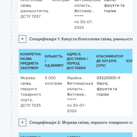
свіжа,
область
,
фрукти та
ранньостигла,
Житомир
,
горіхи
ДСТУ 7037
*****
по 30-07-
2026
+
Специфікація 1: Капуста білоголова свіжа, ранньостиг
КОНКРЕТНА
АДРЕСА
КІЛЬКІСТЬ
КЛАСИФІКАТОР
НАЗВА
ДОСТАВКИ /
/
ДК 021:2015
КЛАС
ПРЕДМЕТА
ПЕРІОД
ОД.ВИМІРУ
(CPV)
ЗАКУПІВЛІ
ДОСТАВКИ
Морква
5 000
Україна
,
03220000-9
свіжа,
кілограм
Житомирська
Овочі,
першого
область
,
фрукти та
товарного
Житомир
,
горіхи
сорту,
*****
ДСТУ 7035
по 30-07-
2026
+
Специфікація 2: Морква свіжа, першого товарного сор