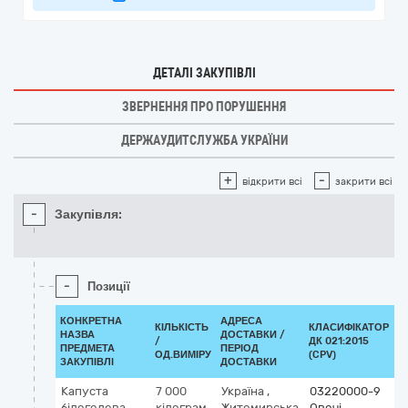
ДЕТАЛІ ЗАКУПІВЛІ
ЗВЕРНЕННЯ ПРО ПОРУШЕННЯ
ДЕРЖАУДИТСЛУЖБА УКРАЇНИ
+
-
відкрити всі
закрити всі
-
Закупівля:
-
Позиції
КОНКРЕТНА
АДРЕСА
КІЛЬКІСТЬ
КЛАСИФІКАТОР
НАЗВА
ДОСТАВКИ /
/
ДК 021:2015
К
ПРЕДМЕТА
ПЕРІОД
ОД.ВИМІРУ
(CPV)
ЗАКУПІВЛІ
ДОСТАВКИ
Капуста
7 000
Україна
,
03220000-9
білоголова
кілограм
Житомирська
Овочі,