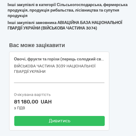
Інші закупівлі в категорії Сільськогосподарська, фермерська
продукція, продукція рибальства, лісівництва та супутня
продукція
Інші закупівлі замовника АВІАЦІЙНА БАЗА НАЦІОНАЛЬНОЇ
ГВАРДІЇ УКРАЇНИ (ВІЙСЬКОВА ЧАСТИНА 3074)
Вас може зацікавити
Овочі, фрукти та горіхи (перець солодкий свіжий подовженої форми, огірки свіжі польові короткоплідні, помідори тепличні свіжі округлі, часник свіжий вищого товарного сорту)
ВІЙСЬКОВА ЧАСТИНА 3039 НАЦІОНАЛЬНОЇ
ГВАРДІЇ УКРАЇНИ
Очікувана вартість
81 180,00 UAH
з ПДВ
Дивитись