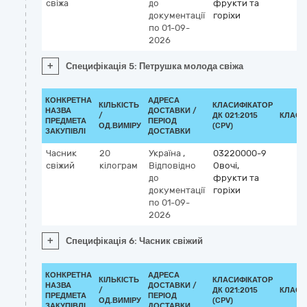
свіжа
до
фрукти та
документації
горіхи
по 01-09-
2026
+
Специфікація 5: Петрушка молода свіжа
КОНКРЕТНА
АДРЕСА
КІЛЬКІСТЬ
КЛАСИФІКАТОР
НАЗВА
ДОСТАВКИ /
/
ДК 021:2015
КЛАСИ
ПРЕДМЕТА
ПЕРІОД
ОД.ВИМІРУ
(CPV)
ЗАКУПІВЛІ
ДОСТАВКИ
Часник
20
Україна
,
03220000-9
свіжий
кілограм
Відповідно
Овочі,
до
фрукти та
документації
горіхи
по 01-09-
2026
+
Специфікація 6: Часник свіжий
КОНКРЕТНА
АДРЕСА
КІЛЬКІСТЬ
КЛАСИФІКАТОР
НАЗВА
ДОСТАВКИ /
/
ДК 021:2015
КЛАСИ
ПРЕДМЕТА
ПЕРІОД
ОД.ВИМІРУ
(CPV)
ЗАКУПІВЛІ
ДОСТАВКИ