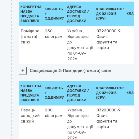
КОНКРЕТНА
АДРЕСА
КІЛЬКІСТЬ
КЛАСИФІКАТОР
НАЗВА
ДОСТАВКИ /
/
ДК 021:2015
КЛАСИ
ПРЕДМЕТА
ПЕРІОД
ОД.ВИМІРУ
(CPV)
ЗАКУПІВЛІ
ДОСТАВКИ
Помідори
250
Україна
,
03220000-9
(томати)
кілограм
Відповідно
Овочі,
свіжі
до
фрукти та
документації
горіхи
по 01-09-
2026
+
Специфікація 2: Помідори (томати) свіжі
КОНКРЕТНА
АДРЕСА
КІЛЬКІСТЬ
КЛАСИФІКАТОР
НАЗВА
ДОСТАВКИ /
/
ДК 021:2015
КЛАСИ
ПРЕДМЕТА
ПЕРІОД
ОД.ВИМІРУ
(CPV)
ЗАКУПІВЛІ
ДОСТАВКИ
Перець
200
Україна
,
03220000-9
солодкий
кілограм
Відповідно
Овочі,
свіжий
до
фрукти та
документації
горіхи
по 01-09-
2026