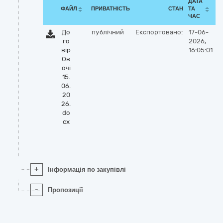
ДАТА
ФАЙЛ
ПРИВАТНІСТЬ
СТАН
ТА
ЧАС
До
публічний
Експортовано:
17-06-
го
2026,
вір
16:05:01
Ов
очі
15.
06.
20
26.
do
cx
+
Інформація по закупівлі
-
Пропозиції