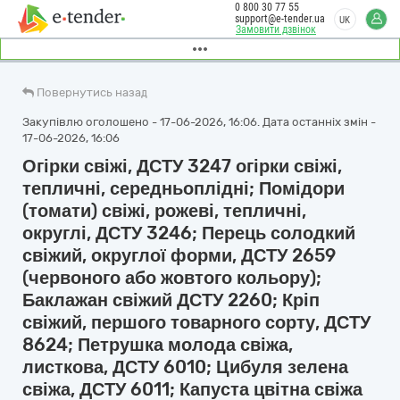
0 800 30 77 55
support@e-tender.ua
UK
Замовити дзвінок
Повернутись назад
Закупівлю оголошено - 17-06-2026, 16:06. Дата останніх змін -
17-06-2026, 16:06
Огірки свіжі, ДСТУ 3247 огірки свіжі,
тепличні, середньоплідні; Помідори
(томати) свіжі, рожеві, тепличні,
округлі, ДСТУ 3246; Перець солодкий
свіжий, округлої форми, ДСТУ 2659
(червоного або жовтого кольору);
Баклажан свіжий ДСТУ 2260; Кріп
свіжий, першого товарного сорту, ДСТУ
8624; Петрушка молода свіжа,
листкова, ДСТУ 6010; Цибуля зелена
свіжа, ДСТУ 6011; Капуста цвітна свіжа