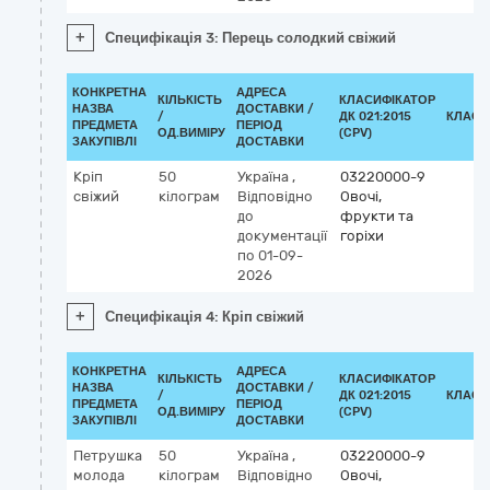
+
Специфікація 3: Перець солодкий свіжий
КОНКРЕТНА
АДРЕСА
КІЛЬКІСТЬ
КЛАСИФІКАТОР
НАЗВА
ДОСТАВКИ /
/
ДК 021:2015
КЛАСИ
ПРЕДМЕТА
ПЕРІОД
ОД.ВИМІРУ
(CPV)
ЗАКУПІВЛІ
ДОСТАВКИ
Кріп
50
Україна
,
03220000-9
свіжий
кілограм
Відповідно
Овочі,
до
фрукти та
документації
горіхи
по 01-09-
2026
+
Специфікація 4: Кріп свіжий
КОНКРЕТНА
АДРЕСА
КІЛЬКІСТЬ
КЛАСИФІКАТОР
НАЗВА
ДОСТАВКИ /
/
ДК 021:2015
КЛАСИ
ПРЕДМЕТА
ПЕРІОД
ОД.ВИМІРУ
(CPV)
ЗАКУПІВЛІ
ДОСТАВКИ
Петрушка
50
Україна
,
03220000-9
молода
кілограм
Відповідно
Овочі,