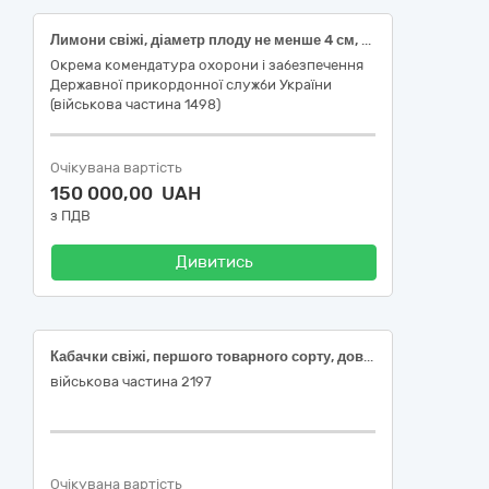
Лимони свіжі, діаметр плоду не менше 4 см, вищого сорту
Окрема комендатура охорони і забезпечення
Державної прикордонної служби України
(військова частина 1498)
Очікувана вартість
150 000,00 UAH
з ПДВ
Дивитись
Кабачки свіжі, першого товарного сорту, довжина 7-26 см, Капуста білоголова свіжа, ранньостигла, ДСТУ 7037, Помідори (томати) свіжі, тепличні, округлі, ДСТУ 3246, Огірки свіжі, тепличні, короткоплідні (до 14см), ДСТУ 3247
військова частина 2197
Очікувана вартість