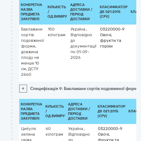
КОНКРЕТНА
АДРЕСА
КІЛЬКІСТЬ
КЛАСИФІКАТОР
НАЗВА
ДОСТАВКИ /
/
ДК 021:2015
КЛАС
ПРЕДМЕТА
ПЕРІОД
ОД.ВИМІРУ
(CPV)
ЗАКУПІВЛІ
ДОСТАВКИ
Баклажани
150
Україна
,
03220000-9
сортів
кілограм
Відповідно
Овочі,
подовженої
до
фрукти та
форми,
документації
горіхи
довжина
по 01-09-
плоду не
2026
менше 10
см, ДСТУ
2660
+
Специфікація 9: Баклажани сортів подовженої форми,
КОНКРЕТНА
АДРЕСА
КІЛЬКІСТЬ
КЛАСИФІКАТОР
НАЗВА
ДОСТАВКИ /
/
ДК 021:2015
КЛАСИ
ПРЕДМЕТА
ПЕРІОД
ОД.ВИМІРУ
(CPV)
ЗАКУПІВЛІ
ДОСТАВКИ
Цибуля
60
Україна
,
03220000-9
зелена
кілограм
Відповідно
Овочі,
свіжа
до
фрукти та