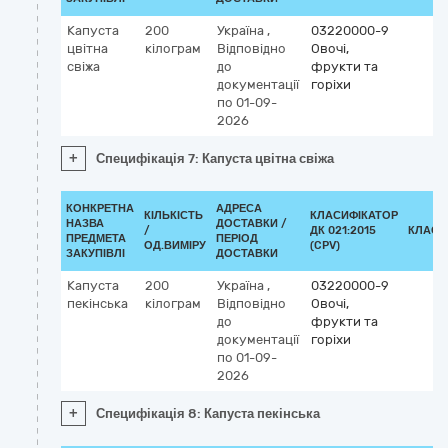
Капуста
200
Україна
,
03220000-9
цвітна
кілограм
Відповідно
Овочі,
свіжа
до
фрукти та
документації
горіхи
по 01-09-
2026
+
Специфікація 7: Капуста цвітна свіжа
КОНКРЕТНА
АДРЕСА
КІЛЬКІСТЬ
КЛАСИФІКАТОР
НАЗВА
ДОСТАВКИ /
/
ДК 021:2015
КЛАСИ
ПРЕДМЕТА
ПЕРІОД
ОД.ВИМІРУ
(CPV)
ЗАКУПІВЛІ
ДОСТАВКИ
Капуста
200
Україна
,
03220000-9
пекінська
кілограм
Відповідно
Овочі,
до
фрукти та
документації
горіхи
по 01-09-
2026
+
Специфікація 8: Капуста пекінська