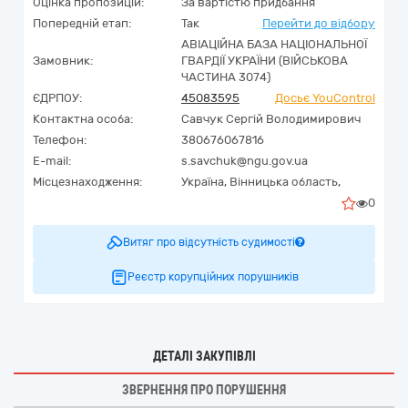
Оцінка пропозицій:
За вартістю придбання
Попередній етап:
Так
Перейти до відбору
АВІАЦІЙНА БАЗА НАЦІОНАЛЬНОЇ
Замовник:
ГВАРДІЇ УКРАЇНИ (ВІЙСЬКОВА
ЧАСТИНА 3074)
ЄДРПОУ:
45083595
Досьє YouControl
Контактна особа:
Савчук Сергій Володимирович
Телефон:
380676067816
E-mail:
s.savchuk@ngu.gov.ua
Місцезнаходження:
Україна
,
Вінницька область,
0
Витяг про відсутність судимості
Реєстр корупційних порушників
ДЕТАЛІ ЗАКУПІВЛІ
ЗВЕРНЕННЯ ПРО ПОРУШЕННЯ