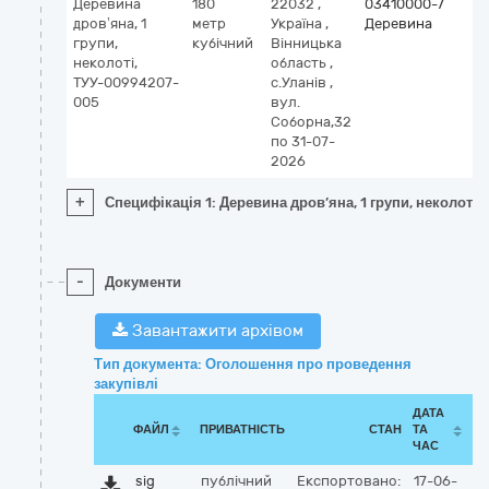
Деревина
180
22032
,
03410000-7
дров’яна, 1
метр
Україна
,
Деревина
групи,
кубічний
Вінницька
неколоті,
область
,
ТУУ-00994207-
с.Уланів
,
005
вул.
Соборна,32
по 31-07-
2026
+
Специфікація 1: Деревина дров’яна, 1 групи, неколот
-
Документи
Завантажити архівом
Тип документа: Оголошення про проведення
закупівлі
ДАТА
ФАЙЛ
ПРИВАТНІСТЬ
СТАН
ТА
ЧАС
sig
публічний
Експортовано:
17-06-