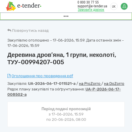
0 800 30 77 55
support@e-tender.ua
UK
Замовити дзвінок
Повернутись назад
Закупівлю оголошено - 17-06-2026, 15:59. Дата останніх змін -
17-06-2026, 15:59
Деревина дров’яна, 1 групи, неколоті,
ТУУ-00994207-005
Оголошення про проведення.pdf
Закупівля:
UA-2026-06-17-011521-a
/
на ProZorro
/
на DoZorro
Рядок плану закупівлі та обґрунтування:
UA-P-2026-06-17-
008502-a
Період подачі пропозицій
з 17-06-2026, 15:59
по 20-06-2026, 08:00