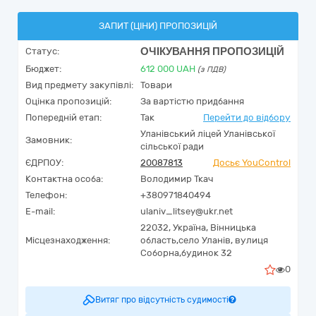
ЗАПИТ (ЦІНИ) ПРОПОЗИЦІЙ
ОЧІКУВАННЯ ПРОПОЗИЦІЙ
Статус:
Бюджет:
612 000
UAH
(з ПДВ)
Вид предмету закупівлі:
Товари
Оцінка пропозицій:
За вартістю придбання
Попередній етап:
Так
Перейти до відбору
Уланівський ліцей Уланівської
Замовник:
сільської ради
ЄДРПОУ:
20087813
Досьє YouControl
Контактна особа:
Володимир Ткач
Телефон:
+380971840494
E-mail:
ulaniv_litsey@ukr.net
22032,
Україна
,
Вінницька
Місцезнаходження:
область,
село Уланів,
вулиця
Соборна,будинок 32
0
Витяг про відсутність судимості