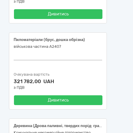
з ПДВ
Дивитись
Пиломатеріали (брус, дошка обрізна)
військова частина А2407
Очікувана вартість
321 782,00 UAH
з ПДВ
Дивитись
Деревина (Дрова паливні, твердих порід: граб, ясен, дуб)
Комунальне некомерційне підприємство