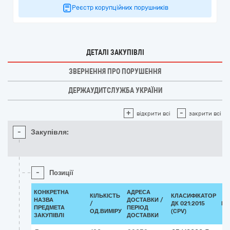
Реєстр корупційних порушників
ДЕТАЛІ ЗАКУПІВЛІ
ЗВЕРНЕННЯ ПРО ПОРУШЕННЯ
ДЕРЖАУДИТСЛУЖБА УКРАЇНИ
+
-
відкрити всі
закрити всі
-
Закупівля:
-
Позиції
КОНКРЕТНА
АДРЕСА
КІЛЬКІСТЬ
КЛАСИФІКАТОР
НАЗВА
ДОСТАВКИ /
/
ДК 021:2015
КЛ
ПРЕДМЕТА
ПЕРІОД
ОД.ВИМІРУ
(CPV)
ЗАКУПІВЛІ
ДОСТАВКИ