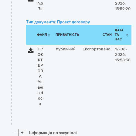
n.p
2026,
7s
15:59:20
Тип документа: Проект договору
ДАТА
ФАЙЛ
ПРИВАТНІСТЬ
СТАН
ТА
ЧАС
ПР
публічний
Експортовано:
17-06-
ОЄ
2026,
КТ
15:58:38
ДР
ОВ
А
Ул
ані
в.d
oc
x
+
Інформація по закупівлі