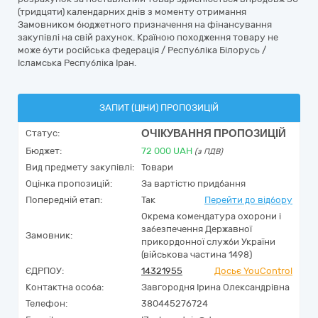
(тридцяти) календарних днів з моменту отримання
Замовником бюджетного призначення на фінансування
закупівлі на свій рахунок. Країною походження товару не
може бути російська федерація / Республіка Білорусь /
Ісламська Республіка Іран.
ЗАПИТ (ЦІНИ) ПРОПОЗИЦІЙ
ОЧІКУВАННЯ ПРОПОЗИЦІЙ
Статус:
Бюджет:
72 000
UAH
(з ПДВ)
Вид предмету закупівлі:
Товари
Оцінка пропозицій:
За вартістю придбання
Попередній етап:
Так
Перейти до відбору
Окрема комендатура охорони і
забезпечення Державної
Замовник:
прикордонної служби України
(військова частина 1498)
ЄДРПОУ:
14321955
Досьє YouControl
Контактна особа:
Завгородня Ірина Олександрівна
Телефон:
380445276724