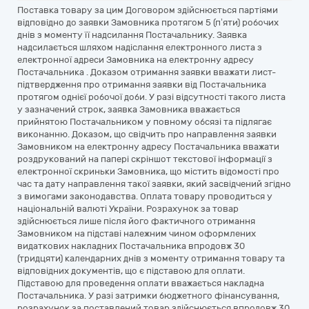
Поставка товару за цим Договором здійснюється партіями
відповідно до заявки Замовника протягом 5 (п’яти) робочих
днів з моменту її надсилання Постачальнику. Заявка
надсилається шляхом надіслання електронного листа з
електронної адреси Замовника на електронну адресу
Постачальника . Доказом отримання заявки вважати лист-
підтвердження про отримання заявки від Постачальника
протягом однієї робочої доби. У разі відсутності такого листа
у зазначений строк, заявка Замовника вважається
прийнятою Постачальником у повному обсязі та підлягає
виконанню. Доказом, що свідчить про направлення заявки
Замовником на електронну адресу Постачальника вважати
роздрукований на папері скріншот текстової інформації з
електронної скриньки Замовника, що містить відомості про
час та дату направлення такої заявки, який засвідчений згідно
з вимогами законодавства. Оплата товару проводиться у
національній валюті України. Розрахунок за товар
здійснюється лише після його фактичного отримання
Замовником на підставі належним чином оформлених
видаткових накладних Постачальника впродовж 30
(тридцяти) календарних днів з моменту отримання товару та
відповідних документів, що є підставою для оплати.
Підставою для проведення оплати вважається накладна
Постачальника. У разі затримки бюджетного фінансування,
розрахунок за поставлений товар здійснюється впродовж 30