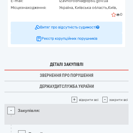
E-mail:
IZavhorodnia@dpsu.gov.ua
Місцезнаходження:
Україна
,
Київська область,
Київ,
0
Витяг про відсутність судимості
Реєстр корупційних порушників
ДЕТАЛІ ЗАКУПІВЛІ
ЗВЕРНЕННЯ ПРО ПОРУШЕННЯ
ДЕРЖАУДИТСЛУЖБА УКРАЇНИ
+
-
відкрити всі
закрити всі
-
Закупівля: