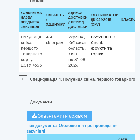
-
Позиції
КОНКРЕТНА
АДРЕСА
КІЛЬКІСТЬ
КЛАСИФІКАТОР
НАЗВА
ДОСТАВКИ
/
ДК 021:2015
КЛАСИФІК
ПРЕДМЕТА
/ ПЕРІОД
ОД.ВИМІРУ
(CPV)
ЗАКУПІВЛІ
ДОСТАВКИ
Полуниця
450
Україна
,
03220000-9
свіжа,
кілограм
Київська
Овочі,
першого
область
,
фрукти та
товарного
Київ
горіхи
сорту,
по 31-08-
ДСТУ 7653
2026
+
Специфікація 1: Полуниця свіжа, першого товарного с
-
Документи
Завантажити архівом
Тип документа: Оголошення про проведення
закупівлі
ДАТА