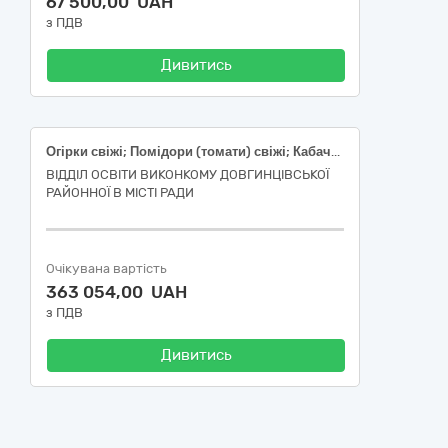
67 500,00 UAH
з ПДВ
Дивитись
Огірки свіжі; Помідори (томати) свіжі; Кабачки свіжі; Капуста білоголова свіжа
ВІДДІЛ ОСВІТИ ВИКОНКОМУ ДОВГИНЦІВСЬКОЇ
РАЙОННОЇ В МІСТІ РАДИ
Очікувана вартість
363 054,00 UAH
з ПДВ
Дивитись