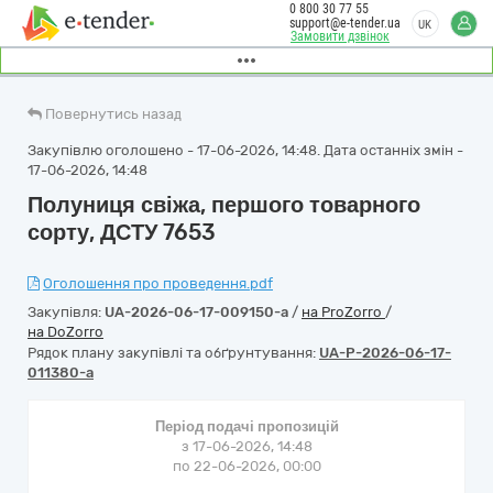
0 800 30 77 55
support@e-tender.ua
UK
Замовити дзвінок
Повернутись назад
Закупівлю оголошено - 17-06-2026, 14:48. Дата останніх змін -
17-06-2026, 14:48
Полуниця свіжа, першого товарного
сорту, ДСТУ 7653
Оголошення про проведення.pdf
Закупівля:
UA-2026-06-17-009150-a
/
на ProZorro
/
на DoZorro
Рядок плану закупівлі та обґрунтування:
UA-P-2026-06-17-
011380-a
Період подачі пропозицій
з 17-06-2026, 14:48
по 22-06-2026, 00:00