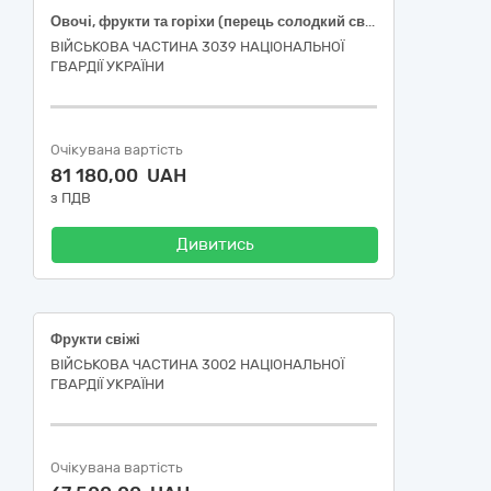
Овочі, фрукти та горіхи (перець солодкий свіжий подовженої форми, огірки свіжі польові короткоплідні, помідори тепличні свіжі округлі, часник свіжий вищого товарного сорту)
ВІЙСЬКОВА ЧАСТИНА 3039 НАЦІОНАЛЬНОЇ
ГВАРДІЇ УКРАЇНИ
Очікувана вартість
81 180,00 UAH
з ПДВ
Дивитись
Фрукти свіжі
ВІЙСЬКОВА ЧАСТИНА 3002 НАЦІОНАЛЬНОЇ
ГВАРДІЇ УКРАЇНИ
Очікувана вартість