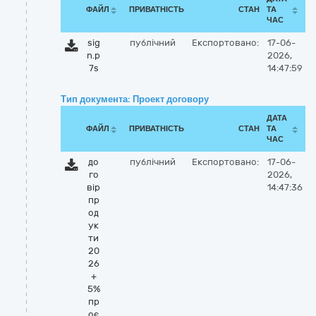
ФАЙЛ
ПРИВАТНІСТЬ
СТАН
ТА
ЧАС
sig
публічний
Експортовано:
17-06-
n.p
2026,
7s
14:47:59
Тип документа: Проект договору
ДАТА
ФАЙЛ
ПРИВАТНІСТЬ
СТАН
ТА
ЧАС
до
публічний
Експортовано:
17-06-
го
2026,
вір
14:47:36
пр
од
ук
ти
20
26
+
5%
пр
оє