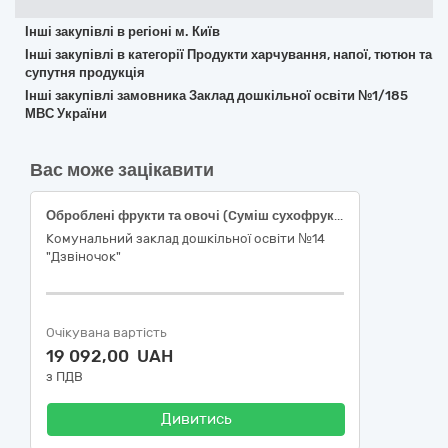
Інші закупівлі в регіоні м. Київ
Інші закупівлі в категорії Продукти харчування, напої, тютюн та
супутня продукція
Інші закупівлі замовника Заклад дошкільної освіти №1/185
МВС України
Вас може зацікавити
Оброблені фрукти та овочі (Cуміш сухофруктів, Чорнослив, Курага) код за ДК 021-2015 - 15330000-0 - Оброблені фрукти та овочі
Комунальний заклад дошкільної освіти №14
"Дзвіночок"
Очікувана вартість
19 092,00 UAH
з ПДВ
Дивитись