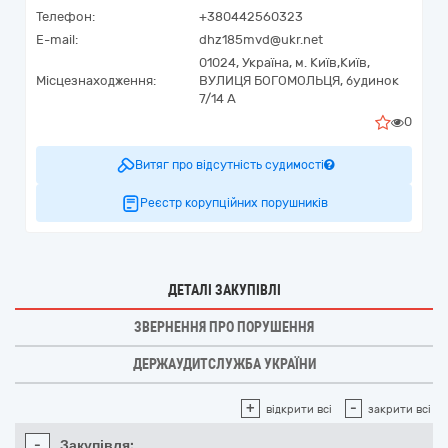
Телефон:
+380442560323
E-mail:
dhz185mvd@ukr.net
01024,
Україна
,
м. Київ,
Київ,
Місцезнаходження:
ВУЛИЦЯ БОГОМОЛЬЦЯ, будинок
7/14 А
0
Витяг про відсутність судимості
Реєстр корупційних порушників
ДЕТАЛІ ЗАКУПІВЛІ
ЗВЕРНЕННЯ ПРО ПОРУШЕННЯ
ДЕРЖАУДИТСЛУЖБА УКРАЇНИ
+
-
відкрити всі
закрити всі
-
Закупівля: