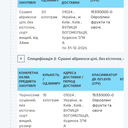
ОД.ВИМІРУ
(CPV)
ЗАКУПІВЛІ
ДОСТАВКИ
Сушені
20
01024
,
15330000-0
абрикоси
кілограм
Україна
,
м.
Оброблені
цілі, без
Київ
,
Київ
,
фрукти та
кісточок,
ВУЛИЦЯ
овочі
сорт
БОГОМОЛЬЦЯ,
вищий, від
будинок 7/14
34мм
А
по 31-12-2026
+
Специфікація 2: Сушені абрикоси цілі, без кісточок, с
КОНКРЕТНА
АДРЕСА
КІЛЬКІСТЬ
КЛАСИФІКАТОР
НАЗВА
ДОСТАВКИ /
/
ДК 021:2015
КЛА
ПРЕДМЕТА
ПЕРІОД
ОД.ВИМІРУ
(CPV)
ЗАКУПІВЛІ
ДОСТАВКИ
Чорнослив
15
01024
,
15330000-0
сушений,
кілограм
Україна
,
м.
Оброблені
без
Київ
,
Київ
,
фрукти та
кісточки,
ВУЛИЦЯ
овочі
сорт
БОГОМОЛЬЦЯ,
вищий,
будинок 7/14
розмір
А