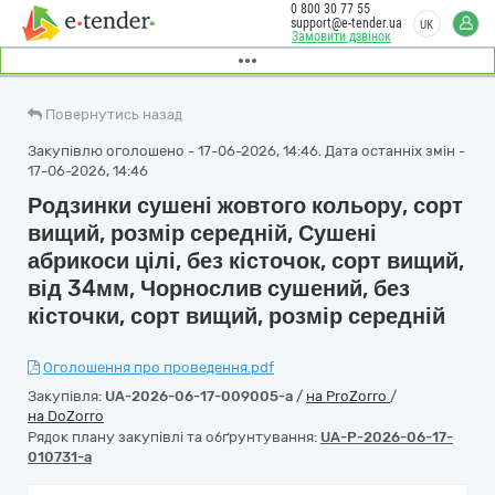
0 800 30 77 55
support@e-tender.ua
UK
Замовити дзвінок
Повернутись назад
Закупівлю оголошено - 17-06-2026, 14:46. Дата останніх змін -
17-06-2026, 14:46
Родзинки сушені жовтого кольору, сорт
вищий, розмір середній, Сушені
абрикоси цілі, без кісточок, сорт вищий,
від 34мм, Чорнослив сушений, без
кісточки, сорт вищий, розмір середній
Оголошення про проведення.pdf
Закупівля:
UA-2026-06-17-009005-a
/
на ProZorro
/
на DoZorro
Рядок плану закупівлі та обґрунтування:
UA-P-2026-06-17-
010731-a