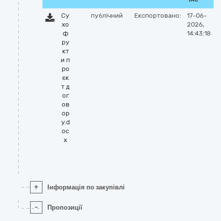
Су
публічний
Експортовано:
17-06-
хо
2026,
ф
14:43:18
ру
кт
и п
ро
єк
т д
ог
ов
ор
у.d
oc
x
+
Інформація по закупівлі
-
Пропозиції