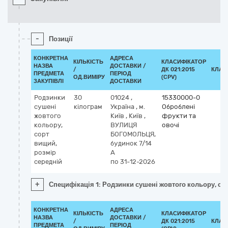
-
Позиції
КОНКРЕТНА
АДРЕСА
КІЛЬКІСТЬ
КЛАСИФІКАТОР
НАЗВА
ДОСТАВКИ /
/
ДК 021:2015
КЛАС
ПРЕДМЕТА
ПЕРІОД
ОД.ВИМІРУ
(CPV)
ЗАКУПІВЛІ
ДОСТАВКИ
Родзинки
30
01024
,
15330000-0
сушені
кілограм
Україна
,
м.
Оброблені
жовтого
Київ
,
Київ
,
фрукти та
кольору,
ВУЛИЦЯ
овочі
сорт
БОГОМОЛЬЦЯ,
вищий,
будинок 7/14
розмір
А
середній
по 31-12-2026
+
Специфікація 1: Родзинки сушені жовтого кольору, со
КОНКРЕТНА
АДРЕСА
КІЛЬКІСТЬ
КЛАСИФІКАТОР
НАЗВА
ДОСТАВКИ /
/
ДК 021:2015
КЛАС
ПРЕДМЕТА
ПЕРІОД