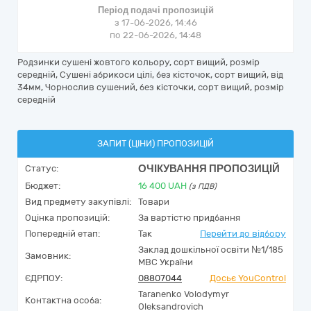
Період подачі пропозицій
з 17-06-2026, 14:46
по 22-06-2026, 14:48
Родзинки сушені жовтого кольору, сорт вищий, розмір
середній, Сушені абрикоси цілі, без кісточок, сорт вищий, від
34мм, Чорнослив сушений, без кісточки, сорт вищий, розмір
середній
ЗАПИТ (ЦІНИ) ПРОПОЗИЦІЙ
ОЧІКУВАННЯ ПРОПОЗИЦІЙ
Статус:
Бюджет:
16 400
UAH
(з ПДВ)
Вид предмету закупівлі:
Товари
Оцінка пропозицій:
За вартістю придбання
Попередній етап:
Так
Перейти до відбору
Заклад дошкільної освіти №1/185
Замовник:
МВС України
ЄДРПОУ:
08807044
Досьє YouControl
Taranenko Volodymyr
Контактна особа:
Oleksandrovich