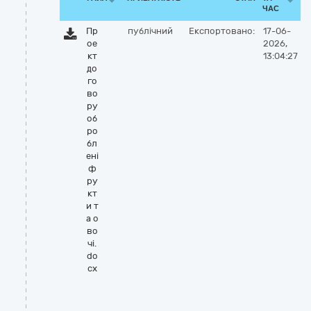
ЧАС
Пр
публічний
Експортовано:
17-06-
ое
2026,
кт
13:04:27
до
го
во
ру
об
ро
бл
ені
ф
ру
кт
и т
а о
во
чі.
do
cx