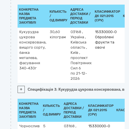
КОНКРЕТНА
АДРЕСА
КІЛЬКІСТЬ
КЛАСИФІКАТОР
НАЗВА
ДОСТАВКИ /
/
ДК 021:2015
КЛ
ПРЕДМЕТА
ПЕРІОД
ОД.ВИМІРУ
(CPV)
ЗАКУПІВЛІ
ДОСТАВКИ
Кукурудза
30,60
03168
,
15330000-0
цукрова
кілограм
Україна
,
Оброблені
консервована,
Київська
фрукти та
вищого сорту,
область
,
овочі
банка
Київ
,
металева,
проспект
фасування
Повітряних
340-430г
Сил 6
по 21-12-
2026
+
Специфікація 3: Кукурудза цукрова консервована, вищ
КОНКРЕТНА
АДРЕСА
КІЛЬКІСТЬ
КЛАСИФІКАТОР
НАЗВА
ДОСТАВКИ /
/
ДК 021:2015
КЛАСИ
ПРЕДМЕТА
ПЕРІОД
ОД.ВИМІРУ
(CPV)
ЗАКУПІВЛІ
ДОСТАВКИ
Чорнослив
5
03168
,
15330000-0