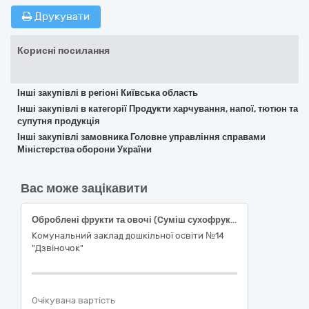
Друкувати
Корисні посилання
Інші закупівлі в регіоні Київська область
Інші закупівлі в категорії Продукти харчування, напої, тютюн та
супутня продукція
Інші закупівлі замовника Головне управління справами
Міністерства оборони України
Вас може зацікавити
Оброблені фрукти та овочі (Cуміш сухофруктів, Чорнослив, Курага) код за ДК 021-2015 - 15330000-0 - Оброблені фрукти та овочі
Комунальний заклад дошкільної освіти №14
"Дзвіночок"
Очікувана вартість