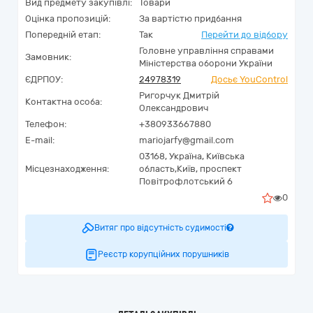
Вид предмету закупівлі:
Товари
Оцінка пропозицій:
За вартістю придбання
Попередній етап:
Так
Перейти до відбору
Головне управління справами
Замовник:
Міністерства оборони України
ЄДРПОУ:
24978319
Досьє YouControl
Ригорчук Дмитрій
Контактна особа:
Олександрович
Телефон:
+380933667880
E-mail:
mariojarfy@gmail.com
03168,
Україна
,
Київська
Місцезнаходження:
область,
Київ,
проспект
Повітрофлотський 6
0
Витяг про відсутність судимості
Реєстр корупційних порушників