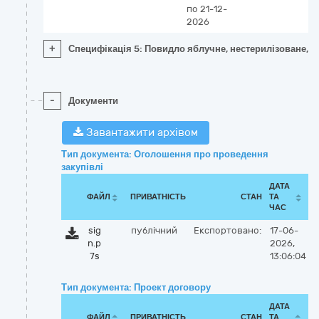
по 21-12-
2026
+
Специфікація 5: Повидло яблучне, нестерилізоване, ґ
-
Документи
Завантажити архівом
Тип документа: Оголошення про проведення
закупівлі
ДАТА
ФАЙЛ
ПРИВАТНІСТЬ
СТАН
ТА
ЧАС
sig
публічний
Експортовано:
17-06-
n.p
2026,
7s
13:06:04
Тип документа: Проект договору
ДАТА
ФАЙЛ
ПРИВАТНІСТЬ
СТАН
ТА