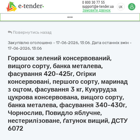
0 800 30 77 55
support@e-tender.ua
UK
Замовити дзвінок
Повернутись назад
Закупівлю оголошено - 17-06-2026, 13:06. Дата останніх змін -
17-06-2026, 13:06
Горошок зелений консервований,
вищого сорту, банка металева,
фасування 420-425г, Огірки
консервовані, першого сорту, маринад
з оцтом, фасування 3 кг, Кукурудза
цукрова консервована, вищого сорту,
банка металева, фасування 340-430г,
Чорнослив, Повидло яблучне,
нестерилізоване, ґатунок вищий, ДСТУ
6072