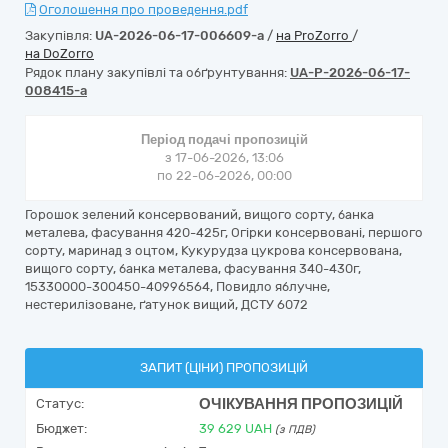
Оголошення про проведення.pdf
Закупівля:
UA-2026-06-17-006609-a
/
на ProZorro
/
на DoZorro
Рядок плану закупівлі та обґрунтування:
UA-P-2026-06-17-
008415-a
Період подачі пропозицій
з 17-06-2026, 13:06
по 22-06-2026, 00:00
Горошок зелений консервований, вищого сорту, банка
металева, фасування 420-425г, Огірки консервовані, першого
сорту, маринад з оцтом, Кукурудза цукрова консервована,
вищого сорту, банка металева, фасування 340-430г,
15330000-300450-40996564, Повидло яблучне,
нестерилізоване, ґатунок вищий, ДСТУ 6072
ЗАПИТ (ЦІНИ) ПРОПОЗИЦІЙ
ОЧІКУВАННЯ ПРОПОЗИЦІЙ
Статус:
Бюджет:
39 629
UAH
(з ПДВ)