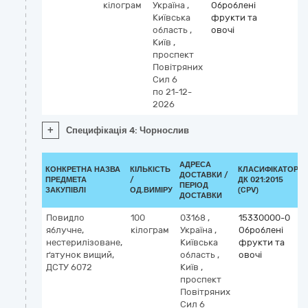
кілограм
Україна
,
Оброблені
Київська
фрукти та
область
,
овочі
Київ
,
проспект
Повітряних
Сил 6
по 21-12-
2026
+
Специфікація 4: Чорнослив
АДРЕСА
КОНКРЕТНА НАЗВА
КІЛЬКІСТЬ
КЛАСИФІКАТОР
ДОСТАВКИ /
ПРЕДМЕТА
/
ДК 021:2015
ПЕРІОД
ЗАКУПІВЛІ
ОД.ВИМІРУ
(CPV)
ДОСТАВКИ
Повидло
100
03168
,
15330000-0
яблучне,
кілограм
Україна
,
Оброблені
нестерилізоване,
Київська
фрукти та
ґатунок вищий,
область
,
овочі
ДСТУ 6072
Київ
,
проспект
Повітряних
Сил 6