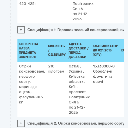
420-425г
Повітряних
Сил 6
по 21-12-
2026
+
Специфікація 1: Горошок зелений консервований, вищ
КОНКРЕТНА
АДРЕСА
КІЛЬКІСТЬ
КЛАСИФІКАТОР
НАЗВА
ДОСТАВКИ /
/
ДК 021:2015
КЛА
ПРЕДМЕТА
ПЕРІОД
ОД.ВИМІРУ
(CPV)
ЗАКУПІВЛІ
ДОСТАВКИ
Огірки
210
03168
,
15330000-0
консервовані,
кілограм
Україна
,
Оброблені
першого
Київська
фрукти та
сорту,
область
,
овочі
маринад з
Київ
,
оцтом,
проспект
фасування 3
Повітряних
кг
Сил 6
по 21-12-
2026
+
Специфікація 2: Огірки консервовані, першого сорту, 