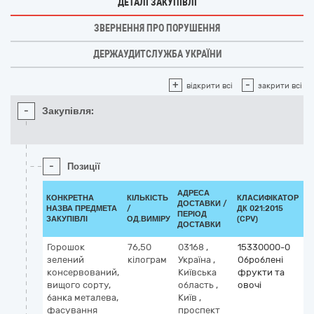
ДЕТАЛІ ЗАКУПІВЛІ
ЗВЕРНЕННЯ ПРО ПОРУШЕННЯ
ДЕРЖАУДИТСЛУЖБА УКРАЇНИ
+
-
відкрити всі
закрити всі
-
Закупівля:
-
Позиції
АДРЕСА
КОНКРЕТНА
КІЛЬКІСТЬ
КЛАСИФІКАТОР
ДОСТАВКИ /
НАЗВА ПРЕДМЕТА
/
ДК 021:2015
К
ПЕРІОД
ЗАКУПІВЛІ
ОД.ВИМІРУ
(CPV)
ДОСТАВКИ
Горошок
76,50
03168
,
15330000-0
зелений
кілограм
Україна
,
Оброблені
консервований,
Київська
фрукти та
вищого сорту,
область
,
овочі
банка металева,
Київ
,
фасування
проспект