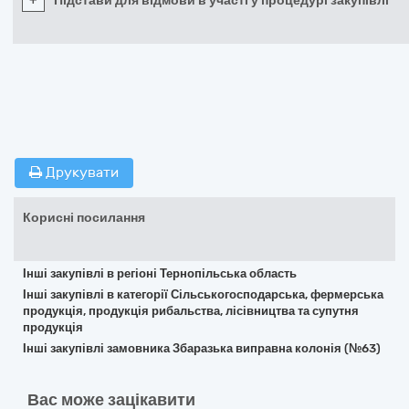
+
Підстави для відмови в участі у процедурі закупівлі
Друкувати
Корисні посилання
Інші закупівлі в регіоні Тернопільська область
Інші закупівлі в категорії Сільськогосподарська, фермерська
продукція, продукція рибальства, лісівництва та супутня
продукція
Інші закупівлі замовника Збаразька виправна колонія (№63)
Вас може зацікавити