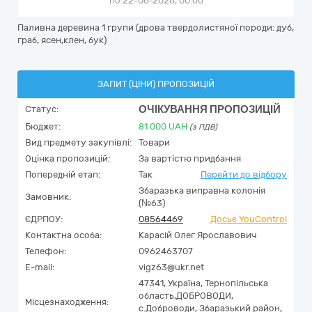
по 22-06-2026, 00:00
Паливна деревина 1 групи (дрова твердолистяної породи: дуб,
граб, ясен,клен, бук)
ЗАПИТ (ЦІНИ) ПРОПОЗИЦІЙ
ОЧІКУВАННЯ ПРОПОЗИЦІЙ
Статус:
Бюджет:
81 000
UAH
(з ПДВ)
Вид предмету закупівлі:
Товари
Оцінка пропозицій:
За вартістю придбання
Попередній етап:
Так
Перейти до відбору
Збаразька виправна колонія
Замовник:
(№63)
ЄДРПОУ:
08564469
Досьє YouControl
Контактна особа:
Карасій Олег Ярославович
Телефон:
0962463707
E-mail:
vigz63@ukr.net
47341,
Україна
,
Тернопільська
область,
ДОБРОВОДИ,
Місцезнаходження:
с.Доброводи, Збаразький район,