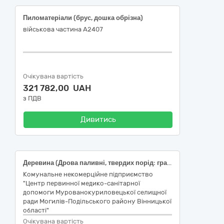
Пиломатеріали (брус, дошка обрізна)
військова частина А2407
Очікувана вартість
321 782,00 UAH
з ПДВ
Дивитись
Деревина (Дрова паливні, твердих порід: граб, ясен, дуб)
Комунальне некомерційне підприємство
"Центр первинної медико-санітарної
допомоги Мурованокуриловецької селищної
ради Могилів-Подільського району Вінницької
області"
Очікувана вартість