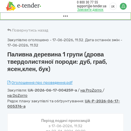
0 800 30 77 55
support@e-tender.ua
UK
Замовити дзвінок
Повернутись назад
Закупівлю оголошено - 17-06-2026, 11:32. Дата останніх змін -
17-06-2026, 11:32
Паливна деревина 1 групи (дрова
твердолистяної породи: дуб, граб,
ясен,клен, бук)
Оголошення про проведення.pdf
Закупівля:
UA-2026-06-17-004259-a
/
на ProZorro
/
на DoZorro
Рядок плану закупівлі та обґрунтування:
UA-P-2026-06-17-
005376-a
Період подачі пропозицій
з 17-06-2026, 11:32