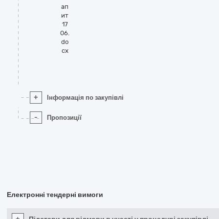
ап
ит
17
06.
do
cx
+
Інформація по закупівлі
-
Пропозиції
Електронні тендерні вимоги