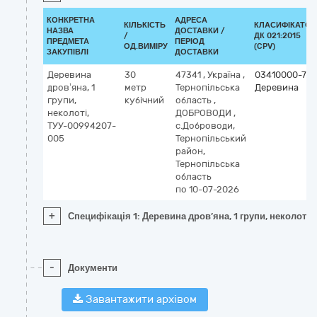
КОНКРЕТНА
АДРЕСА
КІЛЬКІСТЬ
КЛАСИФІКАТОР
НАЗВА
ДОСТАВКИ /
/
ДК 021:2015
ПРЕДМЕТА
ПЕРІОД
ОД.ВИМІРУ
(CPV)
ЗАКУПІВЛІ
ДОСТАВКИ
Деревина
30
47341
,
Україна
,
03410000-7
дров’яна, 1
метр
Тернопільська
Деревина
групи,
кубічний
область
,
неколоті,
ДОБРОВОДИ
,
ТУУ-00994207-
с.Доброводи,
005
Тернопільський
район,
Тернопільська
область
по 10-07-2026
+
Специфікація 1: Деревина дров’яна, 1 групи, неколот
-
Документи
Завантажити архівом