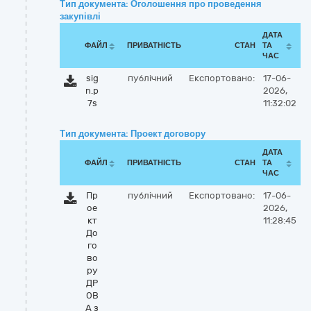
Тип документа: Оголошення про проведення
закупівлі
ДАТА
ФАЙЛ
ПРИВАТНІСТЬ
СТАН
ТА
ЧАС
sig
публічний
Експортовано:
17-06-
n.p
2026,
7s
11:32:02
Тип документа: Проект договору
ДАТА
ФАЙЛ
ПРИВАТНІСТЬ
СТАН
ТА
ЧАС
Пр
публічний
Експортовано:
17-06-
ое
2026,
кт
11:28:45
До
го
во
ру
ДР
ОВ
А з