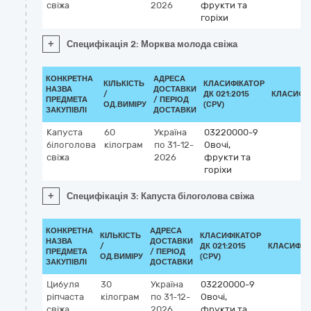
свіжа
2026
фрукти та
горіхи
+
Специфікація 2: Морква молода свіжа
КОНКРЕТНА
АДРЕСА
КІЛЬКІСТЬ
КЛАСИФІКАТОР
НАЗВА
ДОСТАВКИ
/
ДК 021:2015
КЛАСИФІ
ПРЕДМЕТА
/ ПЕРІОД
ОД.ВИМІРУ
(CPV)
ЗАКУПІВЛІ
ДОСТАВКИ
Капуста
60
Україна
03220000-9
білоголова
кілограм
по 31-12-
Овочі,
свіжа
2026
фрукти та
горіхи
+
Специфікація 3: Капуста білоголова свіжа
КОНКРЕТНА
АДРЕСА
КІЛЬКІСТЬ
КЛАСИФІКАТОР
НАЗВА
ДОСТАВКИ
/
ДК 021:2015
КЛАСИФІК
ПРЕДМЕТА
/ ПЕРІОД
ОД.ВИМІРУ
(CPV)
ЗАКУПІВЛІ
ДОСТАВКИ
Цибуля
30
Україна
03220000-9
ріпчаста
кілограм
по 31-12-
Овочі,
свіжа
2026
фрукти та