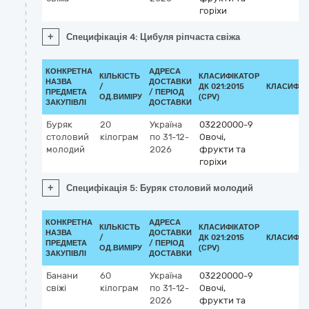
горіхи
+
Специфікація 4: Цибуля ріпчаста свіжа
КОНКРЕТНА
АДРЕСА
КІЛЬКІСТЬ
КЛАСИФІКАТОР
НАЗВА
ДОСТАВКИ
/
ДК 021:2015
КЛАСИФІК
ПРЕДМЕТА
/ ПЕРІОД
ОД.ВИМІРУ
(CPV)
ЗАКУПІВЛІ
ДОСТАВКИ
Буряк
20
Україна
03220000-9
столовий
кілограм
по 31-12-
Овочі,
молодий
2026
фрукти та
горіхи
+
Специфікація 5: Буряк столовий молодий
КОНКРЕТНА
АДРЕСА
КІЛЬКІСТЬ
КЛАСИФІКАТОР
НАЗВА
ДОСТАВКИ
/
ДК 021:2015
КЛАСИФІК
ПРЕДМЕТА
/ ПЕРІОД
ОД.ВИМІРУ
(CPV)
ЗАКУПІВЛІ
ДОСТАВКИ
Банани
60
Україна
03220000-9
свіжі
кілограм
по 31-12-
Овочі,
2026
фрукти та