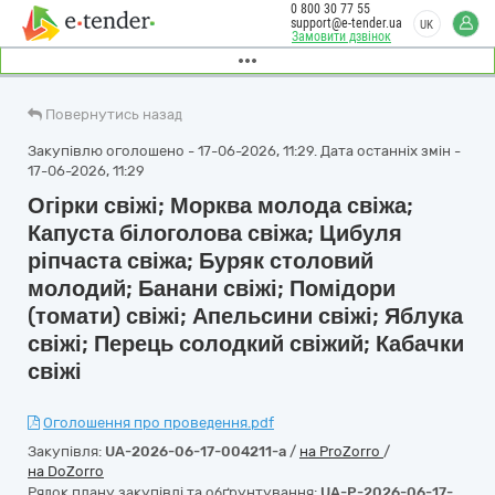
0 800 30 77 55
support@e-tender.ua
UK
Замовити дзвінок
Повернутись назад
Закупівлю оголошено - 17-06-2026, 11:29. Дата останніх змін -
17-06-2026, 11:29
Огірки свіжі; Морква молода свіжа;
Капуста білоголова свіжа; Цибуля
ріпчаста свіжа; Буряк столовий
молодий; Банани свіжі; Помідори
(томати) свіжі; Апельсини свіжі; Яблука
свіжі; Перець солодкий свіжий; Кабачки
свіжі
Оголошення про проведення.pdf
Закупівля:
UA-2026-06-17-004211-a
/
на ProZorro
/
на DoZorro
Рядок плану закупівлі та обґрунтування:
UA-P-2026-06-17-