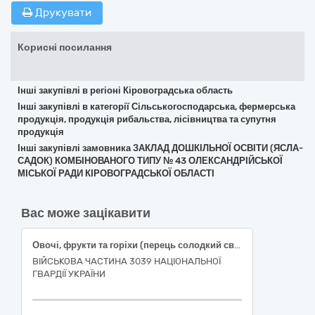
Друкувати
Корисні посилання
Інші закупівлі в регіоні Кіровоградська область
Інші закупівлі в категорії Сільськогосподарська, фермерська
продукція, продукція рибальства, лісівництва та супутня
продукція
Інші закупівлі замовника ЗАКЛАД ДОШКІЛЬНОЇ ОСВІТИ (ЯСЛА-
САДОК) КОМБІНОВАНОГО ТИПУ № 43 ОЛЕКСАНДРІЙСЬКОЇ
МІСЬКОЇ РАДИ КІРОВОГРАДСЬКОЇ ОБЛАСТІ
Вас може зацікавити
Овочі, фрукти та горіхи (перець солодкий свіжий подовженої форми, огірки свіжі польові короткоплідні, помідори тепличні свіжі округлі, часник свіжий вищого товарного сорту)
ВІЙСЬКОВА ЧАСТИНА 3039 НАЦІОНАЛЬНОЇ
ГВАРДІЇ УКРАЇНИ