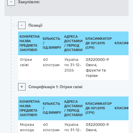
-
Закупівля:
-
Позиції
КОНКРЕТНА
АДРЕСА
КІЛЬКІСТЬ
КЛАСИФІКАТОР
НАЗВА
ДОСТАВКИ
/
ДК 021:2015
КЛАСИФІК
ПРЕДМЕТА
/ ПЕРІОД
ОД.ВИМІРУ
(CPV)
ЗАКУПІВЛІ
ДОСТАВКИ
Огірки
60
Україна
03220000-9
свіжі
кілограм
по 31-12-
Овочі,
2026
фрукти та
горіхи
+
Специфікація 1: Огірки свіжі
КОНКРЕТНА
АДРЕСА
КІЛЬКІСТЬ
КЛАСИФІКАТОР
НАЗВА
ДОСТАВКИ
/
ДК 021:2015
КЛАСИФІК
ПРЕДМЕТА
/ ПЕРІОД
ОД.ВИМІРУ
(CPV)
ЗАКУПІВЛІ
ДОСТАВКИ
Морква
60
Україна
03220000-9
молода
кілограм
по 31-12-
Овочі,