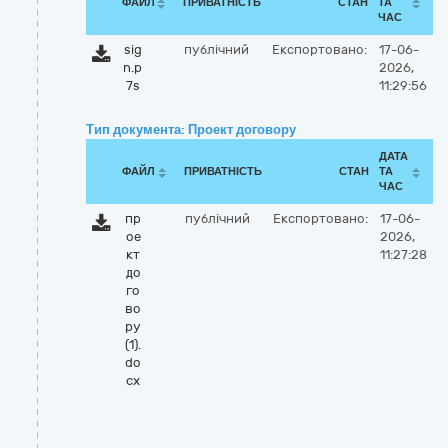
ФАЙЛ
ПРИВАТНІСТЬ
СТАН
ТА
ЧАС
sig
публічний
Експортовано:
17-06-
n.p
2026,
7s
11:29:56
Тип документа: Проект договору
ДАТА
ФАЙЛ
ПРИВАТНІСТЬ
СТАН
ТА
ЧАС
пр
публічний
Експортовано:
17-06-
ое
2026,
кт
11:27:28
до
го
во
ру
(1).
do
cx