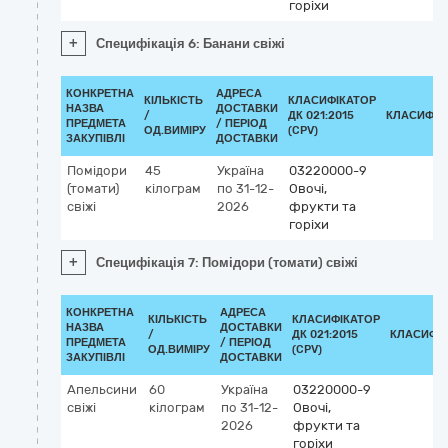
горіхи
+
Специфікація 6: Банани свіжі
КОНКРЕТНА
АДРЕСА
КІЛЬКІСТЬ
КЛАСИФІКАТОР
НАЗВА
ДОСТАВКИ
/
ДК 021:2015
КЛАСИФІК
ПРЕДМЕТА
/ ПЕРІОД
ОД.ВИМІРУ
(CPV)
ЗАКУПІВЛІ
ДОСТАВКИ
Помідори
45
Україна
03220000-9
(томати)
кілограм
по 31-12-
Овочі,
свіжі
2026
фрукти та
горіхи
+
Специфікація 7: Помідори (томати) свіжі
КОНКРЕТНА
АДРЕСА
КІЛЬКІСТЬ
КЛАСИФІКАТОР
НАЗВА
ДОСТАВКИ
/
ДК 021:2015
КЛАСИФІ
ПРЕДМЕТА
/ ПЕРІОД
ОД.ВИМІРУ
(CPV)
ЗАКУПІВЛІ
ДОСТАВКИ
Апельсини
60
Україна
03220000-9
свіжі
кілограм
по 31-12-
Овочі,
2026
фрукти та
горіхи