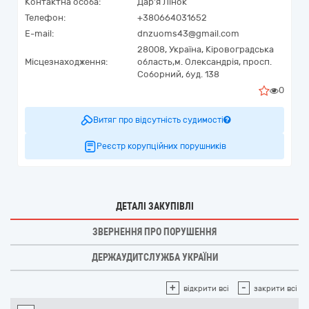
Контактна особа:
Дар'я Лінок
Телефон:
+380664031652
E-mail:
dnzuoms43@gmail.com
28008,
Україна
,
Кіровоградська
Місцезнаходження:
область,
м. Олександрія,
просп.
Соборний, буд. 138
0
Витяг про відсутність судимості
Реєстр корупційних порушників
ДЕТАЛІ ЗАКУПІВЛІ
ЗВЕРНЕННЯ ПРО ПОРУШЕННЯ
ДЕРЖАУДИТСЛУЖБА УКРАЇНИ
+
-
відкрити всі
закрити всі