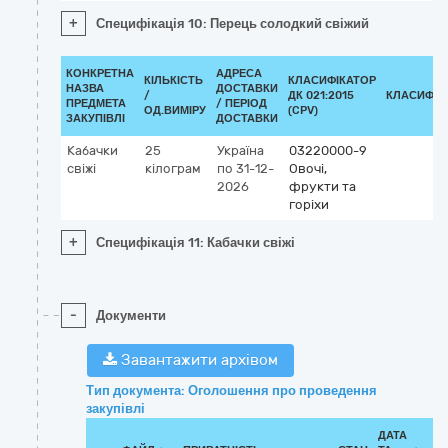
+
Специфікація 10: Перець солодкий свіжий
КОНКРЕТНА
АДРЕСА
КІЛЬКІСТЬ
КЛАСИФІКАТОР
НАЗВА
ДОСТАВКИ
/
ДК 021:2015
КЛАСИФІК
ПРЕДМЕТА
/ ПЕРІОД
ОД.ВИМІРУ
(CPV)
ЗАКУПІВЛІ
ДОСТАВКИ
Кабачки
25
Україна
03220000-9
свіжі
кілограм
по 31-12-
Овочі,
2026
фрукти та
горіхи
+
Специфікація 11: Кабачки свіжі
-
Документи
Завантажити архівом
Тип документа: Оголошення про проведення
закупівлі
ДАТА