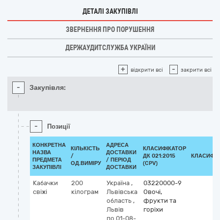
ДЕТАЛІ ЗАКУПІВЛІ
ЗВЕРНЕННЯ ПРО ПОРУШЕННЯ
ДЕРЖАУДИТСЛУЖБА УКРАЇНИ
+
-
відкрити всі
закрити всі
-
Закупівля:
-
Позиції
КОНКРЕТНА
АДРЕСА
КІЛЬКІСТЬ
КЛАСИФІКАТОР
НАЗВА
ДОСТАВКИ
/
ДК 021:2015
КЛАСИФІ
ПРЕДМЕТА
/ ПЕРІОД
ОД.ВИМІРУ
(CPV)
ЗАКУПІВЛІ
ДОСТАВКИ
Кабачки
200
Україна
,
03220000-9
свіжі
кілограм
Львівська
Овочі,
область
,
фрукти та
Львів
горіхи
по 01-08-