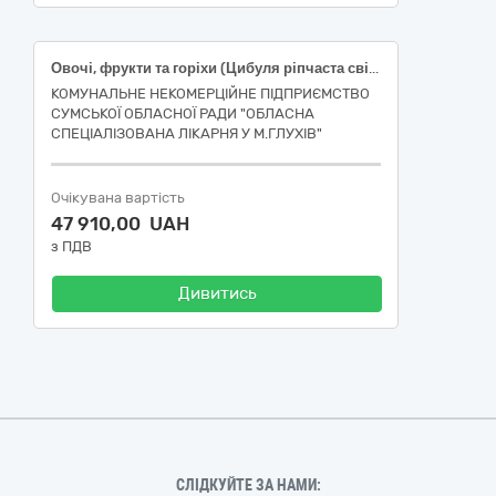
Овочі, фрукти та горіхи (Цибуля ріпчаста свіжа, вищого товарного сорту, від 5 см, ДСТУ 3234, Морква свіжа, першого товарного сорту, ДСТУ 7035, Буряк столовий першого товарного сорту, 5-10 см, ДСТУ 7033, Капуста білоголова свіжа, ранньостигла, ДСТУ 7037)
КОМУНАЛЬНЕ НЕКОМЕРЦІЙНЕ ПІДПРИЄМСТВО
СУМСЬКОЇ ОБЛАСНОЇ РАДИ "ОБЛАСНА
СПЕЦІАЛІЗОВАНА ЛІКАРНЯ У М.ГЛУХІВ"
Очікувана вартість
47 910,00 UAH
з ПДВ
Дивитись
СЛІДКУЙТЕ ЗА НАМИ: