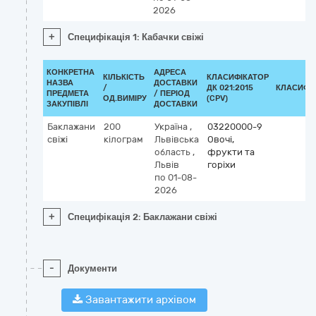
2026
+
Специфікація 1: Кабачки свіжі
КОНКРЕТНА
АДРЕСА
КІЛЬКІСТЬ
КЛАСИФІКАТОР
НАЗВА
ДОСТАВКИ
/
ДК 021:2015
КЛАСИФІ
ПРЕДМЕТА
/ ПЕРІОД
ОД.ВИМІРУ
(CPV)
ЗАКУПІВЛІ
ДОСТАВКИ
Баклажани
200
Україна
,
03220000-9
свіжі
кілограм
Львівська
Овочі,
область
,
фрукти та
Львів
горіхи
по 01-08-
2026
+
Специфікація 2: Баклажани свіжі
-
Документи
Завантажити архівом