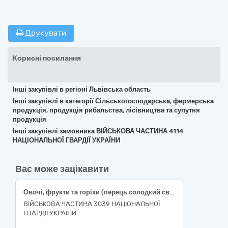
Друкувати
Корисні посилання
Інші закупівлі в регіоні Львівська область
Інші закупівлі в категорії Сільськогосподарська, фермерська
продукція, продукція рибальства, лісівництва та супутня
продукція
Інші закупівлі замовника ВІЙСЬКОВА ЧАСТИНА 4114
НАЦІОНАЛЬНОЇ ГВАРДІЇ УКРАЇНИ
Вас може зацікавити
Овочі, фрукти та горіхи (перець солодкий свіжий подовженої форми, огірки свіжі польові короткоплідні, помідори тепличні свіжі округлі, часник свіжий вищого товарного сорту)
ВІЙСЬКОВА ЧАСТИНА 3039 НАЦІОНАЛЬНОЇ
ГВАРДІЇ УКРАЇНИ