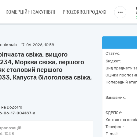
КОМЕРЦІЙНІ ЗАКУПІВЛІ
PROZORRO.ПРОДАЖІ
ніх змін - 17-06-2026, 10:58
ріпчаста свіжа, вищого
Статус:
3234, Морква свіжа, першого
Бюджет:
Вид предмету за
ряк столовий першого
Оцінка пропозиц
033, Капуста білоголова свіжа,
Попередній етап
Замовник:
/
на DoZorro
ЄДРПОУ:
6-06-17-004187-a
Контактна особ
Телефон:
 пропозицій
6, 10:58
E-mail: