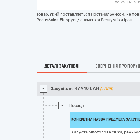
по 22-06-202
Товар, який поставляється Постачальником, не пов
Республіки Білорусь/Ісламської Республіки Іран.
ДЕТАЛІ ЗАКУПІВЛІ
ЗВЕРНЕННЯ ПРО ПОРУ
-
Закупівля:
47 910
UAH
(з ПДВ)
-
Позиції
КОНКРЕТНА НАЗВА ПРЕДМЕТА ЗАКУПІ
Капуста білоголова свіжа, ранньо