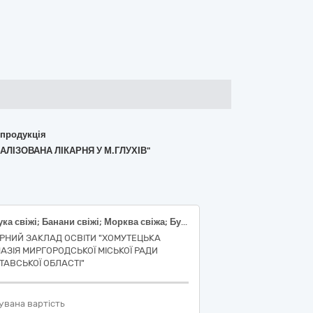
 продукція
ЛІЗОВАНА ЛІКАРНЯ У М.ГЛУХІВ"
Яблука свіжі; Банани свіжі; Морква свіжа; Буряк столовий; Цибуля ріпчаста свіжа; Помідори (томати) свіжі; Огірки свіжі; Капуста білоголова свіжа
РНИЙ ЗАКЛАД ОСВІТИ "ХОМУТЕЦЬКА
НАЗІЯ МИРГОРОДСЬКОЇ МІСЬКОЇ РАДИ
ТАВСЬКОЇ ОБЛАСТІ"
увана вартість