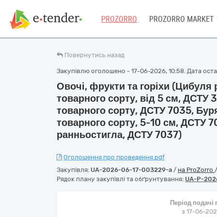
PROZORRO
PROZORRO MARKET
Повернутись назад
Закупівлю оголошено - 17-06-2026, 10:58. Дата остан
Овочі, фрукти та горіхи (Цибуля 
товарного сорту, від 5 см, ДСТУ 
товарного сорту, ДСТУ 7035, Бу
товарного сорту, 5-10 см, ДСТУ 7
ранньостигла, ДСТУ 7037)
Оголошення про проведення.pdf
Закупівля:
UA-2026-06-17-003229-a
/
на ProZorro
Рядок плану закупівлі та обґрунтування:
UA-P-202
Період подачі
з 17-06-202