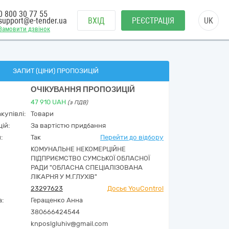
0 800 30 77 55
support@e-tender.ua
ВХІД
РЕЄСТРАЦІЯ
UK
Замовити дзвінок
ЗАПИТ (ЦІНИ) ПРОПОЗИЦІЙ
ОЧІКУВАННЯ ПРОПОЗИЦІЙ
47 910
UAH
(з ПДВ)
купівлі:
Товари
ій:
За вартістю придбання
:
Так
Перейти до відбору
КОМУНАЛЬНЕ НЕКОМЕРЦІЙНЕ
ПІДПРИЄМСТВО СУМСЬКОЇ ОБЛАСНОЇ
РАДИ "ОБЛАСНА СПЕЦІАЛІЗОВАНА
ЛІКАРНЯ У М.ГЛУХІВ"
23297623
Досьє YouControl
а:
Геращенко Анна
380666424544
knposlgluhiv@gmail.com