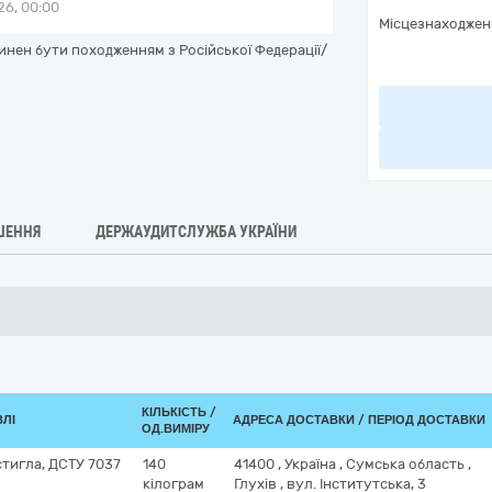
6, 00:00
Місцезнаходжен
инен бути походженням з Російської Федерації/
ШЕННЯ
ДЕРЖАУДИТСЛУЖБА УКРАЇНИ
КІЛЬКІСТЬ /
ВЛІ
АДРЕСА ДОСТАВКИ / ПЕРІОД ДОСТАВКИ
ОД.ВИМІРУ
стигла, ДСТУ 7037
140
41400
,
Україна
,
Сумська область
,
кілограм
Глухів
,
вул. Інститутська, 3