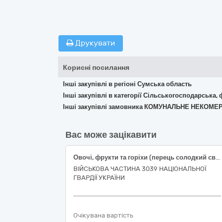
Друкувати
Корисні посилання
Інші закупівлі в регіоні Сумська область
Інші закупівлі в категорії Сільськогосподарська,
Інші закупівлі замовника КОМУНАЛЬНЕ НЕКОМ
Вас може зацікавити
Овочі, фрукти та горіхи (перець солодкий свіжий подовженої форми, огірки свіжі польові короткоплідні, помідори тепличні свіжі округлі, часник свіжий вищого товарного сорту)
ВІЙСЬКОВА ЧАСТИНА 3039 НАЦІОНАЛЬНОЇ
ГВАРДІЇ УКРАЇНИ
Очікувана вартість