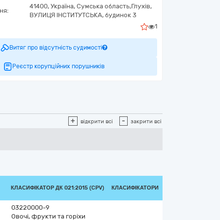
41400,
Україна
,
Сумська область,
Глухів,
ня:
ВУЛИЦЯ ІНСТИТУТСЬКА, будинок 3
1
Витяг про відсутність судимості
Реєстр корупційних порушників
+
-
відкрити всі
закрити всі
КЛАСИФІКАТОР ДК 021:2015 (CPV)
КЛАСИФІКАТОРИ
03220000-9
Овочі, фрукти та горіхи