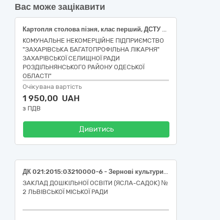
Вас може зацікавити
Картопля столова пізня, клас перший, ДСТУ 9221
КОМУНАЛЬНЕ НЕКОМЕРЦІЙНЕ ПІДПРИЄМСТВО
"ЗАХАРІВСЬКА БАГАТОПРОФІЛЬНА ЛІКАРНЯ"
ЗАХАРІВСЬКОЇ СЕЛИЩНОЇ РАДИ
РОЗДІЛЬНЯНСЬКОГО РАЙОНУ ОДЕСЬКОЇ
ОБЛАСТІ"
Очікувана вартість
1 950,00 UAH
з ПДВ
Дивитись
ДК 021:2015:03210000-6 - Зернові культури та картопля (картопля столова рання (молода), клас перший, ДСТУ 9221)
ЗАКЛАД ДОШКІЛЬНОЇ ОСВІТИ (ЯСЛА-САДОК) №
2 ЛЬВІВСЬКОЇ МІСЬКОЇ РАДИ