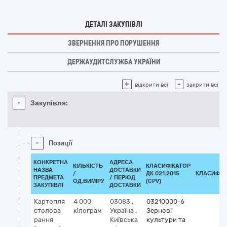
ДЕТАЛІ ЗАКУПІВЛІ
ЗВЕРНЕННЯ ПРО ПОРУШЕННЯ
ДЕРЖАУДИТСЛУЖБА УКРАЇНИ
+
-
відкрити всі
закрити всі
-
Закупівля:
-
Позиції
КОНКРЕТНА
АДРЕСА
КІЛЬКІСТЬ
КЛАСИФІКАТОР
НАЗВА
ДОСТАВКИ
/
ДК 021:2015
КЛАСИФІК
ПРЕДМЕТА
/ ПЕРІОД
ОД.ВИМІРУ
(CPV)
ЗАКУПІВЛІ
ДОСТАВКИ
Картопля
4 000
03083
,
03210000-6
столова
кілограм
Україна
,
Зернові
рання
Київська
культури та