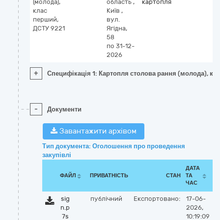
(молода),
область
,
картопля
клас
Київ
,
перший,
вул.
ДСТУ 9221
Ягідна,
58
по 31-12-
2026
+
Специфікація 1: Картопля столова рання (молода), кл
-
Документи
Завантажити архівом
Тип документа: Оголошення про проведення
закупівлі
ДАТА
ФАЙЛ
ПРИВАТНІСТЬ
СТАН
ТА
ЧАС
sig
публічний
Експортовано:
17-06-
n.p
2026,
7s
10:19:09