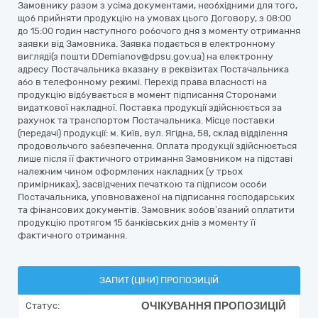
Замовнику разом з усіма документами, необхідними для того,
щоб прийняти продукцію на умовах цього Договору, з 08:00
до 15:00 годин наступного робочого дня з моменту отримання
заявки від Замовника. Заявка подається в електронному
вигляді(з пошти DDemianov@dpsu.gov.ua) на електронну
адресу Постачальника вказану в реквізитах Постачальника
або в телефонному режимі. Перехід права власності на
продукцію відбувається в момент підписання Сторонами
видаткової накладної. Поставка продукції здійснюється за
рахунок та транспортом Постачальника. Місце поставки
(передачі) продукції: м. Київ, вул. Ягідна, 58, склад відділення
продовольчого забезпечення. Оплата продукції здійснюється
лише після її фактичного отримання Замовником на підставі
належним чином оформлених накладних (у трьох
примірниках), засвідчених печаткою та підписом особи
Постачальника, уповноваженої на підписання господарських
та фінансових документів. Замовник зобов’язаний оплатити
продукцію протягом 15 банківських днів з моменту її
фактичного отримання.
ЗАПИТ (ЦІНИ) ПРОПОЗИЦІЙ
ОЧІКУВАННЯ ПРОПОЗИЦІЙ
Статус: