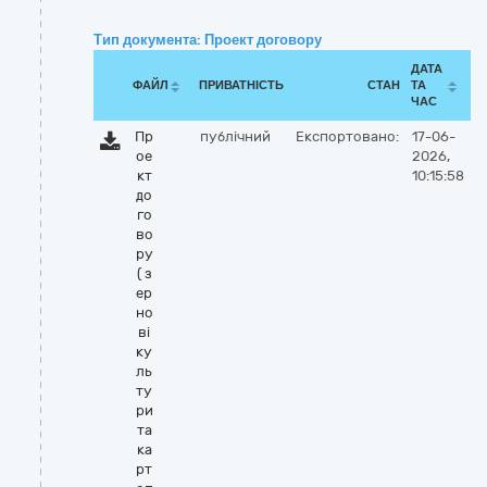
Тип документа: Проект договору
ДАТА
ФАЙЛ
ПРИВАТНІСТЬ
СТАН
ТА
ЧАС
Пр
публічний
Експортовано:
17-06-
ое
2026,
кт
10:15:58
до
го
во
ру
( з
ер
но
ві
ку
ль
ту
ри
та
ка
рт