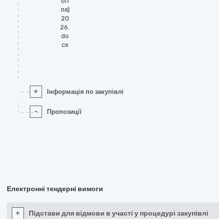
оп
ля)
20
26.
do
cx
+
Інформація по закупівлі
-
Пропозиції
Електронні тендерні вимоги
+
Підстави для відмови в участі у процедурі закупівлі