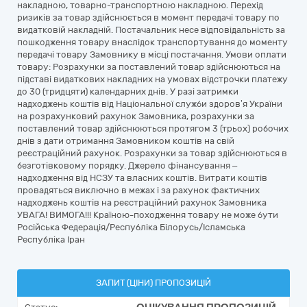
накладною, товарно-транспортною накладною. Перехід
ризиків за товар здійснюється в момент передачі товару по
видатковій накладній. Постачальник несе відповідальність за
пошкодження товару внаслідок транспортування до моменту
передачі товару Замовнику в місці постачання. Умови оплати
товару: Розрахунки за поставлений товар здійснюються на
підставі видаткових накладних на умовах відстрочки платежу
до 30 (тридцяти) календарних днів. У разі затримки
надходжень коштів від Національної служби здоров’я України
на розрахунковий рахунок Замовника, розрахунки за
поставлений товар здійснюються протягом 3 (трьох) робочих
днів з дати отримання Замовником коштів на свій
реєстраційний рахунок. Розрахунки за товар здійснюються в
безготівковому порядку. Джерело фінансування –
надходження від НСЗУ та власних коштів. Витрати коштів
провадяться виключно в межах і за рахунок фактичних
надходжень коштів на реєстраційний рахунок Замовника
УВАГА! ВИМОГА!!! Країною-походження товару не може бути
Російська Федерація/Республіка Білорусь/Ісламська
Республіка Іран
ЗАПИТ (ЦІНИ) ПРОПОЗИЦІЙ