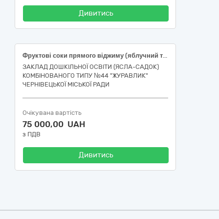
Дивитись
Фруктові соки прямого віджиму (яблучний та яблучно-грушевий) у тарі Bag-in-box 10 л
ЗАКЛАД ДОШКІЛЬНОЇ ОСВІТИ (ЯСЛА-САДОК)
КОМБІНОВАНОГО ТИПУ №44 "ЖУРАВЛИК"
ЧЕРНІВЕЦЬКОЇ МІСЬКОЇ РАДИ
Очікувана вартість
75 000,00 UAH
з ПДВ
Дивитись