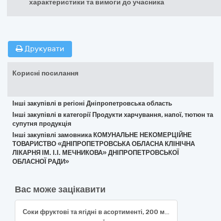
характеристики та вимоги до учасника
Друкувати
Корисні посилання
Інші закупівлі в регіоні Дніпропетровська область
Інші закупівлі в категорії Продукти харчування, напої, тютюн та
супутня продукція
Інші закупівлі замовника КОМУНАЛЬНЕ НЕКОМЕРЦІЙНЕ
ТОВАРИСТВО «ДНІПРОПЕТРОВСЬКА ОБЛАСНА КЛІНІЧНА
ЛІКАРНЯ ІМ. І.І. МЕЧНИКОВА» ДНІПРОПЕТРОВСЬКОЇ
ОБЛАСНОЇ РАДИ»
Вас може зацікавити
Соки фруктові та ягідні в асортименті, 200 мл, відновлені, пастеризовані, без цукру (15321000-4 Фруктові соки)