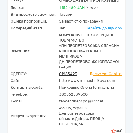
ОЧІКУВАННЯ ПРОПОЗИЦІЙ
Статус:
Бюджет:
1 152 480
UAH
(з ПДВ)
Вид предмету закупівлі:
Товари
Оцінка пропозицій:
За вартістю придбання
Попередній етап:
Так
Перейти до відбору
КОМУНАЛЬНЕ НЕКОМЕРЦІЙНЕ
ТОВАРИСТВО
«ДНІПРОПЕТРОВСЬКА ОБЛАСНА
Замовник:
КЛІНІЧНА ЛІКАРНЯ ІМ. І.І.
МЕЧНИКОВА»
ДНІПРОПЕТРОВСЬКОЇ ОБЛАСНОЇ
РАДИ»
ЄДРПОУ:
01985423
Досьє YouControl
Сайт:
http://www.m.mechnikova.com
Контактна особа:
Приходько Олена Геннадіївна
Телефон:
380562339500
E-mail:
tender.dnepr.po@ukr.net
49005,
Україна
,
Дніпропетровська
Місцезнаходження:
область,
Дніпро,
ПЛОЩА
СОБОРНА, 14
0