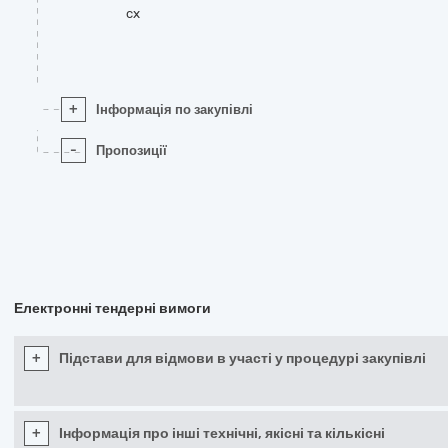
cx
+
Інформація по закупівлі
-
Пропозиції
Електронні тендерні вимоги
+
Підстави для відмови в участі у процедурі закупівлі
+
Інформація про інші технічні, якісні та кількісні