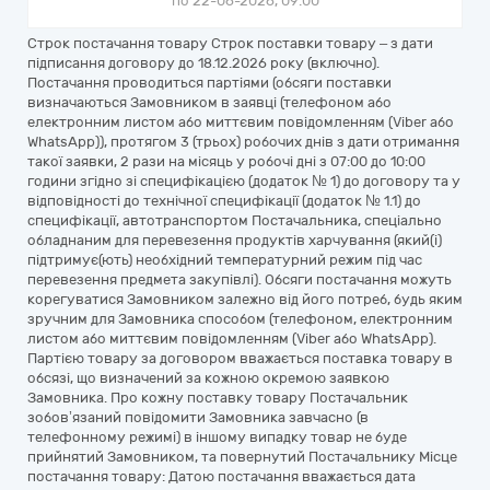
по 22-06-2026, 09:00
Строк постачання товару Строк поставки товару – з дати
підписання договору до 18.12.2026 року (включно).
Постачання проводиться партіями (обсяги поставки
визначаються Замовником в заявці (телефоном або
електронним листом або миттєвим повідомленням (Viber або
WhatsApp)), протягом 3 (трьох) робочих днів з дати отримання
такої заявки, 2 рази на місяць у робочі дні з 07:00 до 10:00
години згідно зі специфікацією (додаток № 1) до договору та у
відповідності до технічної специфікації (додаток № 1.1) до
специфікації, автотранспортом Постачальника, спеціально
обладнаним для перевезення продуктів харчування (який(і)
підтримує(ють) необхідний температурний режим під час
перевезення предмета закупівлі). Обсяги постачання можуть
корегуватися Замовником залежно від його потреб, будь яким
зручним для Замовника способом (телефоном, електронним
листом або миттєвим повідомленням (Viber або WhatsApp).
Партією товару за договором вважається поставка товару в
обсязі, що визначений за кожною окремою заявкою
Замовника. Про кожну поставку товару Постачальник
зобов’язаний повідомити Замовника завчасно (в
телефонному режимі) в іншому випадку товар не буде
прийнятий Замовником, та повернутий Постачальнику Місце
постачання товару: Датою постачання вважається дата