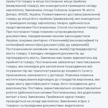
прибуття товару в місце постачання: місце прийому
(зважування) товару), яке знаходиться в приміщенні складу
харчоблоку Замовника, площа Соборна, будинок 14, місто
Дніпро, 49005, Україна. Розвантаження і доставка (занесення)
товару до місця його прийому (зважування), яке знаходиться
в приміщенні складу харчоблоку лікарні, здійснюється
представниками Постачальника. Спосіб постачання товару:
При постачанні товар повинен супроводжуватися
документами, передбаченими чинним законодавством
України, зокрема санітарно-гігієнічним(и) висновком(ами) та
копією(ями) чинного(их) документу(ів), що завірений(і)
Постачальником належним чином, який(і) підтверджує(ють)
якість товару. У випадку ненадання документів, що
підтверджують якість, Замовник має право відмовитись від
прийняття товару. Постачальник забезпечує таке пакування
товару, яке необхідне для запобігання пошкодженню або
псуванню під час транспортування до кінцевого пункту
призначення, зазначеного у договорі. Упаковка повинна
містити маркування відповідно до стандартів виробника, яке
надає змогу ідентифікувати товар, його походження, дату
виробництва. Поставка, завантажувально-розвантажувальні
роботи здійснюються силами Постачальника, без додаткових
витрат з боку Замовника. Приймання-здача товару
проводиться на складі харчоблоку Замовника згідно з
товарно-супровідними документами: видатковою