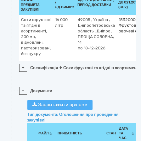
НАЗВА
АДРЕСА ДОСТАВКИ /
/
ДК 021:2015
ПРЕДМЕТА
ПЕРІОД ДОСТАВКИ
ОД.ВИМІРУ
(CPV)
ЗАКУПІВЛІ
Соки фруктові
16 000
49005
,
Україна
,
15320000-
та ягідні в
літр
Дніпропетровська
Фруктові т
асортименті,
область
,
Дніпро
,
овочеві со
200 мл,
ПЛОЩА СОБОРНА,
відновлені,
14
пастеризовані,
по 18-12-2026
без цукру
+
Специфікація 1: Соки фруктові та ягідні в асортименті,
-
Документи
Завантажити архівом
Тип документа: Оголошення про проведення
закупівлі
ДАТА
ФАЙЛ
ПРИВАТНІСТЬ
СТАН
ТА
ЧАС