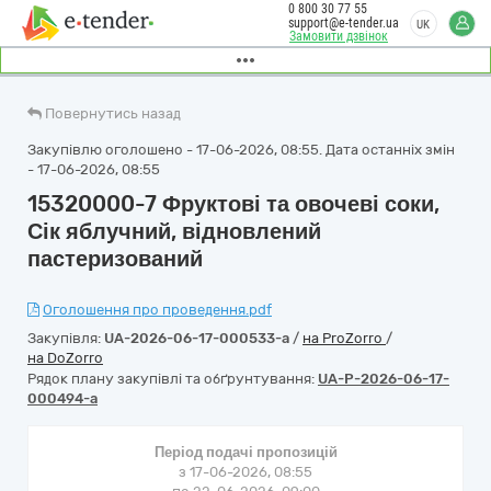
0 800 30 77 55
support@e-tender.ua
UK
Замовити дзвінок
Повернутись назад
Закупівлю оголошено - 17-06-2026, 08:55. Дата останніх змін
- 17-06-2026, 08:55
15320000-7 Фруктові та овочеві соки,
Сік яблучний, відновлений
пастеризований
Оголошення про проведення.pdf
Закупівля:
UA-2026-06-17-000533-a
/
на ProZorro
/
на DoZorro
Рядок плану закупівлі та обґрунтування:
UA-P-2026-06-17-
000494-a
Період подачі пропозицій
з 17-06-2026, 08:55