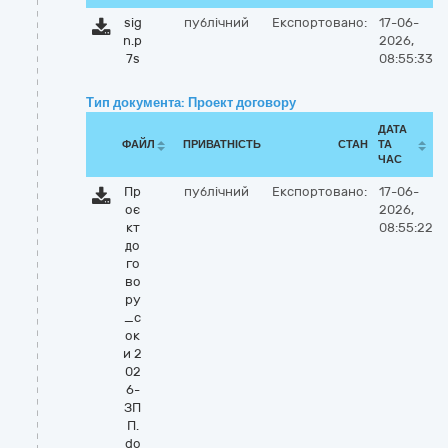
sig
публічний
Експортовано:
17-06-
n.p
2026,
7s
08:55:33
Тип документа: Проект договору
ДАТА
ФАЙЛ
ПРИВАТНІСТЬ
СТАН
ТА
ЧАС
Пр
публічний
Експортовано:
17-06-
оє
2026,
кт
08:55:22
до
го
во
ру
_с
ок
и 2
02
6-
ЗП
П.
do