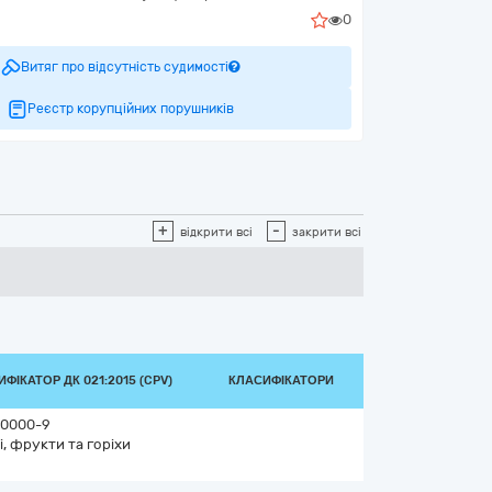
0
Витяг про відсутність судимості
Реєстр корупційних порушників
+
-
відкрити всі
закрити всі
ФІКАТОР ДК 021:2015 (CPV)
КЛАСИФІКАТОРИ
0000-9
і, фрукти та горіхи