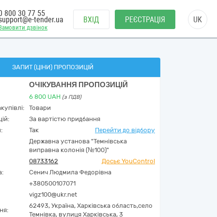
0 800 30 77 55
support@e-tender.ua
ВХІД
РЕЄСТРАЦІЯ
UK
Замовити дзвінок
ЗАПИТ (ЦІНИ) ПРОПОЗИЦІЙ
ОЧІКУВАННЯ ПРОПОЗИЦІЙ
6 800
UAH
(з ПДВ)
купівлі:
Товари
ій:
За вартістю придбання
:
Так
Перейти до відбору
Державна установа "Темнівська
виправна колонія (№100)"
08733162
Досьє YouControl
а:
Сенич Людмила Федорівна
+380500107071
vigz100@ukr.net
62493,
Україна
,
Харківська область,
село
ня:
Темнівка,
вулиця Харківська, 3