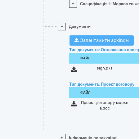
+
Специфікація 1: Морква свіж
-
Документи
Завантажити архівом
Тип документа: Оголошення про п
ФАЙЛ
sign.p7s
Тип документа: Проект договору
ФАЙЛ
Проект договору моркв
а.doc
+
Інформація по закупівлі