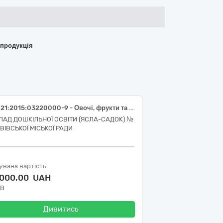
 продукція
ДК 021:2015:03220000-9 - Овочі, фрукти та горіхи (полуниця свіжа, першого товарного сорту, ДСТУ 7653)
ЛАД ДОШКІЛЬНОЇ ОСВІТИ (ЯСЛА-САДОК) №
ВІВСЬКОЇ МІСЬКОЇ РАДИ
увана вартість
 000,00 UAH
ДВ
Дивитись