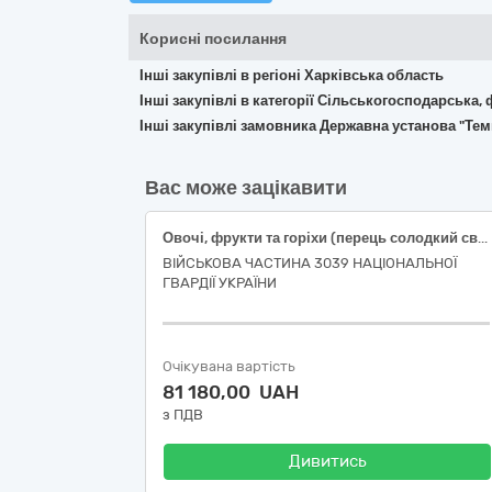
Корисні посилання
Інші закупівлі в регіоні Харківська область
Інші закупівлі в категорії Сільськогосподарська,
Інші закупівлі замовника Державна установа "Те
Вас може зацікавити
Овочі, фрукти та горіхи (перець солодкий свіжий подовженої форми, огірки свіжі польові короткоплідні, помідори тепличні свіжі округлі, часник свіжий вищого товарного сорту)
ВІЙСЬКОВА ЧАСТИНА 3039 НАЦІОНАЛЬНОЇ
ГВАРДІЇ УКРАЇНИ
Очікувана вартість
81 180,00 UAH
з ПДВ
Дивитись