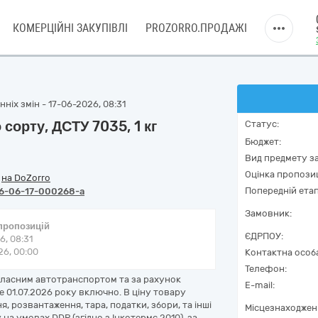
КОМЕРЦІЙНІ ЗАКУПІВЛІ
PROZORRO.ПРОДАЖІ
ніх змін - 17-06-2026, 08:31
сорту, ДСТУ 7035, 1 кг
Статус:
Бюджет:
Вид предмету за
Оцінка пропозиц
/
на DoZorro
Попередній етап
6-06-17-000268-a
Замовник:
 пропозицій
ЄДРПОУ:
6, 08:31
6, 00:00
Контактна особ
Телефон:
ласним автотранспортом та за рахунок
E-mail:
 01.07.2026 року включно. В ціну товару
, розвантаження, тара, податки, збори, та інші
Місцезнаходжен
а умовах DDP (згідно з Інкотермс 2010), за