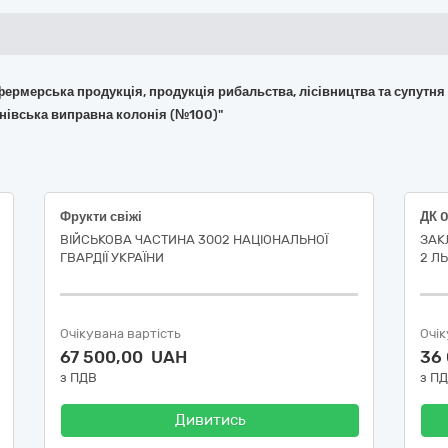
 фермерська продукція, продукція рибальства, лісівництва та супутня
мнівська виправна колонія (№100)"
Фрукти свіжі
ВІЙСЬКОВА ЧАСТИНА 3002 НАЦІОНАЛЬНОЇ
ЗАК
ГВАРДІЇ УКРАЇНИ
2 ЛЬ
Очікувана вартість
Очік
67 500,00 UAH
36
з ПДВ
з П
Дивитись