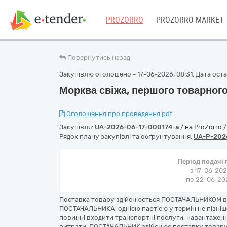
PROZORRO
PROZORRO MARKET
Повернутись назад
Закупівлю оголошено - 17-06-2026, 08:31. Дата остан
Морква свіжа, першого товарного 
Оголошення про проведення.pdf
Закупівля:
UA-2026-06-17-000174-a
/
на ProZorro
Рядок плану закупівлі та обґрунтування:
UA-P-202
Період подачі
з 17-06-202
по 22-06-202
Поставка товару здійснюється ПОСТАЧАЛЬНИКОМ в
ПОСТАЧАЛЬНИКА, однією партією у термін не пізніше
повинні входити транспортні послуги, навантаження
витрати. ПОСТАЧАЛЬНИК здійснює поставку товару н