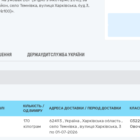
йон, село Темнівка, вулиця Харківська, буд.3,
№100)».
ШЕННЯ
ДЕРЖАУДИТСЛУЖБА УКРАЇНИ
КІЛЬКІСТЬ /
ВЛІ
АДРЕСА ДОСТАВКИ / ПЕРІОД ДОСТАВКИ
КЛАСИ
ОД.ВИМІРУ
170
62493
,
Україна
,
Харківська область
,
0322
кілограм
село Темнівка
,
вулиця Харківська, 3
Овоч
по 01-07-2026