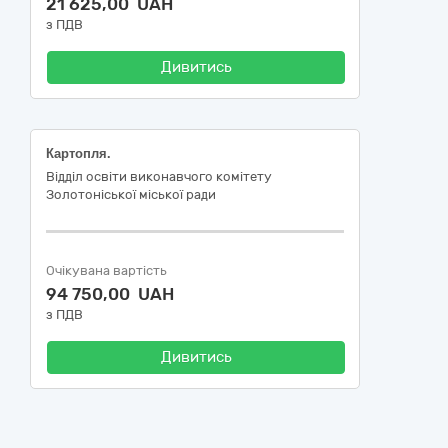
21 625,00 UAH
з ПДВ
Дивитись
Картопля.
Відділ освіти виконавчого комітету
Золотоніської міської ради
Очікувана вартість
94 750,00 UAH
з ПДВ
Дивитись