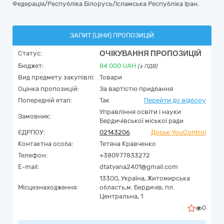
Федерація/Республіка Білорусь/Ісламська Республіка Іран.
ЗАПИТ (ЦІНИ) ПРОПОЗИЦІЙ
ОЧІКУВАННЯ ПРОПОЗИЦІЙ
Статус:
Бюджет:
84 000
UAH
(з ПДВ)
Вид предмету закупівлі:
Товари
Оцінка пропозицій:
За вартістю придбання
Попередній етап:
Так
Перейти до відбору
Управління освіти і науки
Замовник:
Бердичівської міської ради
ЄДРПОУ:
02143206
Досьє YouControl
Контактна особа:
Тетяна Кравченко
Телефон:
+380977833272
E-mail:
dtatyana2401@gmail.com
13300,
Україна
,
Житомирська
Місцезнаходження:
область,
м. Бердичів,
пл.
Центральна, 1
0