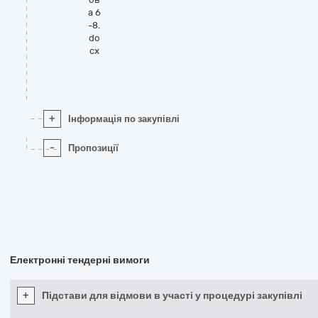
а 6
-8.
do
cx
+
Інформація по закупівлі
-
Пропозиції
Електронні тендерні вимоги
+
Підстави для відмови в участі у процедурі закупівлі