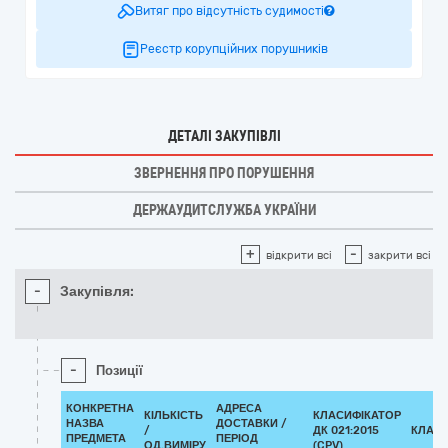
Витяг про відсутність судимості
Реєстр корупційних порушників
ДЕТАЛІ ЗАКУПІВЛІ
ЗВЕРНЕННЯ ПРО ПОРУШЕННЯ
ДЕРЖАУДИТСЛУЖБА УКРАЇНИ
+
-
відкрити всі
закрити всі
-
Закупівля:
-
Позиції
КОНКРЕТНА
АДРЕСА
КІЛЬКІСТЬ
КЛАСИФІКАТОР
НАЗВА
ДОСТАВКИ /
/
ДК 021:2015
КЛАСИ
ПРЕДМЕТА
ПЕРІОД
ОД.ВИМІРУ
(CPV)