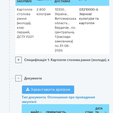
ЗАКУПІВЛІ
ДОСТАВКИ
Картопля
2 800
13300
,
03210000-6
столова
кілограм
Україна
,
Зернові
рання
Житомирська
культури та
(молода),
область
,
картопля
клас
Бердичів
,
пл.
перший,
Центральна,
ДСТУ 9221
1 (заклади
замовника)
по 31-08-
2026
+
Специфікація 1: Картопля столова рання (молода), кл
-
Документи
Завантажити архівом
Тип документа: Оголошення про проведення
закупівлі
ДАТА
ФАЙЛ
ПРИВАТНІСТЬ
СТАН
ТА