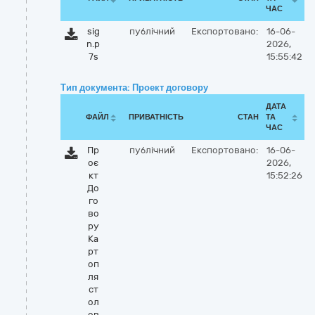
ЧАС
sig
публічний
Експортовано:
16-06-
n.p
2026,
7s
15:55:42
Тип документа: Проект договору
ДАТА
ФАЙЛ
ПРИВАТНІСТЬ
СТАН
ТА
ЧАС
Пр
публічний
Експортовано:
16-06-
оє
2026,
кт
15:52:26
До
го
во
ру
Ка
рт
оп
ля
ст
ол
ов