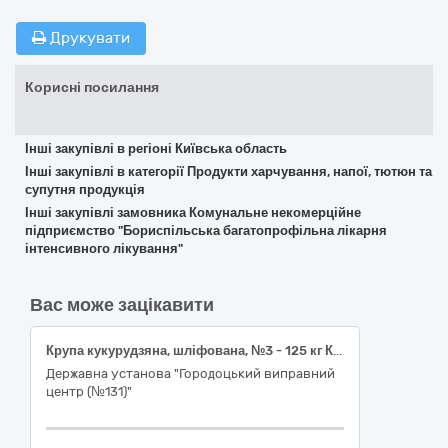
Друкувати
Корисні посилання
Інші закупівлі в регіоні Київська область
Інші закупівлі в категорії Продукти харчування, напої, тютюн та
супутня продукція
Інші закупівлі замовника Комунальне некомерційне
підприємство "Бориспільська багатопрофільна лікарня
інтенсивного лікування"
Вас може зацікавити
Крупа кукурудзяна, шліфована, №3 - 125 кг Крупа ячна № 2 - 50 кг
Державна установа "Городоцький виправний
центр (№131)"