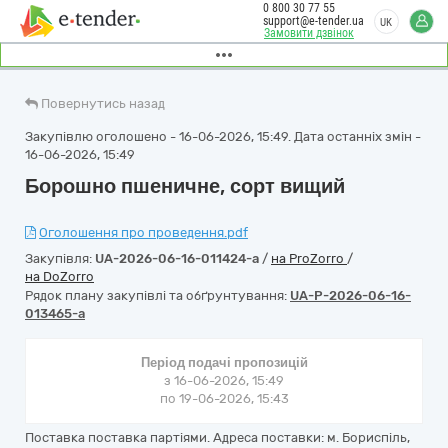
0 800 30 77 55
support@e-tender.ua
UK
Замовити дзвінок
Повернутись назад
Закупівлю оголошено - 16-06-2026, 15:49. Дата останніх змін -
16-06-2026, 15:49
Борошно пшеничне, сорт вищий
Оголошення про проведення.pdf
Закупівля:
UA-2026-06-16-011424-a
/
на ProZorro
/
на DoZorro
Рядок плану закупівлі та обґрунтування:
UA-P-2026-06-16-
013465-a
Період подачі пропозицій
з 16-06-2026, 15:49
по 19-06-2026, 15:43
Поставка поставка партіями. Адреса поставки: м. Бориспіль,