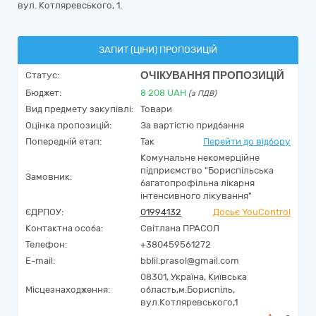
вул. Котляревського, 1.
ЗАПИТ (ЦІНИ) ПРОПОЗИЦІЙ
ОЧІКУВАННЯ ПРОПОЗИЦІЙ
Статус:
Бюджет:
8 208
UAH
(з ПДВ)
Вид предмету закупівлі:
Товари
Оцінка пропозицій:
За вартістю придбання
Попередній етап:
Так
Перейти до відбору
Комунальне некомерційне
підприємство "Бориспільська
Замовник:
багатопрофільна лікарня
інтенсивного лікування"
ЄДРПОУ:
01994132
Досьє YouControl
Контактна особа:
Світлана ПРАСОЛ
Телефон:
+380459561272
E-mail:
bblil.prasol@gmail.com
08301,
Україна
,
Київська
Місцезнаходження:
область,
м.Бориспіль,
вул.Котляревського,1