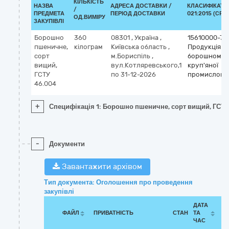
КІЛЬКІСТЬ
НАЗВА
АДРЕСА ДОСТАВКИ /
КЛАСИФІКАТО
/
ПРЕДМЕТА
ПЕРІОД ДОСТАВКИ
021:2015 (CPV)
ОД.ВИМІРУ
ЗАКУПІВЛІ
Борошно
360
08301
,
Україна
,
15610000-7
пшеничне,
кілограм
Київська область
,
Продукція
сорт
м.Бориспіль
,
борошномел
вищий,
вул.Котляревського,1
круп'яної
ГСТУ
по 31-12-2026
промислово
46.004
+
Специфікація 1: Борошно пшеничне, сорт вищий, ГСТУ
-
Документи
Завантажити архівом
Тип документа: Оголошення про проведення
закупівлі
ДАТА
ФАЙЛ
ПРИВАТНІСТЬ
СТАН
ТА
ЧАС