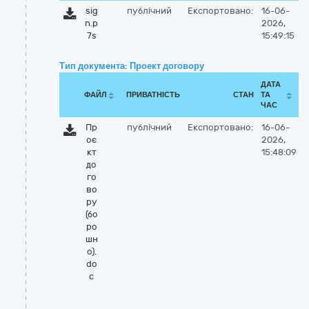
sig
публічний
Експортовано:
16-06-
n.p
2026,
7s
15:49:15
Тип документа: Проект договору
ДАТА
ФАЙЛ
ПРИВАТНІСТЬ
СТАН
ТА
ЧАС
Пр
публічний
Експортовано:
16-06-
оє
2026,
кт
15:48:09
до
го
во
ру
(бо
ро
шн
о).
do
c