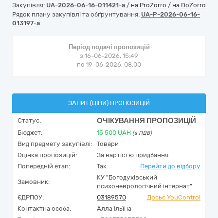
Закупівля:
UA-2026-06-16-011421-a
/
на ProZorro
/
на DoZorro
Рядок плану закупівлі та обґрунтування:
UA-P-2026-06-16-
013197-a
Період подачі пропозицій
з 16-06-2026, 15:49
по 19-06-2026, 08:00
ЗАПИТ (ЦІНИ) ПРОПОЗИЦІЙ
ОЧІКУВАННЯ ПРОПОЗИЦІЙ
Статус:
Бюджет:
15 500
UAH
(з ПДВ)
Вид предмету закупівлі:
Товари
Оцінка пропозицій:
За вартістю придбання
Попередній етап:
Так
Перейти до відбору
КУ "Богодухівський
Замовник:
психоневрологічний інтернат"
ЄДРПОУ:
03189570
Досьє YouControl
Контактна особа:
Алла Ільїна