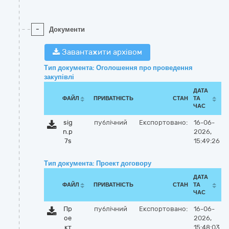
-
Документи
Завантажити архівом
Тип документа: Оголошення про проведення
закупівлі
ДАТА
ФАЙЛ
ПРИВАТНІСТЬ
СТАН
ТА
ЧАС
sig
публічний
Експортовано:
16-06-
n.p
2026,
7s
15:49:26
Тип документа: Проект договору
ДАТА
ФАЙЛ
ПРИВАТНІСТЬ
СТАН
ТА
ЧАС
Пр
публічний
Експортовано:
16-06-
ое
2026,
кт
15:48:03