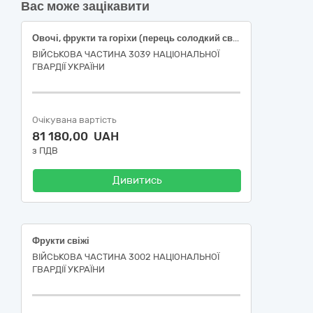
Вас може зацікавити
Овочі, фрукти та горіхи (перець солодкий свіжий подовженої форми, огірки свіжі польові короткоплідні, помідори тепличні свіжі округлі, часник свіжий вищого товарного сорту)
ВІЙСЬКОВА ЧАСТИНА 3039 НАЦІОНАЛЬНОЇ
ГВАРДІЇ УКРАЇНИ
Очікувана вартість
81 180,00 UAH
з ПДВ
Дивитись
Фрукти свіжі
ВІЙСЬКОВА ЧАСТИНА 3002 НАЦІОНАЛЬНОЇ
ГВАРДІЇ УКРАЇНИ