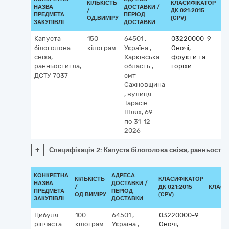
КІЛЬКІСТЬ
КЛАСИФІКАТОР
НАЗВА
ДОСТАВКИ /
/
ДК 021:2015
КЛ
ПРЕДМЕТА
ПЕРІОД
ОД.ВИМІРУ
(CPV)
ЗАКУПІВЛІ
ДОСТАВКИ
Капуста
150
64501
,
03220000-9
білоголова
кілограм
Україна
,
Овочі,
свіжа,
Харківська
фрукти та
ранньостигла,
область
,
горіхи
ДСТУ 7037
смт
Сахновщина
,
вулиця
Тарасів
Шлях, 69
по 31-12-
2026
+
Специфікація 2: Капуста білоголова свіжа, ранньостиг
КОНКРЕТНА
АДРЕСА
КІЛЬКІСТЬ
КЛАСИФІКАТОР
НАЗВА
ДОСТАВКИ /
/
ДК 021:2015
КЛАСИ
ПРЕДМЕТА
ПЕРІОД
ОД.ВИМІРУ
(CPV)
ЗАКУПІВЛІ
ДОСТАВКИ
Цибуля
100
64501
,
03220000-9
ріпчаста
кілограм
Україна
,
Овочі,