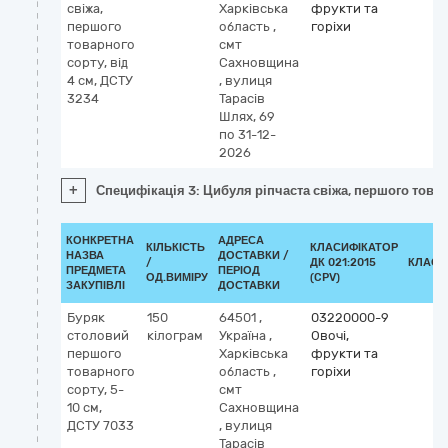
свіжа,
Харківська
фрукти та
першого
область
,
горіхи
товарного
смт
сорту, від
Сахновщина
4 см, ДСТУ
,
вулиця
3234
Тарасів
Шлях, 69
по 31-12-
2026
+
Специфікація 3: Цибуля ріпчаста свіжа, першого товар
КОНКРЕТНА
АДРЕСА
КІЛЬКІСТЬ
КЛАСИФІКАТОР
НАЗВА
ДОСТАВКИ /
/
ДК 021:2015
КЛАСИ
ПРЕДМЕТА
ПЕРІОД
ОД.ВИМІРУ
(CPV)
ЗАКУПІВЛІ
ДОСТАВКИ
Буряк
150
64501
,
03220000-9
столовий
кілограм
Україна
,
Овочі,
першого
Харківська
фрукти та
товарного
область
,
горіхи
сорту, 5-
смт
10 см,
Сахновщина
ДСТУ 7033
,
вулиця
Тарасів