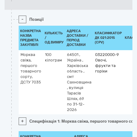
-
Позиції
КОНКРЕТНА
АДРЕСА
КІЛЬКІСТЬ
КЛАСИФІКАТОР
НАЗВА
ДОСТАВКИ /
/
ДК 021:2015
КЛАСИ
ПРЕДМЕТА
ПЕРІОД
ОД.ВИМІРУ
(CPV)
ЗАКУПІВЛІ
ДОСТАВКИ
Морква
100
64501
,
03220000-9
свіжа,
кілограм
Україна
,
Овочі,
першого
Харківська
фрукти та
товарного
область
,
горіхи
сорту,
смт
ДСТУ 7035
Сахновщина
,
вулиця
Тарасів
Шлях, 69
по 31-12-
2026
+
Специфікація 1: Морква свіжа, першого товарного сор
КОНКРЕТНА
АДРЕСА