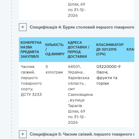
Шлях, 69
по 31-12-
2026
+
Специфікація 4: Буряк столовий першого товарного со
КОНКРЕТНА
АДРЕСА
КІЛЬКІСТЬ
КЛАСИФІКАТОР
НАЗВА
ДОСТАВКИ /
/
ДК 021:2015
КЛАСИ
ПРЕДМЕТА
ПЕРІОД
ОД.ВИМІРУ
(CPV)
ЗАКУПІВЛІ
ДОСТАВКИ
Часник
5
64501
,
03220000-9
свіжий,
кілограм
Україна
,
Овочі,
першого
Харківська
фрукти та
товарного
область
,
горіхи
сорту,
смт
ДСТУ 3233
Сахновщина
,
вулиця
Тарасів
Шлях, 69
по 31-12-
2026
+
Специфікація 5: Часник свіжий, першого товарного со