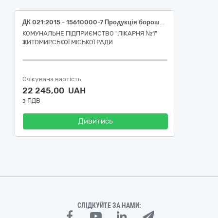
ДК 021:2015 - 15610000-7 Продукція борошномельно-круп’яної промисловості (Борошно пшеничне, вищий сорт, ГСТУ 46.004, фасування 5 кг)
КОМУНАЛЬНЕ ПІДПРИЄМСТВО "ЛІКАРНЯ №1"
ЖИТОМИРСЬКОЇ МІСЬКОЇ РАДИ
Очікувана вартість
22 245,00 UAH
з ПДВ
Дивитись
СЛІДКУЙТЕ ЗА НАМИ: