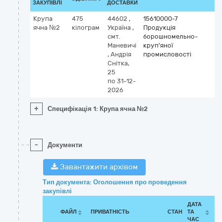
ЗАКУПІВЛІ
ДОСТАВКИ
Крупа
475
44602
,
15610000-7
ячна №2
кілограм
Україна
,
Продукція
смт.
борошномельно-
Маневичі
круп'яної
,
Андрія
промисловості
Снітка,
25
по 31-12-
2026
+
Специфікація 1: Крупа ячна №2
-
Документи
Завантажити архівом
Тип документа: Оголошення про проведення
закупівлі
ДАТА
ФАЙЛ
ПРИВАТНІСТЬ
СТАН
ТА
ЧАС