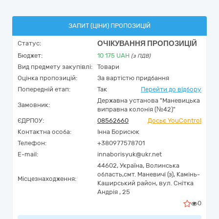
ЗАПИТ (ЦІНИ) ПРОПОЗИЦІЙ
ОЧІКУВАННЯ ПРОПОЗИЦІЙ
Статус:
Бюджет:
10 175
UAH
(з ПДВ)
Вид предмету закупівлі:
Товари
Оцінка пропозицій:
За вартістю придбання
Попередній етап:
Так
Перейти до відбору
Державна установа "Маневицька
Замовник:
виправна колонія (№42)"
ЄДРПОУ:
08562660
Досьє YouControl
Контактна особа:
Інна Борисюк
Телефон:
+380977578701
E-mail:
innaborisyuk@ukr.net
44602,
Україна
,
Волинська
область,
смт. Маневичі (з), Камінь-
Місцезнаходження:
Каширський район,
вул. Снітка
Андрія , 25
0