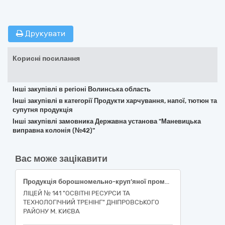
Друкувати
Корисні посилання
Інші закупівлі в регіоні Волинська область
Інші закупівлі в категорії Продукти харчування, напої, тютюн та
супутня продукція
Інші закупівлі замовника Державна установа "Маневицька
виправна колонія (№42)"
Вас може зацікавити
Продукція борошномельно-круп’яної промисловості
ЛІЦЕЙ № 141 "ОСВІТНІ РЕСУРСИ ТА
ТЕХНОЛОГІЧНИЙ ТРЕНІНГ" ДНІПРОВСЬКОГО
РАЙОНУ М. КИЄВА