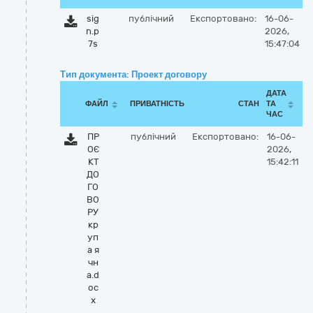
sig
публічний
Експортовано:
16-06-
n.p
2026,
7s
15:47:04
Тип документа: Проект договору
ДАТА
ФАЙЛ
ПРИВАТНІСТЬ
СТАН
ТА
ЧАС
ПР
публічний
Експортовано:
16-06-
ОЄ
2026,
КТ
15:42:11
ДО
ГО
ВО
РУ
кр
уп
а я
чн
а.d
oc
x