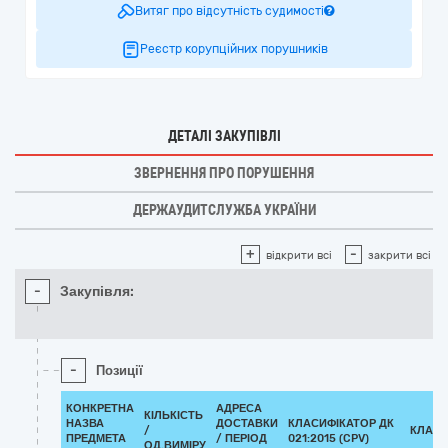
Витяг про відсутність судимості
Реєстр корупційних порушників
ДЕТАЛІ ЗАКУПІВЛІ
ЗВЕРНЕННЯ ПРО ПОРУШЕННЯ
ДЕРЖАУДИТСЛУЖБА УКРАЇНИ
+
-
відкрити всі
закрити всі
-
Закупівля:
-
Позиції
КОНКРЕТНА
АДРЕСА
КІЛЬКІСТЬ
НАЗВА
ДОСТАВКИ
КЛАСИФІКАТОР ДК
/
КЛАСИ
ПРЕДМЕТА
/ ПЕРІОД
021:2015 (CPV)
ОД.ВИМІРУ