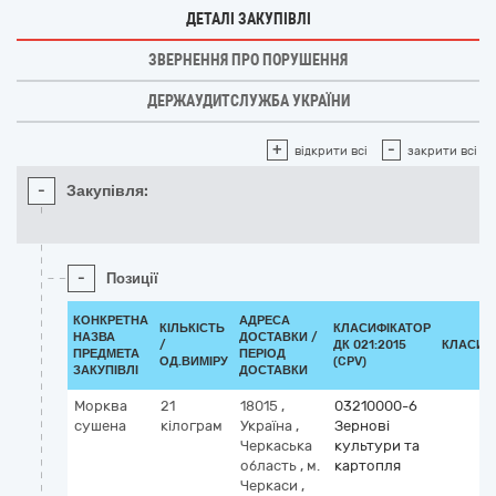
ДЕТАЛІ ЗАКУПІВЛІ
ЗВЕРНЕННЯ ПРО ПОРУШЕННЯ
ДЕРЖАУДИТСЛУЖБА УКРАЇНИ
+
-
відкрити всі
закрити всі
-
Закупівля:
-
Позиції
КОНКРЕТНА
АДРЕСА
КІЛЬКІСТЬ
КЛАСИФІКАТОР
НАЗВА
ДОСТАВКИ /
/
ДК 021:2015
КЛАСИФ
ПРЕДМЕТА
ПЕРІОД
ОД.ВИМІРУ
(CPV)
ЗАКУПІВЛІ
ДОСТАВКИ
Морква
21
18015
,
03210000-6
сушена
кілограм
Україна
,
Зернові
Черкаська
культури та
область
,
м.
картопля
Черкаси
,