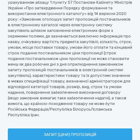
урахуванням абзацу 1 пункту 57 Постанови Кабінету Міністрів
України «Про затвердження Порядку формування та
використання електронного каталогу» від 14 вересня 2020
року: «Замовник оголошує запит пропозицій постачальників
в електронному каталозі через електронну систему
закупівель шляхом заповнення електронних форм з
окремими полями, де зазначається виключно інформація про
назву, очікувану вартість предмета закупівлі, кількість, строк,
умови, місце поставки товару, умови його оплати та кінцевий
строк подання постачальником ціни пропозиції (строк
подання постачальником ціни пропозиції не може становити
менш як два робочих дні з дня оприлюднення замовником
запиту пропозицій постачальників в електронній системі
закупівель), характеристики товару та їх допустимі значення
в межах специфікації товару, визначеної адміністратором для
відповідної категорії товарів, розмір, вид, строк та умови
надання, повернення забезпечення виконання договору
(якщо замовник вимагає таке забезпечення надати), а також
вимога, що країною-походження товару не може бути
Російська Федерація/Республіка Білорусь/Ісламська
Республіка Іран.
ЗАПИТ (ЦІНИ) ПРОПОЗИЦІЙ