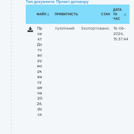
Тип документа: Проект договору
ДАТА
ФАЙЛ
ПРИВАТНІСТЬ
СТАН
ТА
ЧАС
Пр
публічний
Експортовано:
16-06-
ое
2026,
кт
15:37:44
До
го
во
ру
мо
рк
ва
су
ше
на
20
26.
do
cx