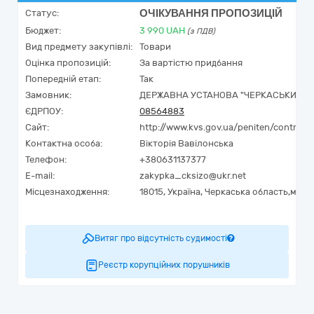
ОЧІКУВАННЯ ПРОПОЗИЦІЙ
Статус:
Бюджет:
3 990
UAH
(з ПДВ)
Вид предмету закупівлі:
Товари
Оцінка пропозицій:
За вартістю придбання
Попередній етап:
Так
Замовник:
ДЕРЖАВНА УСТАНОВА "ЧЕРКАСЬКИЙ СЛ
ЄДРПОУ:
08564883
Сайт:
http://www.kvs.gov.ua/peniten/control/c
Контактна особа:
Вікторія Вавілонська
Телефон:
+380631137377
E-mail:
zakypka_cksizo@ukr.net
Місцезнаходження:
18015,
Україна
,
Черкаська область,
м. Че
Витяг про відсутність судимості
Реєстр корупційних порушників