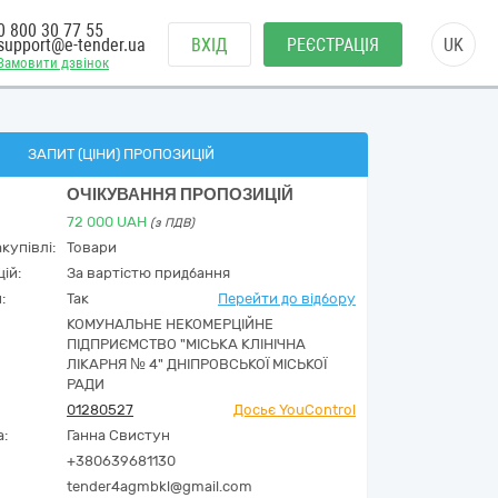
0 800 30 77 55
support@e-tender.ua
ВХІД
РЕЄСТРАЦІЯ
UK
Замовити дзвінок
ЗАПИТ (ЦІНИ) ПРОПОЗИЦІЙ
ОЧІКУВАННЯ ПРОПОЗИЦІЙ
72 000
UAH
(з ПДВ)
купівлі:
Товари
ій:
За вартістю придбання
:
Так
Перейти до відбору
КОМУНАЛЬНЕ НЕКОМЕРЦІЙНЕ
ПІДПРИЄМСТВО "МІСЬКА КЛІНІЧНА
ЛІКАРНЯ № 4" ДНІПРОВСЬКОЇ МІСЬКОЇ
РАДИ
01280527
Досьє YouControl
а:
Ганна Свистун
+380639681130
tender4agmbkl@gmail.com