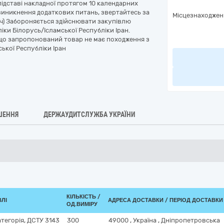
ідставі накладної протягом 10 календарних
 виникнення додаткових питань, звертайтесь за
Місцезнаходжен
ч) Забороняється здійснювати закупівлю
іки Білорусь/Ісламської Республіки Іран.
 що запропонований товар не має походження з
ської Республіки Іран
ШЕННЯ
ДЕРЖАУДИТСЛУЖБА УКРАЇНИ
КІЛЬКІСТЬ /
ВЛІ
АДРЕСА ДОСТАВКИ / ПЕРІОД ДОСТАВКИ
ОД.ВИМІРУ
тегорія, ДСТУ 3143
300
49000
,
Україна
,
Дніпропетровська