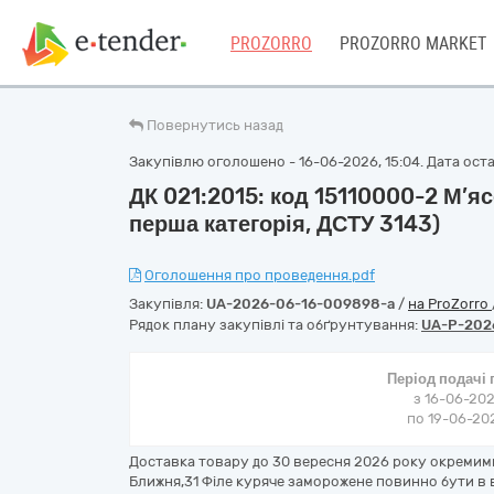
PROZORRO
PROZORRO MARKET
Повернутись назад
Закупівлю оголошено - 16-06-2026, 15:04. Дата остан
ДК 021:2015: код 15110000-2 М’яс
перша категорія, ДСТУ 3143)
Оголошення про проведення.pdf
Закупівля:
UA-2026-06-16-009898-a
/
на ProZorro
Рядок плану закупівлі та обґрунтування:
UA-P-202
Період подачі
з 16-06-202
по 19-06-202
Доставка товару до 30 вересня 2026 року окремими 
Ближня,31 Філе куряче заморожене повинно бути в в