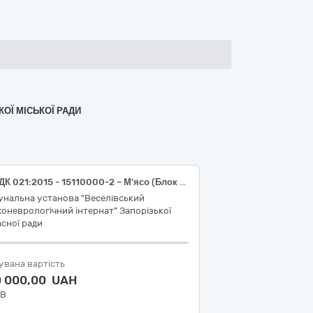
КОЇ МІСЬКОЇ РАДИ
код ДК 021:2015 - 15110000-2 – М’ясо (Блок з яловичини знежилованої, заморожений, сорт вищий, ГСТУ 46.019)
унальна установа "Веселівський
оневрологічний інтернат" Запорізької
сної ради
увана вартість
0 000,00 UAH
ДВ