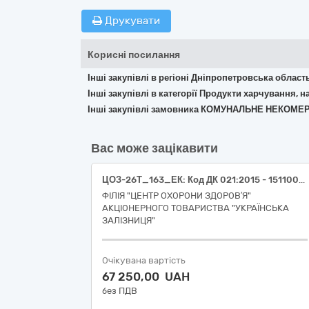
Друкувати
Корисні посилання
Інші закупівлі в регіоні Дніпропетровська област
Інші закупівлі в категорії Продукти харчування, н
Інші закупівлі замовника КОМУНАЛЬНЕ НЕКОМЕ
Вас може зацікавити
ЦОЗ-26Т_163_ЕК: Код ДК 021:2015 - 15110000-2 М’ясо (Стегно куряче, охолоджене, ДСТУ 3143, Філе куряче, охолоджене, перша категорія, ДСТУ 3143)
ФІЛІЯ "ЦЕНТР ОХОРОНИ ЗДОРОВ′Я"
АКЦІОНЕРНОГО ТОВАРИСТВА "УКРАЇНСЬКА
ЗАЛІЗНИЦЯ"
Очікувана вартість
67 250,00 UAH
без ПДВ