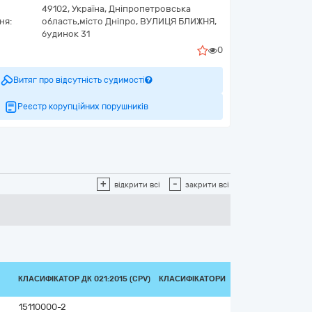
49102,
Україна
,
Дніпропетровська
ня:
область,
місто Дніпро,
ВУЛИЦЯ БЛИЖНЯ,
будинок 31
0
Витяг про відсутність судимості
Реєстр корупційних порушників
+
-
відкрити всі
закрити всі
КЛАСИФІКАТОР ДК 021:2015 (CPV)
КЛАСИФІКАТОРИ
15110000-2