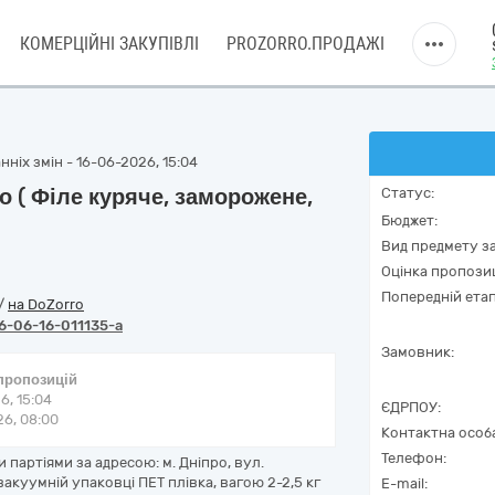
КОМЕРЦІЙНІ ЗАКУПІВЛІ
PROZORRO.ПРОДАЖІ
ніх змін - 16-06-2026, 15:04
о ( Філе куряче, заморожене,
Статус:
Бюджет:
Вид предмету за
Оцінка пропозиц
Попередній етап
/
на DoZorro
6-06-16-011135-a
Замовник:
 пропозицій
6, 15:04
ЄДРПОУ:
6, 08:00
Контактна особ
Телефон:
партіями за адресою: м. Дніпро, вул.
акуумній упаковці ПЕТ плівка, вагою 2-2,5 кг
E-mail: