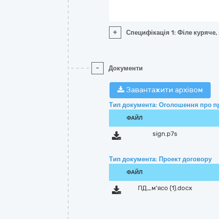
+
Специфікація 1: Філе куряче,
-
Документи
Завантажити архівом
Тип документа: Оголошення про п
ФАЙЛ
sign.p7s
Тип документа: Проект договору
ФАЙЛ
ПД_м'ясо (1).docx