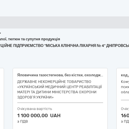
ь
апої, тютюн та супутня продукція
РЦІЙНЕ ПІДПРИЄМСТВО "МІСЬКА КЛІНІЧНА ЛІКАРНЯ № 4" ДНІПРОВСЬ
Яловичина тазостегнова, без кістки, охолоджена, сорт перший, ДСТУ 4426; Філе куряче, охолоджене, перша категорія, ДСТУ 3143
ДЕРЖАВНЕ НЕКОМЕРЦІЙНЕ ТОВАРИСТВО
Ком
«УКРАЇНСЬКИЙ МЕДИЧНИЙ ЦЕНТР РЕАБІЛІТАЦІЇ
псих
МАТЕРІ ТА ДИТИНИ МІНІСТЕРСТВА ОХОРОНИ
обла
ЗДОРОВ’Я УКРАЇНИ»
Очікувана вартість
Очік
1 100 000,00 UAH
16
з ПДВ
з П