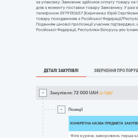
за упаковку. Замовник здійснює оплату товару на п
днів з моменту поставки товару Замовнику. У разі
телефоном 0979130657 (Кириченко Юрій Сергійови
товару походженням з Російської Федерації/Республ
Поданням цінової пропозиції учасник підтверджує,
Російської Федерації, Республіки Білорусь або Іслам
ДЕТАЛІ ЗАКУПІВЛІ
ЗВЕРНЕННЯ ПРО ПОРУ
-
Закупівля:
72 000
UAH
(з ПДВ)
-
Позиції
КОНКРЕТНА НАЗВА ПРЕДМЕТА ЗАКУПІ
Філе куряче, заморожене, перша ка